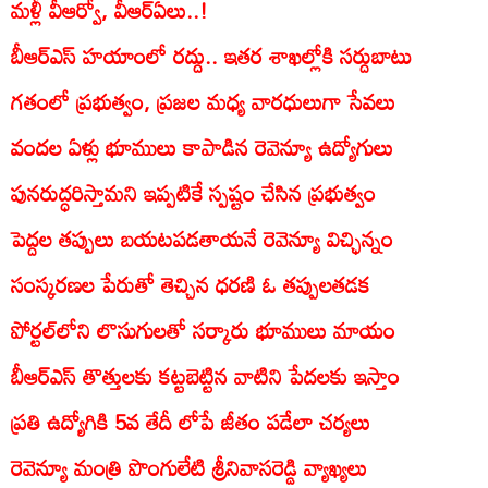
మళ్లీ వీఆర్వో, వీఆర్‌ఏలు..!
బీఆర్‌ఎస్‌ హయాంలో రద్దు.. ఇతర శాఖల్లోకి సర్దుబాటు
గతంలో ప్రభుత్వం, ప్రజల మధ్య వారధులుగా సేవలు
వందల ఏళ్లు భూములు కాపాడిన రెవెన్యూ ఉద్యోగులు
పునరుద్ధరిస్తామని ఇప్పటికే స్పష్టం చేసిన ప్రభుత్వం
పెద్దల తప్పులు బయటపడతాయనే రెవెన్యూ విచ్ఛిన్నం
సంస్కరణల పేరుతో తెచ్చిన ధరణి ఓ తప్పులతడక
పోర్టల్‌లోని లొసుగులతో సర్కారు భూములు మాయం
బీఆర్‌ఎస్‌ తొత్తులకు కట్టబెట్టిన వాటిని పేదలకు ఇస్తాం
ప్రతి ఉద్యోగికి 5వ తేదీ లోపే జీతం పడేలా చర్యలు
రెవెన్యూ మంత్రి పొంగులేటి శ్రీనివాసరెడ్డి వ్యాఖ్యలు