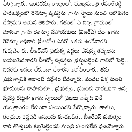
పేర్కొన్నారు. ఇందిరమ్మ రాజ్యంలో, ముఖ్యమంత్రి రేవంత్‌రెడ్డి
సారఽథ్యంలో రెవెన్యూ వ్యవస్థను గ్రామ స్థాయి నుంచి బలోపేతం
చేస్తామని ఆయన తెలిపారు. గతంలో ఏ చిన్న గ్రామంలో
చూసినా గ్రామ రెవెన్యూ సహాయకులు (వీఆర్‌ఏ) లేదా గ్రామ
రెవెన్యూ అధికారి (వీఆర్వో) ఎవరో ఒకరు ఉండేవారని
గుర్తుచేశారు. బీఆర్‌ఎస్‌ ప్రభుత్వ పెద్దలు చేస్తున్న తప్పులను
బయటపెడతారని వీఆర్వో వ్యవస్థను భ్రష్టుపట్టించి గాలిలో పెట్టి..
చివరకు అసలు లేకుండా చేశారని ఆరోపించారు. తమ
ప్రభుత్వానికి అలాంటి ఉద్దేశం లేదన్నారు. వందల ఏళ్ల నుంచి
భూములను కాపాడుతూ.. ప్రభుత్వం, ప్రజలకు వారఽధిగా ఉన్న
వ్యవస్థ రద్దుతో గ్రామ స్థాయిలో ప్రజలు చెప్పేది వినే
యంత్రాంగం లేకుండా పోయిందని పేర్కొన్నారు. తాతలు,
తండ్రులు కష్టపడి ఆస్తులను కూడబెడితే.. బీఆర్‌ఎస్‌ ప్రభుత్వం
వారి తొత్తులకు కట్టపెట్టిందని మంత్రి పొంగులేటి ధ్వజమెత్తారు.