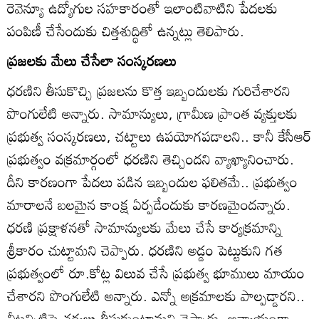
రెవెన్యూ ఉద్యోగుల సహకారంతో ఇలాంటివాటిని పేదలకు
పంపిణీ చేసేందుకు చిత్తశుద్ధితో ఉన్నట్లు తెలిపారు.
ప్రజలకు మేలు చేసేలా సంస్కరణలు
ధరణిని తీసుకొచ్చి ప్రజలను కొత్త ఇబ్బందులకు గురిచేశారని
పొంగులేటి అన్నారు. సామాన్యులు, గ్రామీణ ప్రాంత వ్యక్తులకు
ప్రభుత్వ సంస్కరణలు, చట్టాలు ఉపయోగపడాలని.. కానీ కేసీఆర్‌
ప్రభుత్వం వక్రమార్గంలో ధరణిని తెచ్చిందని వ్యాఖ్యానించారు.
దీని కారణంగా పేదలు పడిన ఇబ్బందుల ఫలితమే.. ప్రభుత్వం
మారాలనే బలమైన కాంక్ష ఏర్పడేందుకు కారణమైందన్నారు.
ధరణి ప్రక్షాళనతో సామాన్యులకు మేలు చేసే కార్యక్రమాన్ని
శ్రీకారం చుట్టామని చెప్పారు. ధరణిని అడ్డం పెట్టుకుని గత
ప్రభుత్వంలో రూ.కోట్ల విలువ చేసే ప్రభుత్వ భూములు మాయం
చేశారని పొంగులేటి అన్నారు. ఎన్నో అక్రమాలకు పాల్పడ్డారని..
వీటన్నిటిపై చర్యలు తీసుకుంటామని చెప్పారు. అన్యాయంగా