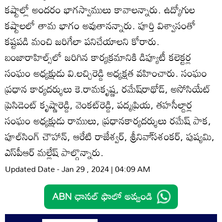
కష్టాల్లో అందరం భాగస్వాములు కావాలన్నారు. ఉద్యోగుల
కష్టాలలో తామ భాగం అవుతానన్నారు. పూర్తి విశ్వాసంతో
కష్టపడి మంచి జరిగేలా పనిచేయాలని కోరారు.
బంజారాహిల్స్‌లో జరిగిన కార్యక్రమానికి డిప్యూటీ కలెక్టర్ల
సంఘం అధ్యక్షుడు వి.లచ్చిరెడ్డి అధ్యక్షత వహించారు. సంఘం
ప్రధాన కార్యదర్శులు కె.రామకృష్ణ, రమేష్‌రాథోడ్‌, అసోసియేట్‌
ప్రెసిడెంట్‌ కృష్ణారెడ్డి, వెంకట్‌రెడ్డి, పద్మప్రియ, తహసీల్దార్ల
సంఘం అధ్యక్షుడు రాములు, ప్రధానకార్యదర్శులు రమేష్‌ పాక,
పూల్‌సింగ్‌ చౌహాన్‌, ఆరేటి రాజేశ్వర్‌, శ్రీనివా్‌సశంకర్‌, పుష్యమి,
ఎస్‌పీఆర్‌ మల్లేష్‌ పాల్గొన్నారు.
Updated Date - Jan 29 , 2024 | 04:09 AM