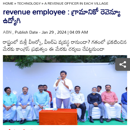
HOME
»
TECHNOLOGY
»
A REVENUE OFFICER IN EACH VILLAGE
revenue employee : గ్రామానికో రెవెన్యూ
ఉద్యోగి
ABN
, Publish Date - Jan 29 , 2024 | 04:09 AM
రాష్ట్రంలో మళ్లీ వీఆర్వో, వీఆర్‌ఏ వ్యవస్థ రానుందా? గతంలో ప్రకటించిన
మేరకు కాంగ్రెస్‌ ప్రభుత్వం ఈ మేరకు చర్యలు చేపట్టనుందా