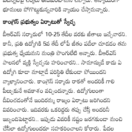
భూములు పోగొట్టుకున్నవారికి న్యాయం చేస్తామన్నారు.
కాంగ్రెస్‌ ప్రభుత్వం ఏర్పాటుతో స్వేచ్ఛ
బీఆర్‌ఎస్‌ సర్కారులో 10-25 తేదీల వరకు జీతాలు ఇచ్చేవారని.
కానీ, ప్రతి ఉద్యోగికి 5వ తేదీ లోపే జీతం పడేలా చూడడం తమ
ప్రభుత్వ ధ్యేయమని మంత్రి పొంగులేటి అన్నారు. బీఆర్‌ఎస్‌
పాలనలో వ్యక్తి స్వేచ్ఛను హరించారని.. సామాన్యుడే కాదు ఏ
ఉద్యోగి కూడా మాట్లాడే పరిస్థితి లేకుండా పోయిందని
వ్యాఖ్యానించారు. కాంగ్రెస్‌ సర్కారు రాకతో అందరికీ గాలి
పీల్చుకునే అవకాశం వచ్చిందన్నారు. ఉద్యోగులంతా
దీవించడంతోనే ఇందిరమ్మ రాజ్యం ఏర్పాటు జరిగిందని
వివరించారు. ఇదివరకు ఒకరిద్దరు తప్పు చేేస్త అందరినీ
ఇబ్బందిపెట్టారని.. ఇప్పుడు ఎవరికీ నష్టం జరగకుండా మంచి
చేేసలా ఉద్యోగులందరూ సహకరించాలని కోరారు. పేదల