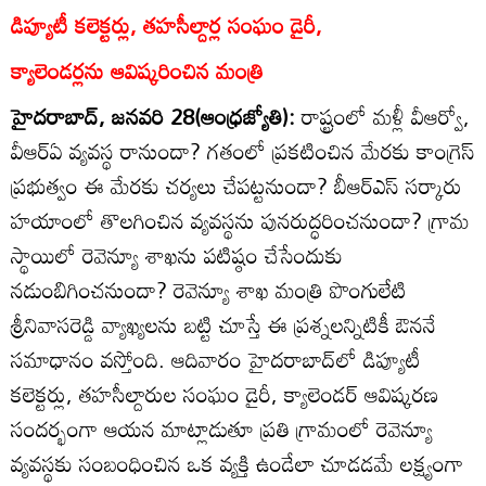
డిప్యూటీ కలెక్టర్లు, తహసీల్దార్ల సంఘం డైరీ,
క్యాలెండర్లను ఆవిష్కరించిన మంత్రి
హైదరాబాద్‌, జనవరి 28(ఆంధ్రజ్యోతి):
రాష్ట్రంలో మళ్లీ వీఆర్వో,
వీఆర్‌ఏ వ్యవస్థ రానుందా? గతంలో ప్రకటించిన మేరకు కాంగ్రెస్‌
ప్రభుత్వం ఈ మేరకు చర్యలు చేపట్టనుందా? బీఆర్‌ఎస్‌ సర్కారు
హయాంలో తొలగించిన వ్యవస్థను పునరుద్ధరించనుందా? గ్రామ
స్థాయిలో రెవెన్యూ శాఖను పటిష్ఠం చేసేందుకు
నడుంబిగించనుందా? రెవెన్యూ శాఖ మంత్రి పొంగులేటి
శ్రీనివాసరెడ్డి వ్యాఖ్యలను బట్టి చూస్తే ఈ ప్రశ్నలన్నిటికీ ఔననే
సమాధానం వస్తోంది. ఆదివారం హైదరాబాద్‌లో డిప్యూటీ
కలెక్టర్లు, తహసీల్దారుల సంఘం డైరీ, క్యాలెండర్‌ ఆవిష్కరణ
సందర్భంగా ఆయన మాట్లాడుతూ ప్రతి గ్రామంలో రెవెన్యూ
వ్యవస్థకు సంబంధించిన ఒక వ్యక్తి ఉండేలా చూడడమే లక్ష్యంగా