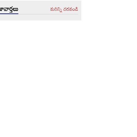
ావార్తలు
మరిన్ని చదవండి