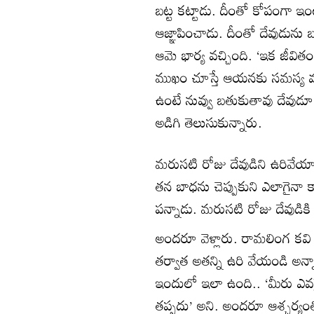
బట్ట కట్టాడు. దీంతో కోపంగా ఇ
ఆజ్ఞాపించాడు. దీంతో దేవుడును
ఆమె భార్య వచ్చింది. ‘ఇక జీవితం
ముఖం చూస్తే ఆయనకు సమస్య వచ్చ
ఉంటే నువ్వు బతుకుతావు దేవు
అడిగి తెలుసుకున్నారు.
మరుసటి రోజు దేవుడిని ఉరివేయా
తన బాధను చెప్పుకుని ఎలాగైన
పన్నాడు. మరుసటి రోజు దేవుడికి
అందరూ వెళ్లారు. రామలింగ కవి 
తర్వాత అతన్ని ఉరి వేయండి అన్
ఇందులో ఇలా ఉంది.. ‘మీరు ఎవ
తప్పదు’ అని. అందరూ ఆశ్చర్య