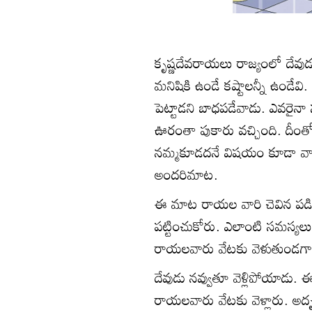
కృష్ణదేవరాయలు రాజ్యంలో దేవుడు 
మనిషికి ఉండే కష్టాలన్నీ ఉండేవి
పెట్టాడని బాధపడేవాడు. ఎవరైనా 
ఊరంతా పుకారు వచ్చింది. దీ
నమ్మకూడదనే విషయం కూడా వారిక
అందరిమాట.
ఈ మాట రాయల వారి చెవిన పడి
పట్టించుకోరు. ఎలాంటి సమస్యల
రాయలవారు వేటకు వెళుతుండగా
దేవుడు నవ్వుతూ వెళ్లిపోయాడు
రాయలవారు వేటకు వెళ్లారు. అదృష్