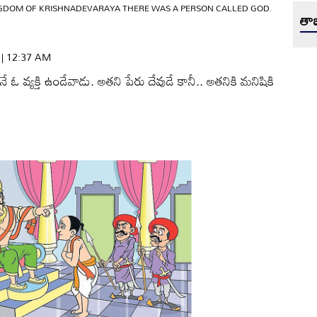
NGDOM OF KRISHNADEVARAYA THERE WAS A PERSON CALLED GOD.
తాజ
4 | 12:37 AM
 ఓ వ్యక్తి ఉండేవాడు. అతని పేరు దేవుడే కానీ.. అతనికి మనిషికి