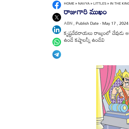
HOME
»
NAVYA
»
LITTLES
»
IN THE KI
రాజుగారి ముఖం
ABN
, Publish Date - May 17 , 202
కృష్ణదేవరాయలు రాజ్యంలో దేవుడు అనే
ఉండే కష్టాలన్నీ ఉండేవి