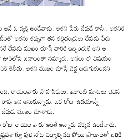
అనే ఓ వ్యక్తి ఉండేవాడు. అతని పేరు దేవుడే కానీ.. అతనికి
. దీంతో అతను తప్పుగా తన తల్లిదండ్రులు దేవుడు పేరు
సరే దేవుడు ముఖం చూస్తే వారికి ఇబ్బందులే అని ఆ
ంతో ఊరిలోని జనాలంతా నమ్మారు. అసలు ఈ విషయం
ి తెలీదు. అతని ముఖం చూస్తే చెడ్డ జరుగుతుందని
ంది. రాయలవారు సాహసికులు. ఇలాంటి మాటలు చెవిన
ు రావు అని అనుకున్నాడు. ఒక రోజు ఉదయాన్నే
 దేవుడు ముఖం చూశాడు.
. ఈ రోజు రాయల వారు అంతే అన్నారు పక్కన ఉండేవారు.
టవశాత్తూ పులి నోట చిక్కాల్సినది పోయి ప్రాణాలతో బతికి