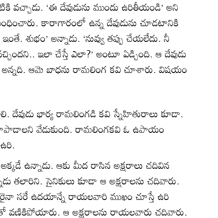
ంటికి వచ్చాడు. ‘ఈ దేవుడును ముందు ఉరితీయండి’ అని
 బంధించారు. కారాగారంలో ఉన్న దేవుడును చూడటానికి
 ఇంతే. శుభం’ అన్నాడు. ‘నువ్వు తప్పు చేయలేదు. నీ
ిందని.. ఇలా చేస్తే ఎలా?’ అంటూ ఏడ్చింది. ఆ దేవుడు
డూ అన్నది. ఆమె బాధను రామలింగ కవి చూశారు. విషయం
లి. దేవుడు భార్య రామలింగడి కవి స్నేహితురాలు కూడా.
ా కాపాడాలని వేడుకుంది. రామలింగకవి ఓ ఉపాయం
 ఉరి.
అక్కడే ఉన్నాడు. ఆకు మీద రాసిన అక్షరాలు చదివిన
నాడు తలారిని. సైనికులు కూడా ఆ అక్షరాలను చదివారు.
రైనా సరే ఉదయాన్నే రాయలవారి ముఖం చూస్తే ఉరి
ంతో వణికిపోయారు. ఆ అక్షరాలను రాయలవారు చదివారు.