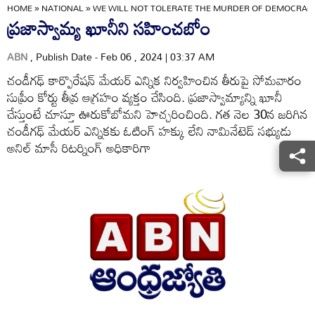
HOME
»
NATIONAL
»
WE WILL NOT TOLERATE THE MURDER OF DEMOCRAC
ప్రజాస్వామ్య ఖూనీని సహించబోం
ABN
, Publish Date - Feb 06 , 2024 | 03:37 AM
చండీగఢ్‌ కార్పొరేషన్‌ మేయర్‌ ఎన్నిక నిర్వహించిన తీరుపై సోమవారం
సుప్రీం కోర్టు తీవ్ర ఆగ్రహం వ్యక్తం చేసింది. ప్రజాస్వామ్యాన్ని ఖూనీ
చేస్తుంటే చూస్తూ ఊరుకోబోమని హెచ్చరించింది. గత నెల 30న జరిగిన
చండీగఢ్‌ మేయర్‌ ఎన్నికకు ఓటింగ్‌ హక్కు లేని నామినేటెడ్‌ సభ్యుడు
అనిల్‌ మాసీ రిటర్నింగ్‌ అధికారిగా