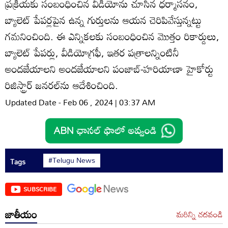
ప్రక్రియకు సంబంధించిన వీడియోను చూసిన ధర్మాసనం,
బ్యాలెట్‌ పేపర్లపైన ఉన్న గుర్తులను ఆయన చెరిపివేస్తున్నట్టు
గమనించింది. ఈ ఎన్నికలకు సంబంధించిన మొత్తం రికార్డులు,
బ్యాలెట్‌ పేపర్లు, వీడియోగ్రఫీ, ఇతర పత్రాలన్నింటినీ
అందజేయాలని అందజేయాలని పంజాబ్‌-హరియాణా హైకోర్టు
రిజిస్ట్రార్‌ జనరల్‌ను ఆదేశించింది.
Updated Date - Feb 06 , 2024 | 03:37 AM
#Telugu News
Tags
SUBSCRIBE
జాతీయం
మరిన్ని చదవండి