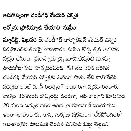
అపహాస్యంగా చండీగఢ్‌ మేయర్‌ ఎన్నిక
ఆర్వోను ప్రాసిక్యూట్‌ చేయాలి: సుప్రీం
న్యూఢిల్లీ, ఫిబ్రవరి 5:
చండీగఢ్‌ కార్పొరేషన్‌ మేయర్‌ ఎన్నిక
నిర్వహించిన తీరుపై సోమవారం సుప్రీం కోర్టు తీవ్ర ఆగ్రహం
వ్యక్తం చేసింది. ప్రజాస్వామ్యాన్ని ఖూనీ చేస్తుంటే చూస్తూ
ఊరుకోబోమని హెచ్చరించింది. గత నెల 30న జరిగిన
చండీగఢ్‌ మేయర్‌ ఎన్నికకు ఓటింగ్‌ హక్కు లేని నామినేటెడ్‌
సభ్యుడు అనిల్‌ మాసీ రిటర్నింగ్‌ అధికారిగా వ్యవహరించారు.
మొత్తం 36 మంది కౌన్సిలర్లు ఉండగా, ఆప్‌-కాంగ్రెస్‌ కూటమికి
20 మంది సభ్యుల బలం ఉంది. ఆ కూటమిదే విజయమని
అంతా భావించారు. కానీ, గుర్తులు సక్రమంగా లేకపోవడంతో
ఆప్‌-కాంగ్రెస్‌ కూటమికి చెందిన ఎనిమిది ఓట్లు చెల్లవని