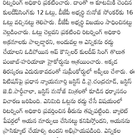
రిట్నరింగ్‌ అధికారి ప్రకటించారు. దాంతో ఆ కూటమికి చెందిన
కులదీ్‌పసింగ్‌కు 12 ఓట్లు, బీజేపీ అభ్యర్థి మనోజ్‌ సోంకర్‌కు 16
ఓట్లు వచ్చినట్టు తెలిపారు. బీజేపీ అభ్యర్థి విజయం సాధించినట్టు
వెల్లడించారు. ఓట్లు చెల్లవని ప్రకటించి రిటర్నింగ్‌ అధికారి
అక్రమాలకు పాల్పడ్డారని, అందువల్ల ఆ ఎన్నికను రద్దు
చేయాలని ఓడిపోయిన ఆప్‌ కౌన్సిలర్‌ కులదీప్‌ సింగ్‌ తొలుత
పంజాబ్‌-హరియాణా హైకోర్టును ఆశ్రయించారు. అక్కడ
తిరస్కరణ ఎదురుకావడంతో సుప్రీంకోర్టులో అప్పీలు చేశారు. ఈ
పిటిషన్‌పై ప్రధాన న్యాయమూర్తి జస్టిస్‌ డి.వై.చంద్రచూడ్‌, జస్టిస్‌
జె.బి.పార్డీవాలా, జస్టిస్‌ మనోజ్‌ మిశ్రలతో కూడిన ధర్మాసనం
విచారణ జరిపింది. ఎనిమిది ఓట్లను రద్దు చేసే విషయంలో
రిటర్నింగ్‌ అధికారి ప్రవర్తించిన తీరును తప్పుపట్టింది. బ్యాలెట్‌
పేపర్లలో ఆయన మార్పులు చేసినట్టు కనిపిస్తోందని, ఆయనను
ప్రాసిక్యూట్‌ చేయాల్సి ఉందని అభిప్రాయపడింది. ఎన్నికల