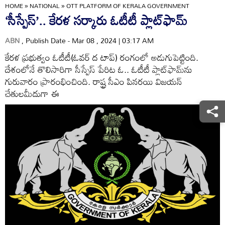
HOME
»
NATIONAL
»
OTT PLATFORM OF KERALA GOVERNMENT
‘సీస్పేస్‌’.. కేరళ సర్కారు ఓటీటీ ప్లాట్‌ఫామ్‌
ABN
, Publish Date - Mar 08 , 2024 | 03:17 AM
కేరళ ప్రభుత్వం ఓటీటీ(ఓవర్‌ ద టాప్‌) రంగంలో అడుగుపెట్టింది.
దేశంలోనే తొలిసారిగా సీస్పేస్‌ పేరిట ఓ.. ఓటీటీ ప్లాట్‌ఫామ్‌ను
గురువారం ప్రారంభించింది. రాష్ట్ర సీఎం పినరయి విజయన్‌
చేతులమీదుగా ఈ