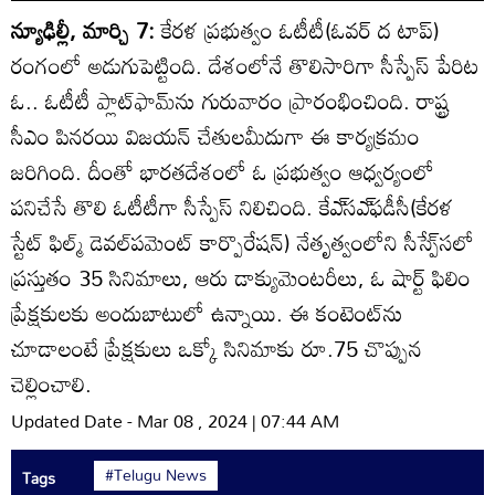
న్యూఢిల్లీ, మార్చి 7:
కేరళ ప్రభుత్వం ఓటీటీ(ఓవర్‌ ద టాప్‌)
రంగంలో అడుగుపెట్టింది. దేశంలోనే తొలిసారిగా సీస్పేస్‌ పేరిట
ఓ.. ఓటీటీ ప్లాట్‌ఫామ్‌ను గురువారం ప్రారంభించింది. రాష్ట్ర
సీఎం పినరయి విజయన్‌ చేతులమీదుగా ఈ కార్యక్రమం
జరిగింది. దీంతో భారతదేశంలో ఓ ప్రభుత్వం ఆధ్వర్యంలో
పనిచేసే తొలి ఓటీటీగా సీస్పేస్‌ నిలిచింది. కేఎ్‌సఎ్‌ఫడీసీ(కేరళ
స్టేట్‌ ఫిల్మ్‌ డెవల్‌పమెంట్‌ కార్పొరేషన్‌) నేతృత్వంలోని సీస్పే్‌సలో
ప్రస్తుతం 35 సినిమాలు, ఆరు డాక్యుమెంటరీలు, ఓ షార్ట్‌ ఫిలిం
ప్రేక్షకులకు అందుబాటులో ఉన్నాయి. ఈ కంటెంట్‌ను
చూడాలంటే ప్రేక్షకులు ఒక్కో సినిమాకు రూ.75 చొప్పున
చెల్లించాలి.
Updated Date - Mar 08 , 2024 | 07:44 AM
#Telugu News
Tags