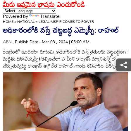
మీకు ఇష్టమైన భాషను ఎంచుకోండి
Powered by
Translate
HOME
»
NATIONAL
»
LEGAL MSP IF COMES TO POWER
అధికారంలోకి వస్తే చట్టబద్ధ ఎమ్మెస్పీ: రాహుల్‌
ABN
, Publish Date - Mar 03 , 2024 | 05:00 AM
కేంద్రంలో ఇండియా కూటమి అధికారంలోకి వస్తే రైతులకు చట్టబద్ధంగా
మద్దతు ధర(ఎమ్మెస్పీ) కల్పించేలా హామీని కాంగ్రెస్‌ మ్యానిఫెస్టోలో
చేర్చుతున్నట్టు కాంగ్రెస్‌ అగ్రనేత రాహుల్‌ గాంధీ శనివారం పేర్కొన్నారు.