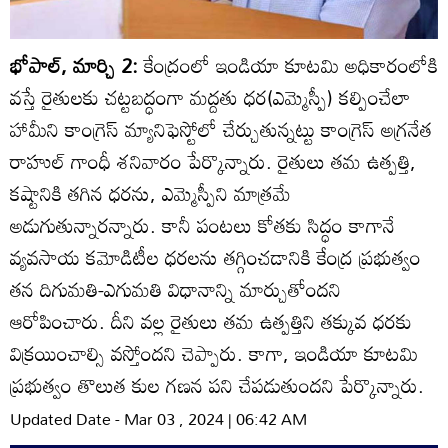
భోపాల్‌, మార్చి 2:
కేంద్రంలో ఇండియా కూటమి అధికారంలోకి
వస్తే రైతులకు చట్టబద్ధంగా మద్దతు ధర(ఎమ్మెస్పీ) కల్పించేలా
హామీని కాంగ్రెస్‌ మ్యానిఫెస్టోలో చేర్చుతున్నట్టు కాంగ్రెస్‌ అగ్రనేత
రాహుల్‌ గాంధీ శనివారం పేర్కొన్నారు. రైతులు తమ ఉత్పత్తి,
కష్టానికి తగిన ధరను, ఎమ్మెస్పీని మాత్రమే
అడుగుతున్నారన్నారు. కానీ పంటలు కోతకు సిద్ధం కాగానే
వ్యవసాయ కమోడిటీల ధరలను తగ్గించడానికి కేంద్ర ప్రభుత్వం
తన దిగుమతి-ఎగుమతి విధానాన్ని మార్చుతోందని
ఆరోపించారు. దీని వల్ల రైతులు తమ ఉత్పత్తిని తక్కువ ధరకు
విక్రయించాల్సి వస్తోందని చెప్పారు. కాగా, ఇండియా కూటమి
ప్రభుత్వం తొలుత కుల గణన పని చేపడుతుందని పేర్కొన్నారు.
Updated Date - Mar 03 , 2024 | 06:42 AM