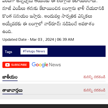
ఎంపీగా ఉన్నప్పుడు ఆయనకు ఈ బంగ్లాను కేటాయించారు.
మాజీ ఎంపీలు తమకు కేటాయించిన బంగ్లాను ఖాళీ చేయడానికి
కొంత సమయం ఇస్తారు. అందువల్ల సార్వత్రిక ఎన్నికలు
అయ్యేవరకు ఈ బంగ్లాలో వార్‌రూమ్‌ నడిపించే అవకాశం
ఉంది.
Updated Date - Mar 03 , 2024 | 06:39 AM
#Telugu News
Tags
SUBSCRIBE
జాతీయం
మరిన్ని చదవండి
తాజావార్తలు
మరిన్ని చదవండి