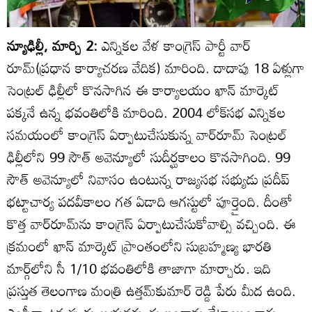
న్యూఢిల్లీ, మార్చి 2:
ఎన్నికల వేళ కాంగ్రెస్‌ పార్టీ వార్‌
రూమ్‌(ప్రధాన కార్యాచరణ వేదిక) మారింది. దాదాపు 18 ఏళ్లుగా
సెంట్రల్‌ ఢిల్లీలో కొనసాగిన ఈ కార్యాలయం ఖాన్‌ మార్కెట్‌
పక్కనే ఉన్న భవంతిలోకి మారింది. 2004 లోక్‌సభ ఎన్నికల
సమయంలో కాంగ్రెస్‌ ఏర్పాటుచేసుకున్న వార్‌రూమ్‌ సెంట్రల్‌
ఢిల్లీలోని 99 సౌత్‌ అవెన్యూలో సుదీర్ఘకాలం కొనసాగింది. 99
సౌత్‌ అవెన్యూలో నివాసం ఉంటున్న రాజ్యసభ సభ్యుడు ప్రదీప్‌
భట్టాచార్య పదవీకాలం గత ఏడాది ఆగస్టులో పూర్తైంది. దీంతో
కొత్త వార్‌రూమ్‌ను కాంగ్రెస్‌ ఏర్పాటుచేసుకోవాల్సి వచ్చింది. ఈ
క్రమంలో ఖాన్‌ మార్కెట్‌ ప్రాంతంలోని సుబ్రహ్మణ్య భారతి
మార్గ్‌లోని సీ 1/10 భవంతిలోకి తాజాగా మార్చారు. ఇది
ప్రస్తుత తెలంగాణ మంత్రి ఉత్తమ్‌కుమార్‌ రెడ్డి పేరు మీద ఉంది.