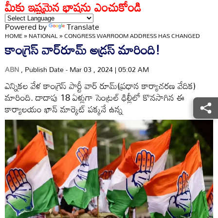
మీకు ఇష్టమైన భాషను ఎంచుకోండి
Powered by
Translate
HOME
»
NATIONAL
»
CONGRESS WARROOM ADDRESS HAS CHANGED
కాంగ్రెస్‌ వార్‌రూమ్‌ అడ్రస్‌ మారింది!
ABN
, Publish Date - Mar 03 , 2024 | 05:02 AM
ఎన్నికల వేళ కాంగ్రెస్‌ పార్టీ వార్‌ రూమ్‌(ప్రధాన కార్యాచరణ వేదిక)
మారింది. దాదాపు 18 ఏళ్లుగా సెంట్రల్‌ ఢిల్లీలో కొనసాగిన ఈ
కార్యాలయం ఖాన్‌ మార్కెట్‌ పక్కనే ఉన్న