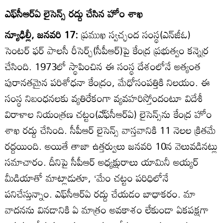
ఎఫ్‌సీఆర్‌ఏ లైసెన్స్‌ రద్దు చేసిన హోం శాఖ
న్యూఢిల్లీ, జనవరి 17:
ప్రముఖ స్వచ్ఛంద సంస్థ(ఎన్‌జీఓ)
సెంటర్‌ ఫర్‌ పాలసీ రీసెర్చ్‌(సీపీఆర్‌)పై కేంద్ర ప్రభుత్వం కన్నెర్ర
చేసింది. 1973లో స్థాపించిన ఈ సంస్థ దేశంలోనే అత్యంత
పురానతమైన పరిశోధనా కేంద్రం, మేధోసంపత్తికి నిలయం. ఈ
సంస్థ నిబంధనలకు వ్యతిరేకంగా వ్యవహరిస్తోందంటూ విదేశీ
విరాళాల నియంత్రణ చట్టం(ఎ్‌ఫసీఆర్‌ఏ) లైసెన్స్‌ను కేంద్ర హోం
శాఖ రద్దు చేసింది. సీపీఆర్‌ లైసెన్స్‌ వాస్తవానికి 11 నెలల క్రితమే
రద్దయింది. అయితే తాజా ఉత్తర్వులు జనవరి 10న వెలువడినట్లు
సమాచారం. దీనిపై సీపీఆర్‌ అధ్యక్షురాలు యామినీ అయ్యర్‌
మీడియాతో మాట్లాడుతూ, ‘మేం చట్టం పరిధిలోనే
పనిచేస్తున్నాం. ఎఫ్‌సీఆర్‌ఏ రద్దు చేయడం బాధాకరం. మా
వాదనను వినడానికి ఏ మాత్రం అవకాశం లేకుండా ఏకపక్షగా