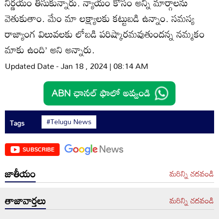
నిర్ణయం తీసుకున్నారు. న్యాయం కోసం అన్ని మార్గాలను
వెతుకుతాం. మేం మా లక్ష్యాలకు కట్టుబడి ఉన్నాం. సమస్య
రాజ్యాంగ విలువలకు లోబడి పరిష్కారమవుతుందన్న నమ్మకం
మాకు ఉంది’ అని అన్నారు.
Updated Date - Jan 18 , 2024 | 08:14 AM
#Telugu News
Tags
SUBSCRIBE
జాతీయం
మరిన్ని చదవండి
తాజావార్తలు
మరిన్ని చదవండి