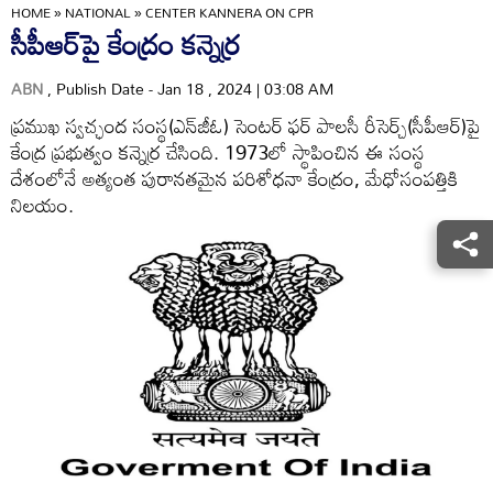
HOME
»
NATIONAL
»
CENTER KANNERA ON CPR
సీపీఆర్‌పై కేంద్రం కన్నెర్ర
ABN
, Publish Date - Jan 18 , 2024 | 03:08 AM
ప్రముఖ స్వచ్ఛంద సంస్థ(ఎన్‌జీఓ) సెంటర్‌ ఫర్‌ పాలసీ రీసెర్చ్‌(సీపీఆర్‌)పై
కేంద్ర ప్రభుత్వం కన్నెర్ర చేసింది. 1973లో స్థాపించిన ఈ సంస్థ
దేశంలోనే అత్యంత పురానతమైన పరిశోధనా కేంద్రం, మేధోసంపత్తికి
నిలయం.