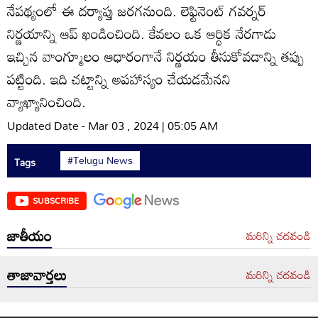
నేపథ్యంలో ఈ దర్యాప్తు జరగనుంది. లెఫ్టినెంట్‌ గవర్నర్‌
నిర్ణయాన్ని ఆప్‌ ఖండించింది. కేవలం ఒక ఆర్థిక నేరగాడు
ఇచ్చిన వాంగ్మూలం ఆధారంగానే నిర్ణయం తీసుకోవడాన్ని తప్పు
పట్టింది. ఇది చట్టాన్ని అపహాస్యం చేయడమేనని
వ్యాఖ్యానించింది.
Updated Date - Mar 03 , 2024 | 05:05 AM
#Telugu News
Tags
SUBSCRIBE
జాతీయం
మరిన్ని చదవండి
తాజావార్తలు
మరిన్ని చదవండి