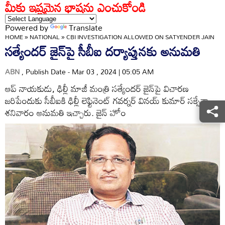
మీకు ఇష్టమైన భాషను ఎంచుకోండి
Powered by
Translate
HOME
»
NATIONAL
»
CBI INVESTIGATION ALLOWED ON SATYENDER JAIN
సత్యేందర్‌ జైన్‌పై సీబీఐ దర్యాప్తునకు అనుమతి
ABN
, Publish Date - Mar 03 , 2024 | 05:05 AM
ఆప్‌ నాయకుడు, ఢిల్లీ మాజీ మంత్రి సత్యేందర్‌ జైన్‌పై విచారణ
జరిపేందుకు సీబీఐకి ఢిల్లీ లెఫ్టినెంట్‌ గవర్నర్‌ వినయ్‌ కుమార్‌ సక్సేనా
శనివారం అనుమతి ఇచ్చారు. జైన్‌ హోం