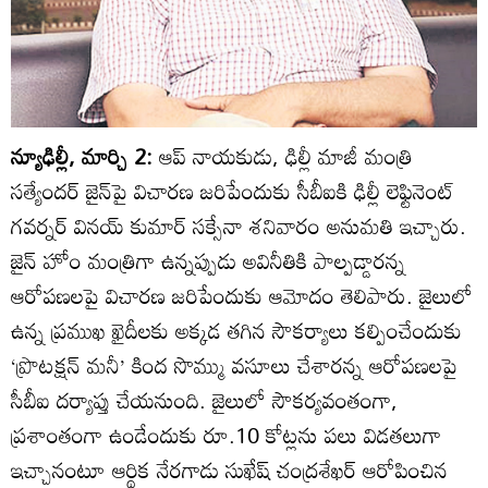
న్యూఢిల్లీ, మార్చి 2:
ఆప్‌ నాయకుడు, ఢిల్లీ మాజీ మంత్రి
సత్యేందర్‌ జైన్‌పై విచారణ జరిపేందుకు సీబీఐకి ఢిల్లీ లెఫ్టినెంట్‌
గవర్నర్‌ వినయ్‌ కుమార్‌ సక్సేనా శనివారం అనుమతి ఇచ్చారు.
జైన్‌ హోం మంత్రిగా ఉన్నప్పుడు అవినీతికి పాల్పడ్డారన్న
ఆరోపణలపై విచారణ జరిపేందుకు ఆమోదం తెలిపారు. జైలులో
ఉన్న ప్రముఖ ఖైదీలకు అక్కడ తగిన సౌకర్యాలు కల్పించేందుకు
‘ప్రొటక్షన్‌ మనీ’ కింద సొమ్ము వసూలు చేశారన్న ఆరోపణలపై
సీబీఐ దర్యాప్తు చేయనుంది. జైలులో సౌకర్యవంతంగా,
ప్రశాంతంగా ఉండేందుకు రూ.10 కోట్లను పలు విడతలుగా
ఇచ్చానంటూ ఆర్థిక నేరగాడు సుఖేష్‌ చంద్రశేఖర్‌ ఆరోపించిన