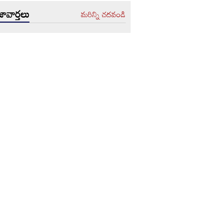
ావార్తలు
మరిన్ని చదవండి