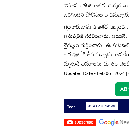
విమానం తగిలి అతడు దుర్మరణం చ
జరిగిందని పోలీసుల భావిస్తున్నార
తెల్లవారుజామున ఇతర సిబ్బంది.. ట
ఆసుపత్రికి తరలించారు. అయితే, 
వైద్యులు గుర్తించారు. ఈ ఘటనలో టో
అదుపులోకి తీసుకున్నాడు. అసలేం 
మృతుడి వివరాలను మాత్రం వెల్ల
Updated Date - Feb 06 , 2024 
#Telugu News
Tags
SUBSCRIBE