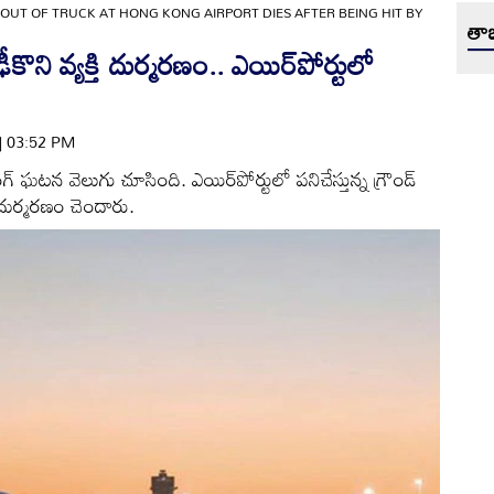
OUT OF TRUCK AT HONG KONG AIRPORT DIES AFTER BEING HIT BY
తాజ
ి వ్యక్తి దుర్మరణం.. ఎయిర్‌పోర్టులో
 | 03:52 PM
 ఘటన వెలుగు చూసింది. ఎయిర్‌పోర్టులో పనిచేస్తున్న గ్రౌండ్
దుర్మరణం చెందారు.