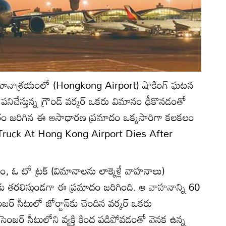
గ్ విమానాశ్రయంలో (Hongkong Airport) షాకింగ్ ఘటన
 పనిచేస్తున్న గ్రౌండ్ వర్కర్ ఒకరు విమానం ఢీకొనడంతో
ం జరిగిన ఈ అసాధారణ ప్రమాదం ఒక్కసారిగా కలకలం
 Truck At Hong Kong Airport Dies After
ం, ఓ టో ట్రక్ (విమానాలను లాక్కెళ్లే వాహనాలు)
టకు తరలిస్తుండగా ఈ ప్రమాదం జరిగింది. ఆ వాహనాన్ని 60
ంజర్ సీటులో జోర్డాన్‌కు చెందిన వర్కర్ ఒకరు
సెంజర్ సీటులోని వ్యక్తి కింద పడిపోవడంతో వెనక ఉన్న