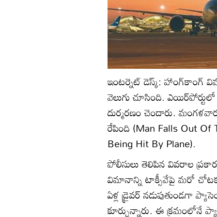
ఇంటర్నెట్ డెస్క్: హాంగ్‌కాం
వెలుగు చూసింది. ఎయిర్‌పోర్టులో
దుర్మరణం చెందారు. మంగళవార
రేపింది (Man Falls Out Of
Being Hit By Plane).
పోలీసులు తెలిపిన వివరాల ప్రకార
విమానాన్ని టాక్సీవేపై మరో చో
ఏళ్ల డ్రైవర్ నడుపుతుండగా ప్యాసె
కూర్చున్నారు. ఈ క్రమంలోనే ప్యా