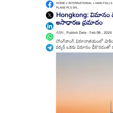
HOME
»
INTERNATIONAL
»
MAN FALLS 
PLANE PCS SPL
Hongkong: విమానం ఢీకొన
అసాధారణ ప్రమాదం
ABN
, Publish Date - Feb 06 , 2024
హాంగ్‌కాంగ్ విమానాశ్రయంలో షాకింగ్
వర్కర్ ఒకరు విమానం ఢీకొనడంతో 