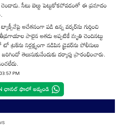
ెందాడు. సీటు బెల్టు పెట్టుకోకపోవడంతో ఈ ప్రమాదం
ు.
్యాక్సీవేపై అచేతనంగా పడి ఉన్న వర్కర్‌ను గుర్తించి
తీవ్రగాయాల పాలైన అతడు అప్పటికే మృతి చెందినట్టు
 ట్రక్‌ను నిర్లక్ష్యంగా నడిపిన డ్రైవర్‌ను పోలీసులు
జరిగిందో తెలుసుకునేందుకు దర్యాప్తు ప్రారంభించారు.
డించలేదు.
| 03:57 PM