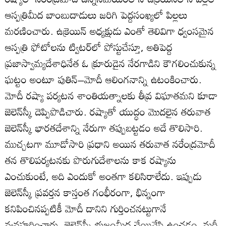
ఆస్పత్రిమీద బాంబుదాడులు జరిగి పెద్దసంఖ్యలో పిల్లలు
మరణించారు. ఉక్రెయిన్‌ అధ్యక్షుడు ఎంతో తెలివిగా ధ్వంసమైన
ఆస్పత్రి ఫోటోలను ట్విటర్‌లో పోస్టుచేస్తూ, అతిపెద్ద
ప్రజాస్వామ్యదేశాధినేత ఓ క్రూరుడైన నేరగాడిని కౌగలించుకున్న
ఘట్టం అంటూ పుతిన్‌–మోదీ ఆలింగనాన్ని ఉటంకించారు.
మోదీ రష్యా పర్యటన శాంతియత్నాలకు తీవ్ర విఘాతమని కూడా
జెలెన్‌స్కీ దెప్పిపొడిచారు. రష్యాతో యుద్ధం మొదలైన తరువాత
జెలెన్‌స్కీ భారతదేశాన్ని నేరుగా తప్పుబట్టడం అదే తొలిసారి.
ముచ్చటగా మూడోసారి ప్రధాని అయిన తరువాత నరేంద్రమోదీ
తన తొలిపర్యటనకు పొరుగుదేశాలను కాక రష్యాను
ఎంచుకుంటే, అది ఎందుకో అంతగా కలిసిరాలేదు. ఇప్పుడు
జెలెన్‌స్కీ ప్రవర్తన కాస్తంత గంభీరంగా, భిన్నంగా
కనిపించినప్పటికీ మోదీ దానిని గుర్తించనట్టుగానే
వ్యవహరించారు. జెలెన్‌స్కీ భుజంమీద చేయివేసి ఉంచడం, మరీ