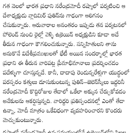
గత నెలలో భారత ప్రధాని నరేంద్రమోదీ రష్యాలో పర్యటించి ఆ
దేశాధ్యక్షుడు వ్లాదిమిర్‌ పుతిన్‌ను గాఢంగా ఆలిగనం
చేసుకున్నారు. ఆరువారాల అనంతరం ఇప్పుడు తన పర్యటనలో
పోలెండ్‌ నుంచి రైల్లో వెళ్ళి ఉక్రెయిన్‌ అధ్యక్షుడిని కూడా అదే
తీరున గాఢంగా కౌగలించుకున్నారు. సన్నిహితులని తాను
అనుకొనే విదేశీప్రముఖులతో భేటీ అయిన సందర్భాల్లో భారత
ప్రధాని ఈ తీరున వారిపట్ల ప్రేమాభిమానాలు ప్రదర్శించడం
పదేళ్ళుగా చూస్తున్నదే. కానీ, దాదాపు రెండున్నరేళ్లుగా యుద్ధంలో
పరస్పరం కత్తులు దూసుకుంటున్న పుతిన్‌–జెలెన్‌స్కీలు ఇద్దరినీ
నరేంద్రమోదీ కొద్దిరోజుల తేడాలో ఒకేలా అక్కున చేర్చుకోవడం
అనేకులను ఆకర్షిస్తున్నది. వారిద్దరి ప్రతిస్పందనల్లో ఎంతో తేడా
ఉన్నా, మోదీ మాత్రం ఒకేవిధంగా వ్యవహరించారని కొందరు
మెచ్చుకుంటున్నారు.
రష్యాలో నరేంద్రమోదీ ఉన్నసమయంలోనే ఉక్రెయిన్‌లోని పిల్లల