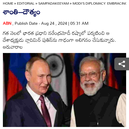
HOME
»
EDITORIAL
»
SAMPADAKEEYAM
»
MODI'S DIPLOMACY: EMBRACING 
శాంతి–దౌత్యం
ABN
, Publish Date - Aug 24 , 2024 | 05:31 AM
గత నెలలో భారత ప్రధాని నరేంద్రమోదీ రష్యాలో పర్యటించి ఆ
దేశాధ్యక్షుడు వ్లాదిమిర్‌ పుతిన్‌ను గాఢంగా ఆలిగనం చేసుకున్నారు.
ఆరువారాల