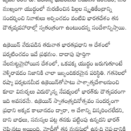
ముఖ్యంగా యుద్ధంలో మరణించిన పిల్లల స్మృతికేంద్రాన్ని
సందర్శించి నివాళులు అర్పించడం వంటివి భారతదేశం తన
దౌత్యవ్యవహారాల్లో స్వతంత్రంగా ఉంటుందన్న సందేశాన్నిస్తాయి.
ఉక్రెయిన్‌ వేరుపడిన తరువాత భారతప్రధాని ఆ దేశంలో
పర్యటించడం ఇదే ప్రథమం. దాదాపు పూర్తిగా
నేలమట్టమైపోయిన దేశంలో, ఒకపక్క యుద్ధం జరుగుతూంటే
వెళ్ళిరావడం నిజానికి చాలా ఇబ్బందికరమైన పరిస్థితి. గతనెలలో
రష్యా పర్యటనమీద ఉక్రెయిన్‌తోపాటు పాశ్చాత్యదేశాలనుంచి
కూడా విమర్శలు ఎదుర్కొన్న నేపథ్యంలో భారత్‌కు దౌత్యపరంగా
ఇది అవసరమే. ఉక్రెయిన్‌ స్వాతంత్ర్యదినోత్సవం సందర్భంగా
ప్రధాని అక్కడ కాలూనడం ద్వారా, ఆ దేశాన్ని విస్మరించలేదని,
దాని బాధలు, సమస్యల పట్ల తనకు పట్టింపు ఉన్నదని భారత్‌
చెప్పినట్టు అయింది. మోదీతో తన మనసులో ఉన్నది చెప్పడానికి