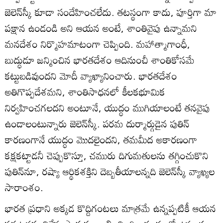
జెలెన్‌స్కీ కూడా సందేహించలేదు. తటస్థంగా కాదు, పూర్తిగా మా
పక్షాన ఉండండి అని ఆయన అంటే, శాంతివైపు ఉన్నామని
మనదేశం నిర్మొహమాటంగా చెప్పింది. మహాత్మాగాంధీ,
బుద్ధుడూ జన్మించిన భారతదేశం ఆదినుంచీ శాంతికోసమే
కట్టుబడివుందని మోదీ వ్యాఖ్యానించారు. భారతదేశం
అతిగొప్పదేశమని, శాంతిసాధనలో కీలకభూమిక
నిర్వహించగలదని అంటూనే, యుద్ధం ముగియాలంటే తనవైపు
ఉండాలంటున్నారు జెలెన్‌స్కీ. పరమ దుర్మార్గుడైన పుతిన్‌
కారణంగానే యుద్ధం మొదలైందని, తమమీద అకారణంగా
కక్షకట్టాడనీ చెప్పుకొస్తూ, చమురు దిగుమతులను తగ్గించుకొని
పుతిన్‌నూ, రష్యా ఆర్థికశక్తిని దెబ్బతీయాలన్నది జెలెన్‌స్కీ వ్యాఖ్యల
సారాంశం.
భారత ప్రధాని అక్కడ కొద్దిగంటలు మాత్రమే ఉన్నప్పటికీ ఆయన