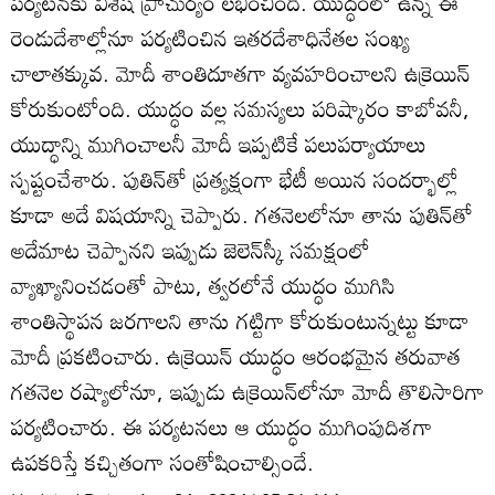
పర్యటనకు విశేష ప్రాచుర్యం లభించింది. యుద్ధంలో ఉన్న ఈ
రెండుదేశాల్లోనూ పర్యటించిన ఇతరదేశాధినేతల సంఖ్య
చాలాతక్కువ. మోదీ శాంతిదూతగా వ్యవహరించాలని ఉక్రెయిన్‌
కోరుకుంటోంది. యుద్ధం వల్ల సమస్యలు పరిష్కారం కాబోవనీ,
యుద్ధాన్ని ముగించాలనీ మోదీ ఇప్పటికే పలుపర్యాయాలు
స్పష్టంచేశారు. పుతిన్‌తో ప్రత్యక్షంగా భేటీ అయిన సందర్భాల్లో
కూడా అదే విషయాన్ని చెప్పారు. గతనెలలోనూ తాను పుతిన్‌తో
అదేమాట చెప్పానని ఇప్పుడు జెలెన్‌స్కీ సమక్షంలో
వ్యాఖ్యానించడంతో పాటు, త్వరలోనే యుద్ధం ముగిసి
శాంతిస్థాపన జరగాలని తాను గట్టిగా కోరుకుంటున్నట్టు కూడా
మోదీ ప్రకటించారు. ఉక్రెయిన్‌ యుద్ధం ఆరంభమైన తరువాత
గతనెల రష్యాలోనూ, ఇప్పుడు ఉక్రెయిన్‌లోనూ మోదీ తొలిసారిగా
పర్యటించారు. ఈ పర్యటనలు ఆ యుద్ధం ముగింపుదిశగా
ఉపకరిస్తే కచ్చితంగా సంతోషించాల్సిందే.