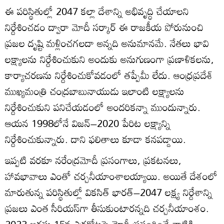
ఈ పరిస్థితుల్లో 2047 కల్లా దేశాన్ని అభివృద్ధి చేయాలని
నిర్దేశించడం ద్వారా మోదీ సర్కార్ ఈ రాజకీయ పోరునుంచి
ప్రజల దృష్టి మళ్లించగలదా అన్నది అనుమానమే. నేతలు భావి
లక్ష్యాలను నిర్దేశించుకుని అందుకు అనుగుణంగా ప్రణాళికలను,
కార్యాచరణను నిర్దేశించుకోవడంలో తప్పేమీ లేదు. ఆంధ్రప్రదేశ్
ముఖ్యమంత్రి చంద్రబాబునాయుడు ఇలాంటి లక్ష్యాలను
నిర్దేశించుకుని పనిచేయడంలో అందరికన్నా ముందున్నారు.
ఆయన 1998లోనే విజన్–2020 పేరిట లక్ష్యాన్ని
నిర్దేశించుకున్నారు. దాని ఫలితాలు కూడా కనపడ్డాయి.
ఇప్పటి వరకూ నరేంద్రమోదీ ప్రసంగాలు, ప్రకటనలు,
హావభావాలు ఎంతో చర్చనీయాంశాలయ్యాయి. అయితే దేశంలో
మారుతున్న పరిస్థితుల్లో వికసిత్ భారత్–2047 లక్ష్య నిర్దేశాన్ని
ప్రజలు ఎంత సీరియస్‌గా తీసుకుంటారన్నది చర్చనీయాంశం.
2023 ఆగస్టు 15న ఎర్రకోటపై మోదీ ప్రసంగించే నాటికి