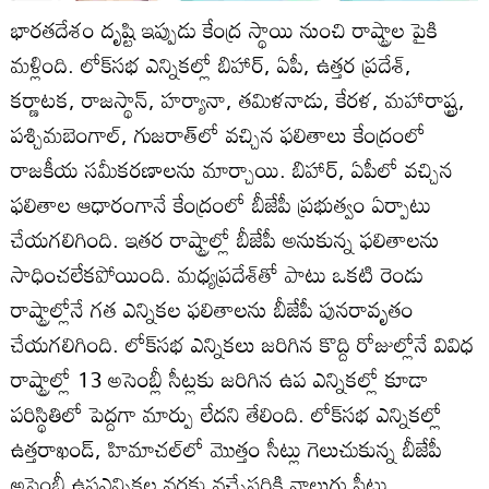
భారతదేశం దృష్టి ఇప్పుడు కేంద్ర స్థాయి నుంచి రాష్ట్రాల పైకి
మళ్లింది. లోక్‌సభ ఎన్నికల్లో బిహార్, ఏపీ, ఉత్తర ప్రదేశ్,
కర్ణాటక, రాజస్థాన్, హర్యానా, తమిళనాడు, కేరళ, మహారాష్ట్ర,
పశ్చిమబెంగాల్, గుజరాత్‌లో వచ్చిన ఫలితాలు కేంద్రంలో
రాజకీయ సమీకరణాలను మార్చాయి. బిహార్, ఏపీలో వచ్చిన
ఫలితాల ఆధారంగానే కేంద్రంలో బీజేపీ ప్రభుత్వం ఏర్పాటు
చేయగలిగింది. ఇతర రాష్ట్రాల్లో బీజేపీ అనుకున్న ఫలితాలను
సాధించలేకపోయింది. మధ్యప్రదేశ్‌తో పాటు ఒకటి రెండు
రాష్ట్రాల్లోనే గత ఎన్నికల ఫలితాలను బీజేపీ పునరావృతం
చేయగలిగింది. లోక్‌సభ ఎన్నికలు జరిగిన కొద్ది రోజుల్లోనే వివిధ
రాష్ట్రాల్లో 13 అసెంబ్లీ సీట్లకు జరిగిన ఉప ఎన్నికల్లో కూడా
పరిస్థితిలో పెద్దగా మార్పు లేదని తేలింది. లోక్‌సభ ఎన్నికల్లో
ఉత్తరాఖండ్, హిమాచల్‌లో మొత్తం సీట్లు గెలుచుకున్న బీజేపీ
అసెంబ్లీ ఉపఎన్నికల వరకు వచ్చేసరికి నాలుగు సీట్లు