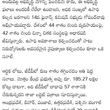
అందువల్ల అభివృద్ధి వేగాన్ని పెంచడమే కాదు, ఈ అభివృద్ధి
ఫలాలు అందరికీ చేరేలా ఉండాలని, అధిక సంఖ్యలో ఉపాధి
కల్పన జరగాలని 14వ ఫైనాన్స్ కమిషన్ సభ్యుడు గోవింద్‌రావు
అభిప్రాయపడ్డారు. దేశంలో 44 శాతం మంది వ్యవసాయంపై,
42 శాతం మంది చిన్నా చితక సంస్థలపై ఆధారపడి
జీవిస్తున్నారు. ఉపాధి అవకాశాలు కల్పించడంతో పాటు
నిరుద్యోగులకు అవసరమైన నైపుణ్యాలు కల్పించడం కూడా ఒక
సవాలే.
ఆర్థిక లోటు, జీడీపీలో రుణ శాతం తగ్గించడం అతి పెద్ద
సవాలు. మొత్తం కేంద్ర ప్రభుత్వ అప్పు రూ. 185.27 లక్షల
కోట్లు దాటగా, అది జీడీపీలో దాదాపు 57 శాతానికి
చేరుకున్నదని తాజా బడ్జెట్ పత్రాలు సూచిస్తున్నాయి.
ఆంధ్రప్రదేశ్, బిహార్, పంజాబ్, ఉత్తరప్రదేశ్, పశ్చిమ బెంగాల్
రాష్ట్ర ప్రభుత్వాలు స్థూల రాష్ట్ర దేశీయోత్పత్తిలో 20 శాతానికి