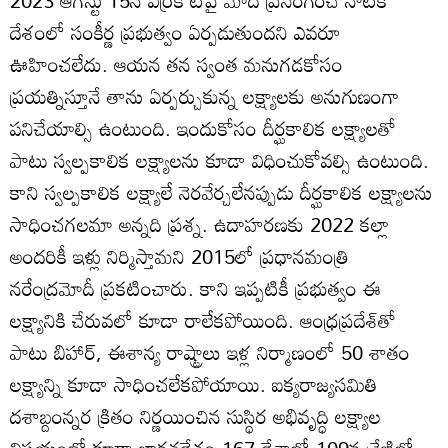
దేశంలో సంకీర్ణ ప్రభుత్వం ఏర్పడుతుందని ఎవరూ
ఊహించలేదు. ఆయన తన స్వంత మనుగడకోసం
ప్రయత్నిస్తూనే తాను ఏర్పర్చుకున్న లక్ష్యాలకు అనుగుణంగా
పనిచేయాల్సి ఉంటుంది. ఇందుకోసం దీర్ఘకాలిక లక్ష్యాలతో
పాటు స్వల్పకాలిక లక్ష్యాలను కూడా విధించుకోవల్సి ఉంటుంది.
కాని స్వల్పకాలిక లక్ష్యాలే నెరవేర్చలేనప్పుడు దీర్ఘకాలిక లక్ష్యాలను
సాధించగలమా అన్నది ప్రశ్న. ఉదాహరణకు 2022 కల్లా
అందరికీ ఇళ్లు నిర్మిస్తామని 2015లో ప్రధానమంత్రి
నరేంద్రమోదీ ప్రకటించారు. కాని ఇప్పటికీ ప్రభుత్వం ఈ
లక్ష్యానికి చేరువలో కూడా రాలేకపోయింది. ఆంధ్రప్రదేశ్‌తో
పాటు బిహార్, ఈశాన్య రాష్ట్రాలు ఇళ్ల నిర్మాణంలో 50 శాతం
లక్ష్యాన్ని కూడా సాధించలేకపోయాయి. ఐక్యరాజ్యసమితి
దశాబ్దంన్నర క్రితం నిర్ణయించిన సుస్థిర అభివృద్ధి లక్ష్యాల
విషయంలో కూడా భారతదేశం 167 దేశాల్లో 109వ శ్రేణిలో