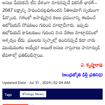
అసలు పేదరికమే లేని దేశంగా మారినప్పుడే వికసిత్ భారత్–
2047 లక్ష్యాన్ని సాధించినట్లవుతుందని నీతిఆయోగ్ స్వయంగా
పేర్కొంది. గతంలో అసాధ్యమైన కలల ప్రపంచాన్ని తలపించే
ఉటోపియన్ సోషలిజం గురించి మాట్లాడేవారు. ఇప్పుడు
ఉటోపియన్ కాపిటలిజం గురించి మన నేతలు మాట్లాడడంలో
ఆశ్చర్యం లేదు. ప్రజలను స్వప్నాల్లో ఉంచినప్పుడే కదా వారు
విజయవంతం అయ్యేది! అయితే అసలు వాస్తవాలు సామాన్యుడి
జీవితాల్లో ప్రతిబింబిస్తాయి.
ఎ. కృష్ణారావు
(ఆంధ్రజ్యోతి ఢిల్లీ ప్రతినిధి)
Updated Date - Jul 31 , 2024 | 02:04 AM
#Telugu News
Tags