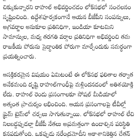
చిక్కుకున్నారని రాహుల్ అభివర్ణించడం లోక్‌సభలో సంచలనం
సృష్టించింది. ఉద్దేశపూర్వకంగానే ఆయన బీజేపీని సంపన్నులు,
అగ్రవర్ణాల అనుకూల ప్రతినిధిగా, ఇండియా కూటమిని
సామాన్యుల, మధ్య తరగతి వర్గాల ప్రతినిధిగా అభివర్ణించి తమ
రాజకీయ పోరును సైద్ధాంతిక పోరుగా మార్చేందుకు సమర్థంగా
ప్రయత్నించారు.
ఆసక్తికరమైన విషయం ఏమిటంటే ఈ లోక్‌సభ ఫలితాల తర్వాత
అనేకమంది దృష్టి రాహుల్‌గాంధీపై మళ్లిందనడంలో అతిశయోక్తి
లేదు. రాహుల్ రెండు ప్రసంగాలకూ సోషల్ మీడియాలో
అత్యంత ప్రాచుర్యం లభించింది. ఆయన ప్రసంగాలపై టీవీల్లో
ప్రైమ్ టైమ్‌లో చర్చలు సాగుతున్నాయి. లోక్‌సభలో రాహుల్ లేచి
నిలబడ్డప్పుడల్లా బీజేపీ నేతలు అప్రమత్తంగా ఉండాల్సిన పరిస్థితి
కనపడుతోంది. ఒకప్పుడు నరేంద్రమోదీని ఆకాశానికెత్తిన చేతన్