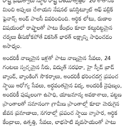
మించి అప్పులు చేశాయని నేషనల్ ఇనిస్టిట్యూట్ ఆఫ్ పబ్లిక్
ఫైనాన్స్ అండ్ పాలసీ వివరించింది. ఆర్థిక లోటు, రుణాల
విషయంలో రాష్ట్రాలతో పాటు కేంద్రం కూడా కట్టుదిట్టమైన
చర్యలు తీసుకోకపోతే వికసిత్ భారత్ లక్ష్యాన్ని సాధించడం
అసాధ్యం.
అందరికీ నాణ్యమైన ఇళ్లతో పాటు నాణ్యమైన సేవలు, 24
గంటలు స్వచ్ఛమైన నీరు, విద్యుత్ సరఫరా, హై స్పీడ్ బ్రాడ్
బ్యాండ్, బ్యాంకింగ్ సౌకర్యాలు, అందరికీ భరించదగ్గ ప్రపంచ
స్థాయి ఆరోగ్య సేవలు, అర్థవంతమైన విద్య, అందరికీ నైపుణ్యం,
అందరికీ పుష్కలంగా ఉపాధి, యాజమాన్య అవకాశాలు, పట్టణ
ప్రాంతాలతో సమానంగా గ్రామీణ ప్రాంతాల్లో కూడా మెరుగైన
జీవన ప్రమాణాలు, నగరాల్లో ప్రపంచ స్థాయి వ్యాపార, ఆర్థిక
కేంద్రాలు, ఉత్పత్తి, సేవలు, లాభసాటి వ్యవసాయంతో పాటు