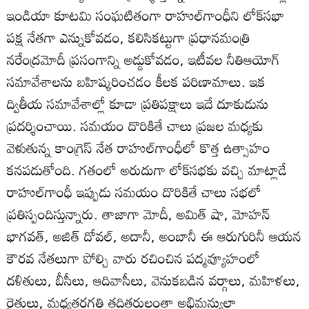
ఇండియా కూటమి సంఘటితంగా రాహుల్‌గాంధీని లోక్‌సభా
పక్ష నేతగా ఎన్నుకోవడం, కలిసికట్టుగా ప్రధానమంత్రి
నరేంద్రమోదీ ప్రసంగాన్ని అడ్డుకోవడం, ఇటీవల నీతిఆయోగ్
సమావేశాలను బహిష్కరించడం కీలక పరిణామాలు. ఇక
ద్వితీయ సమావేశాల్లో కూడా ప్రతిపక్షాలు ఇదే దూకుడును
ప్రదర్శించాయి. సమయం దొరికితే చాలు ప్రజల మధ్యకు
వెళుతున్న కాంగ్రెస్ నేత రాహుల్‌గాంధీలో కొత్త ఉత్సాహం
కనపడుతోంది. గతంలో అరుదుగా లోక్‌సభకు వచ్చి మాట్లాడే
రాహుల్‌గాంధీ ఇప్పుడు సమయం దొరికితే చాలు సభలో
ప్రతిస్పందిస్తున్నారు. తాజాగా మోదీ, అమిత్ షా, మోహన్
భాగవత్, అజిత్ దోవల్, అదానీ, అంబానీ ఈ ఆరుగురినీ ఆయన
కౌరవ నేతలుగా పోల్చి వారు రచించిన పద్మవ్యూహంలో
దళితులు, బీసీలు, ఆదివాసీలు, వెనుకబడిన వర్గాలు, మహిళలు,
రైతులు, మధ్యతరగతి తదితరులంతా అభిమన్యుల్లా