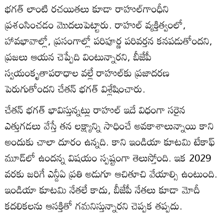
భగత్ లాంటి రచయితలు కూడా రాహుల్‌గాంధీని
ప్రశంసించడం మొదలుపెట్టారు. రాహుల్ వ్యక్తిత్వంలో,
హావభావాల్లో, ప్రసంగాల్లో పరిపూర్ణ పరివర్తన కనపడుతోందని,
ప్రజలు ఆయన చెప్పేది వింటున్నారని, బీజేపీ
స్వయంకృతాపరాధాల వల్లే రాహుల్‌కు ప్రజాదరణ
పెరుగుతోందని చేతన్ భగత్ విశ్లేషించారు.
చేతన్ భగత్ భావిస్తున్నట్లు రాహుల్ ఇదే విధంగా సరైన
ఎత్తుగడలు వేస్తే తన లక్ష్యాన్ని సాధించే అవకాశాలున్నాయి కాని
అందుకు చాలా దూరం ఉన్నది. కాని ఇండియా కూటమి టేకాఫ్
మూడ్‌లో ఉందన్న విషయం స్పష్టంగా తెలుస్తోంది. ఇక 2029
వరకు జరిగే ఎన్డీఏ ప్రతి అడుగూ ఆచితూచి వేయాల్సి ఉంటుంది.
ఇండియా కూటమి నేతలే కాదు, బీజేపీ నేతలు కూడా మోదీ
కదలికలను ఆసక్తితో గమనిస్తున్నారని చెప్పక తప్పదు.