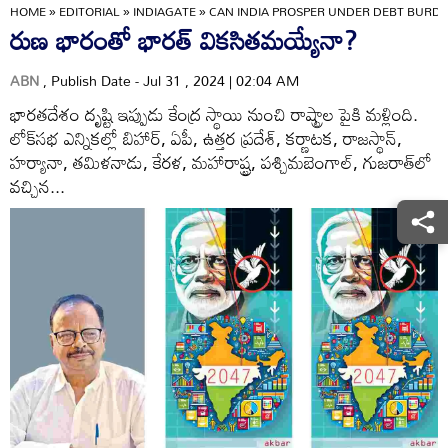
HOME
»
EDITORIAL
»
INDIAGATE
»
CAN INDIA PROSPER UNDER DEBT BURD
రుణ భారంతో భారత్‌ వికసితమయ్యేనా?
ABN
, Publish Date - Jul 31 , 2024 | 02:04 AM
భారతదేశం దృష్టి ఇప్పుడు కేంద్ర స్థాయి నుంచి రాష్ట్రాల పైకి మళ్లింది.
లోక్‌సభ ఎన్నికల్లో బిహార్, ఏపీ, ఉత్తర ప్రదేశ్, కర్ణాటక, రాజస్థాన్,
హర్యానా, తమిళనాడు, కేరళ, మహారాష్ట్ర, పశ్చిమబెంగాల్, గుజరాత్‌లో
వచ్చిన...