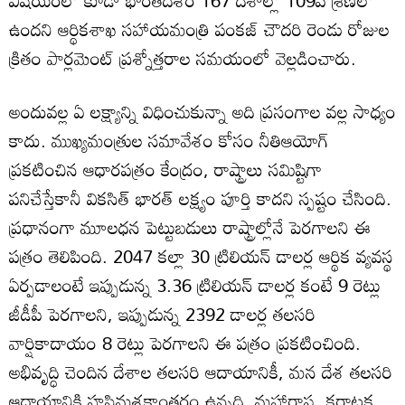
ఉందని ఆర్థికశాఖ సహాయమంత్రి పంకజ్ చౌదరి రెండు రోజుల
క్రితం పార్లమెంట్ ప్రశ్నోత్తరాల సమయంలో వెల్లడించారు.
అందువల్ల ఏ లక్ష్యాన్ని విధించుకున్నా అది ప్రసంగాల వల్ల సాధ్యం
కాదు. ముఖ్యమంత్రుల సమావేశం కోసం నీతిఆయోగ్
ప్రకటించిన ఆధారపత్రం కేంద్రం, రాష్ట్రాలు సమిష్టిగా
పనిచేస్తేకానీ వికసిత్ భారత్ లక్ష్యం పూర్తి కాదని స్పష్టం చేసింది.
ప్రధానంగా మూలధన పెట్టుబడులు రాష్ట్రాల్లోనే పెరగాలని ఈ
పత్రం తెలిపింది. 2047 కల్లా 30 ట్రిలియన్ డాలర్ల ఆర్థిక వ్యవస్థ
ఏర్పడాలంటే ఇప్పుడున్న 3.36 ట్రిలియన్ డాలర్ల కంటే 9 రెట్లు
జీడీపీ పెరగాలని, ఇప్పుడున్న 2392 డాలర్ల తలసరి
వార్షికాదాయం 8 రెట్లు పెరగాలని ఈ పత్రం ప్రకటించింది.
అభివృద్ధి చెందిన దేశాల తలసరి ఆదాయానికీ, మన దేశ తలసరి
ఆదాయానికి హస్తిమశకాంతరం ఉన్నది. మహారాష్ట్ర, కర్ణాటక,