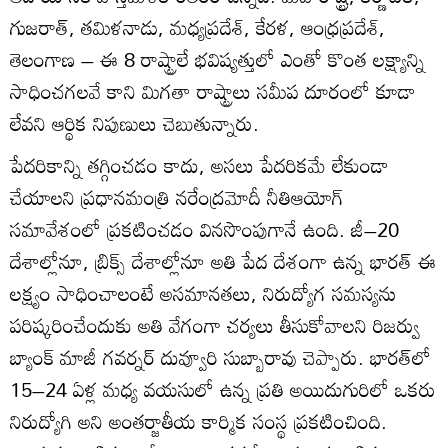
గుజరాత్, తమిళనాడు, మధ్యప్రదేశ్, కేరళ, ఆంధ్రప్రదేశ్,
తెలంగాణ – ఈ 8 రాష్ట్రాలే భవిష్యత్తులో ఎంతో కొంత లక్ష్యాన్ని
సాధించగలవే కాని మిగతా రాష్ట్రాలు సమీప దూరంలో కూడా
లేవని ఆర్థిక నిపుణులు చెబుతున్నారు.
పేదరికాన్ని తగ్గించడం కాదు, అసలు పేదరికమే లేకుండా
చేయాలని ప్రధానమంత్రి నరేంద్రమోదీ నీతిఆయోగ్
సమావేశంలో ప్రకటించడం వినసొంపుగానే ఉంది. జీ–20
దేశాల్లోనూ, బ్రిక్స్ దేశాల్లోనూ అతి పేద దేశంగా ఉన్న భారత్ ఈ
లక్ష్యం సాధించాలంటే అసమానతలు, నిరుద్యోగ సమస్యను
పరిష్కరించేందుకు అతి వేగంగా చర్యలు తీసుకోవాలని రిజర్వు
బ్యాంక్ మాజీ గవర్నర్ దువ్వూరి సుబ్బారావు చెప్పారు. భారత్‌లో
15–24 ఏళ్ల మధ్య వయసులో ఉన్న ప్రతి అయిదుగురిలో ఒకరు
నిరుద్యోగి అని అంతర్జాతీయ కార్మిక సంస్థ ప్రకటించింది.