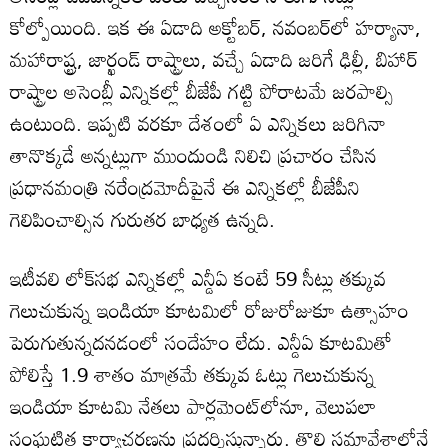
కోల్పోయింది. ఇక ఈ ఏడాది అక్టోబర్, నవంబర్‌లో హర్యానా,
మహారాష్ట్ర, జార్ఖండ్ రాష్ట్రాలు, వచ్చే ఏడాది జరిగే ఢిల్లీ, బిహార్
రాష్ట్రాల అసెంబ్లీ ఎన్నికల్లో బీజేపీ గట్టి పోరాటమే జరపాల్సి
ఉంటుంది. ఇప్పటి వరకూ దేశంలో ఏ ఎన్నికలు జరిగినా
తానొక్కడే అన్నట్లుగా ముందుండి నిలిచి ప్రచారం చేసిన
ప్రధానమంత్రి నరేంద్రమోదీపైనే ఈ ఎన్నికల్లో బీజేపీని
గెలిపించాల్సిన గురుతర బాధ్యత ఉన్నది.
ఇటీవలి లోక్‌సభ ఎన్నికల్లో ఎన్డీఏ కంటే 59 సీట్లు తక్కువ
గెలుచుకున్న ఇండియా కూటమిలో రోజురోజుకూ ఉత్సాహం
పెరుగుతున్నదనడంలో సందేహం లేదు. ఎన్డీఏ కూటమితో
పోలిస్తే 1.9 శాతం మాత్రమే తక్కువ ఓట్లు గెలుచుకున్న
ఇండియా కూటమి నేతలు పార్లమెంట్‌లోనూ, వెలుపలా
సంఘటిత కార్యాచరణను ప్రదర్శిస్తున్నారు. తొలి సమావేశాల్లోనే