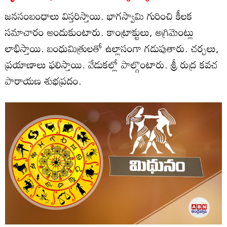
జనసంబంధాలు విస్తరిస్తాయి. భాగస్వామి గురించి కీలక
సమాచారం అందుకుంటారు. కాంట్రాక్టులు, అగ్రిమెంట్లు
లాభిస్తాయి. బంధుమిత్రులతో ఉల్లాసంగా గడుపుతారు. చర్చలు,
ప్రయాణాలు ఫలిస్తాయి. వేడుకల్లో పాల్గొంటారు. శ్రీ రుద్ర కవచ
పారాయణ శుభప్రదం.