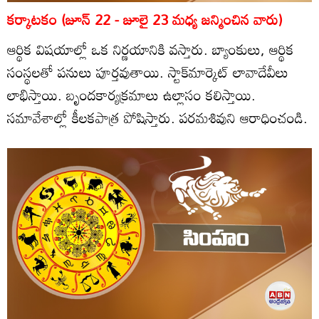
కర్కాటకం (జూన్‌ 22 - జూలై 23 మధ్య జన్మించిన వారు)
ఆర్థిక విషయాల్లో ఒక నిర్ణయానికి వస్తారు. బ్యాంకులు, ఆర్థిక
సంస్థలతో పనులు పూర్తవుతాయి. స్టాక్‌మార్కెట్‌ లావాదేవీలు
లాభిస్తాయి. బృందకార్యక్రమాలు ఉల్లాసం కలిస్తాయి.
సమావేశాల్లో కీలకపాత్ర పోషిస్తారు. పరమశివుని ఆరాధించండి.