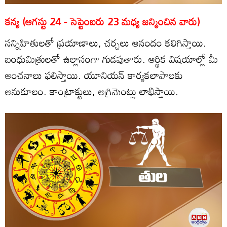
కన్య (ఆగస్టు 24 - సెప్టెంబరు 23 మధ్య జన్మించిన వారు)
సన్నిహితులతో ప్రయాణాలు, చర్చలు ఆనందం కలిగిస్తాయి.
బంధుమిత్రులతో ఉల్లాసంగా గుడపుతారు. ఆర్థిక విషయాల్లో మీ
అంచనాలు ఫలిస్తాయి. యూనియన్‌ కార్యకలాపాలకు
అనుకూలం. కాంట్రాక్టులు, అగ్రిమెంట్లు లాభిస్తాయి.