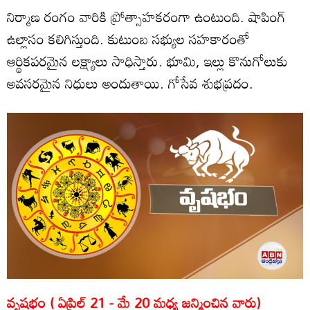
నిర్మాణ రంగం వారికి ప్రోత్సాహకరంగా ఉంటుంది. షాపింగ్‌
ఉల్లాసం కలిగిస్తుంది. కుటుంబ సభ్యుల సహకారంతో
ఆర్థికపరమైన లక్ష్యాలు సాధిస్తారు. భూమి, ఇల్లు కొనుగోలుకు
అవసరమైన నిధులు అందుతాయి. గోసేవ శుభప్రదం.
వృషభం ( ఏప్రిల్‌ 21 - మే 20 మధ్య జన్మించిన వారు)