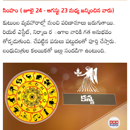
సింహం ( జూలై 24 - ఆగస్టు 23 మధ్య జన్మించిన వారు)
కుటుంబ వ్యవహారాల్లో మంచి పరిణామాలు జరుగుతాయి.
రియల్‌ ఎస్టేట్‌, నిర్మాణ ర ంగాల వారికి గత అనుభవం
తోడ్పడుతుంది. చేపట్టిన పనులు పట్టుదలతో పూర్తి చేస్తారు.
బంధుమిత్రుల కలయికతో ఇల్లు సందడిగా ఉంటుంది.