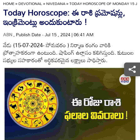
HOME
»
DEVOTIONAL
»
NIVEDANA
»
TODAY HOROSCOPE OF MONDAY 15 JU
Today Horoscope: ఈ రాశి ప్రమోషన్లు,
ఇంక్రిమెంట్లు అందుకుంటారు !
ABN
, Publish Date - Jul 15 , 2024 | 06:41 AM
నేడు (15-07-2024- సోమవరం ) నిర్మాణ రంగం వారికి
ప్రోత్సాహకరంగా ఉంటుంది. షాపింగ్‌ ఉల్లాసం కలిగిస్తుంది. కుటుంబ
సభ్యుల సహకారంతో ఆర్థికపరమైన లక్ష్యాలు సాధిస్తారు.