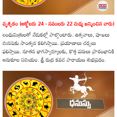
వృశ్చికం (అక్టోబరు 24 - నవంబరు 22 మధ్య జన్మించిన వారు)
బంధుమిత్రులతో వేడుకల్లో పాల్గొంటారు. ఉత్సవాలు, పూజలు
మనసుకు సాంత్వన కలిగిస్తాయి. ప్రయాణాలు చర్చలు
ఫలిస్తాయి. నూతన భాగస్వామ్యాలకు, కొత్త పనులు ప్రారంభానికి
అనుకూల సమయం. శ్రీ రుద్ర కవచ పారాయణ శుభప్రదం.