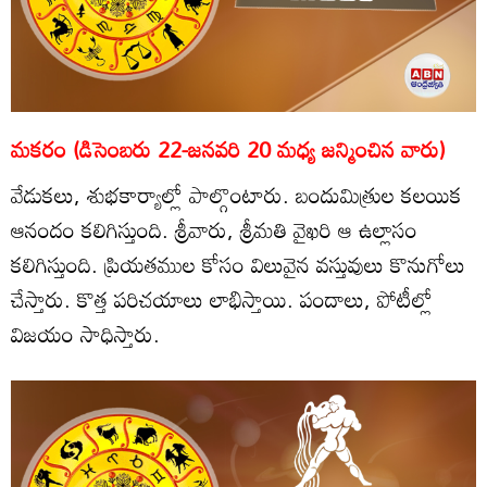
మకరం (డిసెంబరు 22-జనవరి 20 మధ్య జన్మించిన వారు)
వేడుకలు, శుభకార్యాల్లో పాల్గొంటారు. బందుమిత్రుల కలయిక
ఆనందం కలిగిస్తుంది. శ్రీవారు, శ్రీమతి వైఖరి ఆ ఉల్లాసం
కలిగిస్తుంది. ప్రియతముల కోసం విలువైన వస్తువులు కొనుగోలు
చేస్తారు. కొత్త పరిచయాలు లాభిస్తాయి. పందాలు, పోటీల్లో
విజయం సాధిస్తారు.