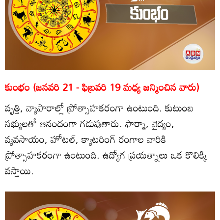
కుంభం (జనవరి 21 - ఫిబ్రవరి 19 మధ్య జన్మించిన వారు)
వృత్తి, వ్యాపారాల్లో ప్రోత్సాహకరంగా ఉంటుంది. కుటుంబ
సభ్యులతో ఆనందంగా గడుపుతారు. ఫార్మా, వైద్యం,
వ్యవసాయం, హోటల్‌, క్యాటరింగ్‌ రంగాల వారికి
ప్రోత్సాహకరంగా ఉంటుంది. ఉద్యోగ ప్రయత్నాలు ఒక కొలిక్కి
వస్తాయి.