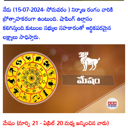
నేడు (15-07-2024- సోమవరం ) నిర్మాణ రంగం వారికి
ప్రోత్సాహకరంగా ఉంటుంది. షాపింగ్‌ ఉల్లాసం
కలిగిస్తుంది.కుటుంబ సభ్యుల సహకారంతో ఆర్థికపరమైన
లక్ష్యాలు సాధిస్తారు.
మేషం (మార్చి 21 - ఏప్రిల్‌ 20 మధ్య జన్మించిన వారు)