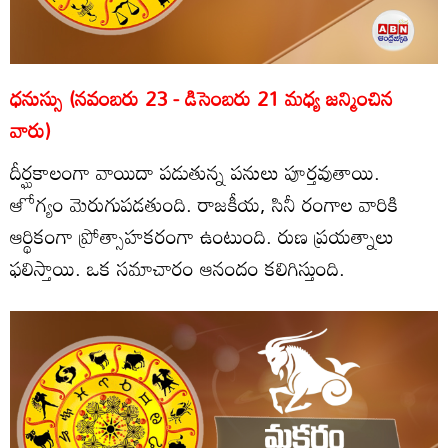
ధనుస్సు (నవంబరు 23 - డిసెంబరు 21 మధ్య జన్మించిన
వారు)
దీర్ఘకాలంగా వాయిదా పడుతున్న పనులు పూర్తవుతాయి.
ఆోగ్యం మెరుగుపడతుంది. రాజకీయ, సినీ రంగాల వారికి
ఆర్థికంగా ప్రోత్సాహకరంగా ఉంటుంది. రుణ ప్రయత్నాలు
ఫలిస్తాయి. ఒక సమాచారం ఆనందం కలిగిస్తుంది.