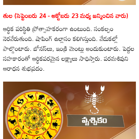
తుల (సెప్టెంబరు 24 - అక్టోబరు 23 మధ్య జన్మించిన వారు)
ఆర్థిక పరిస్థితి ప్రోత్సాహకరంగా ఉంటుంది. సంకల్పం
నెరవేరుతుంది. షాపింగ్‌ ఉల్లాసం కలిగిస్తుంది. వేడుకల్లో
పాల్గొంటారు. బోనస్‌లు, ఇంక్రి మెంట్లు అందుకుంటారు. పెద్దల
సహకారంతో ఆర్థికపరమైన లక్ష్యాలు సాధిస్తారు. పరమశివుని
ఆరాధన శుభప్రదం.