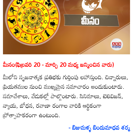
మీనం(ఫిబ్రవరి 20 - మార్చి 20 మధ్య జన్మించిన వారు)
మీలోని సృజనాత్మక ప్రతిభకు గుర్తింపు లహాస్తుంది. చిన్నారులు,
ప్రియతముల నుంచి ముఖ్యమైన సమాచారం అందుకుంటారు.
సమావేశాలు, వేడుకల్లో పాల్గొంటారు. సినిమాలు, టెలివిజన్‌,
న్యాయ, బోధన, రవాణా రంగాల వారికి ఆర్థికంగా
ప్రోత్సాహకరంగా ఉంటుంది.
- బిజుమళ్ళ బిందుమాధవ శర్మ