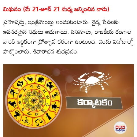
మిథునం (మే 21-జూన్‌ 21 మధ్య జన్మించిన వారు)
ప్రమోషన్లు, ఇంక్రిమెంట్లు అందుకుంటారు. వైద్య సేవలకు
అవసరమైన నిధులు అదుతాయి. సినిమాలు, రాజకీయ రంగాల
వారికి ఆర్థికంగా ప్రోత్సాహకరంగా ఉంటుంది. విందు వినోదాల్లో
పాల్గొంటారు. శివారాధన శుభప్రదం.