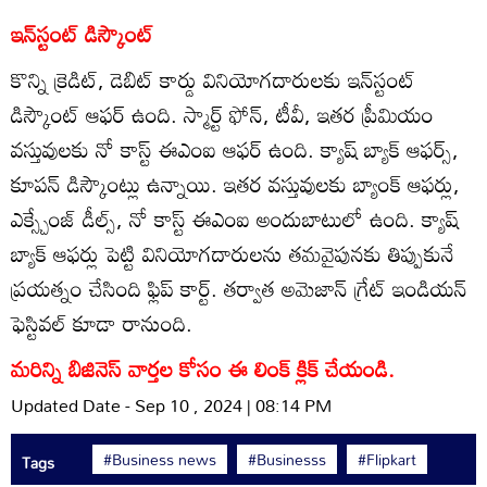
ఇన్‌స్టంట్ డిస్కౌంట్
కొన్ని క్రెడిట్, డెబిట్ కార్డు వినియోగదారులకు ఇన్‌స్టంట్
డిస్కౌంట్ ఆఫర్ ఉంది. స్మార్ట్ ఫోన్, టీవీ, ఇతర ప్రీమియం
వస్తువులకు నో కాస్ట్ ఈఎంఐ ఆఫర్ ఉంది. క్యాష్ బ్యాక్ ఆఫర్స్,
కూపన్ డిస్కౌంట్లు ఉన్నాయి. ఇతర వస్తువులకు బ్యాంక్ ఆఫర్లు,
ఎక్స్చేంజ్ డీల్స్, నో కాస్ట్ ఈఎంఐ అందుబాటులో ఉంది. క్యాష్
బ్యాక్ ఆఫర్లు పెట్టి వినియోగదారులను తమవైపునకు తిప్పుకునే
ప్రయత్నం చేసింది ఫ్లిప్ కార్ట్. తర్వాత అమెజాన్ గ్రేట్ ఇండియన్
ఫెస్టివల్ కూడా రానుంది.
మరిన్ని బిజినెస్ వార్తల కోసం ఈ లింక్ క్లిక్ చేయండి.
Updated Date - Sep 10 , 2024 | 08:14 PM
#Business news
#Businesss
#Flipkart
Tags