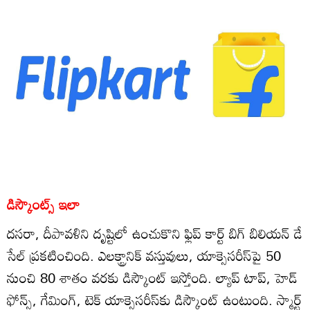
డిస్కౌంట్స్ ఇలా
దసరా, దీపావళిని దృష్టిలో ఉంచుకొని ఫ్లిప్ కార్ట్ బిగ్ బిలియన్ డే
సేల్‌ ప్రకటించింది. ఎలక్ట్రానిక్ వస్తువులు, యాక్సెసరీస్‌పై 50
నుంచి 80 శాతం వరకు డిస్కౌంట్ ఇస్తోంది. ల్యాప్ టాప్, హెడ్
ఫోన్స్, గేమింగ్, టెక్ యాక్సెసరీస్‌కు డిస్కౌంట్ ఉంటుంది. స్మార్ట్