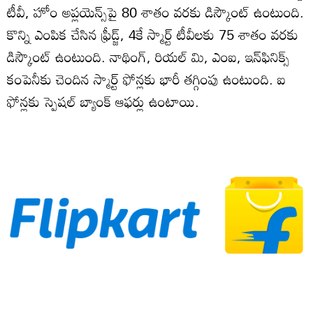
టీవీ, హోం అప్లయెన్స్‌పై 80 శాతం వరకు డిస్కౌంట్ ఉంటుంది.
కొన్ని ఎంపిక చేసిన ఫ్రీడ్జ్, 4కే స్మార్ట్ టీవీలకు 75 శాతం వరకు
డిస్కౌంట్ ఉంటుంది. నాథింగ్, రియల్ మి, ఎంఐ, ఇన్‌ఫినిక్స్
కంపెనీకు చెందిన స్మార్ట్ ఫోన్లకు భారీ తగ్గింపు ఉంటుంది. ఐ
ఫోన్లకు స్పెషల్ బ్యాంక్ ఆఫర్లు ఉంటాయి.