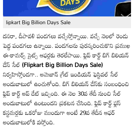
lipkart Big Billion Days Sale
దసరా, దీపావళి పండగలు వచ్చేస్తోన్నాయి. వచ్చే నెలలో రెండు
పెద్ద పండగలు ఉన్నాయి. పండగలను పురస్కరించుకొని ప్రముఖ
ఈ-కామర్స్ సైట్స్ ఆఫర్లకు తెరలేపాయి. ఫ్లిప్ కార్ట్ బిగ్ బిలియన్
డేస్ సేల్
(Flipkart Big Billion Days Sale)
నిర్వహిస్తోండగా.. అమెజాన్ గ్రేట్ ఇండియన్ ఫెస్టివల్ సేల్
అందుబాటులో ఉంచుతోంది. బిగ్ బిలియన్ డేస్‌కు సంబంధించి
ఫ్లిప్ కార్ట్ అప్ డేట్ ఇచ్చింది. ఈ నెల 30వ తేదీ నుంచి సేల్
అందుబాటులో ఉంటుందని ప్రకటన చేసింది. ఫ్లిప్ కార్ట్ ఫ్లస్
కస్టమర్లకు ఒకరోజు ముందుగా అంటే 29వ తేదీన ఆఫర్
అందుబాటులోకి వస్తోంది.