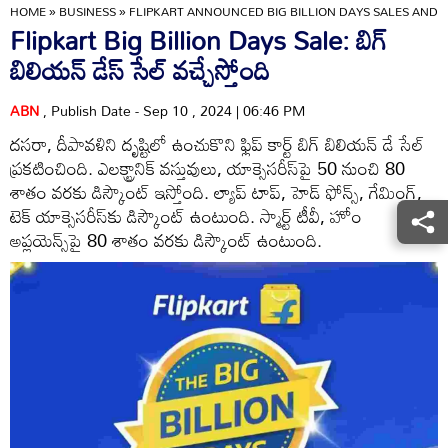
HOME
»
BUSINESS
»
FLIPKART ANNOUNCED BIG BILLION DAYS SALES AND L
Flipkart Big Billion Days Sale: బిగ్
బిలియన్ డేస్ సేల్ వచ్చేస్తోంది
ABN
, Publish Date - Sep 10 , 2024 | 06:46 PM
దసరా, దీపావళిని దృష్టిలో ఉంచుకొని ఫ్లిప్ కార్ట్ బిగ్ బిలియన్ డే సేల్‌
ప్రకటించింది. ఎలక్ట్రానిక్ వస్తువులు, యాక్సెసరీస్‌పై 50 నుంచి 80
శాతం వరకు డిస్కౌంట్ ఇస్తోంది. ల్యాప్ టాప్, హెడ్ ఫోన్స్, గేమింగ్,
టెక్ యాక్సెసరీస్‌కు డిస్కౌంట్ ఉంటుంది. స్మార్ట్ టీవీ, హోం
అప్లయెన్స్‌పై 80 శాతం వరకు డిస్కౌంట్ ఉంటుంది.