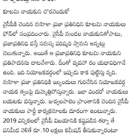
కూటమి నాయకుని చొరవెందుకో
వైసీపీకి చెందిన మహిళా ప్రజా ప్రతినిధిని కూటమి నాయకులు
ఫోన్‌లో సంప్రదించారు. వైసీపీ మండల నాయకునితోపాటు,
ప్రజాప్రతినిధి వస్తే సమస్య పరిష్కరి స్తామని అన్నట్లు
చెబుతున్నారు. అయితే ఆ ప్రజాప్రతినిధి కూటమి నాయకుని
ప్రతిపాదనను దాటవేశారు. దీంతో వ్యవహా రం యధావిధిగానే
ఉంది. ఇది నియోజకవర్గంలో ఇప్పుడు కాక పుట్టిస్తు న్నది.
మహిళా ప్రజా ప్రతినిధికి ఇబ్బందులు గురిచేసిన నియోజకవర్గ
నాయక త్వంపై దుమ్మెత్తిపోస్తున్నారు. ఇలా ఎందరో నాయకులు
బయటకు వస్తున్నారు. జువ్వలపాలెం ప్రాంతానికి చెందిన వైసీపీ
నాయకులు పార్టీ కార్యక్రమాలకు దూరంగా ఉంటున్నారు.
2019 ఎన్నికలలో వైసీపీ విజయానికి కష్టపడిన తర్వా తే
పనిమీద వెళితే రూ.10 లక్షలు కమీషన్‌ తీసుకున్నారంటూ