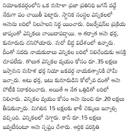
నియోజకవర్గంలోని ఒక మహిళా ప్రజా ప్రతినిధి జగన్‌ వద్దే
నేరుగా పం చాయితీ పెట్టారు. స్థానిక సంస్థల ఎన్నికలలో
ఆమెను బరిలో నిలపాలని నిర్ణ యించారు. రిజర్వేషన్‌ల ప్రక్రియ
జాప్యంతో ఎన్నికలు వాయిదాపడ్డాయి. ఆ తర్వాత ఆమె భర్త,
కుమారుడు చనిపోయారు. మరో బిడ్డ విదేశంలో ఉన్నారు.
దీంతో సదరు నాయకురాలు ఎన్నికల బరిలో నిలిచేందుకు ఆసక్తి
చూపలేదు. తొలుత ఎన్నికల వ్యయం కోసం రూ.35 లక్షలు
ఇస్తామని మహిళ భర్త నియో జకవర్గ నాయకత్వానికి హామీ
ఇచ్చారు. అటు భర్త, ఇటు కుమారుడిని కోల్పోవ డంతో ఆమె
పోటీకి నిరాకరించారు. అయితే ఆ నేత ఒత్తిడితో బరిలో
నిలిచారు. ఎన్నికల వ్యయం కోసం ఆమె నుంచి రూ.20 లక్షలు
తీసుకున్నారు. మిగిలిన 15 లక్షలకు ఖాళీ చెక్కులు ఇవ్వాల్సి
వచ్చింది. ఎన్నికలలో నెగ్గారు. కానీ రూ.15 లక్షలు
ఇవ్వలేనంటూ ఆమె స్పష్టం చేశారు. ఆర్థిక పరిస్థితి