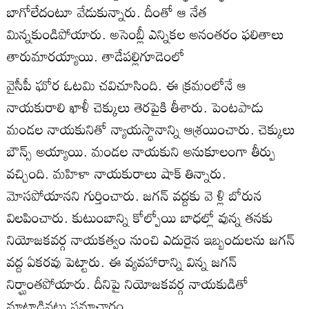
బాగోలేదంటూ వేడుకున్నారు. దీంతో ఆ నేత
మిన్నకుండిపోయారు. అసెంబ్లీ ఎన్నికల అనంతరం ఫలితాలు
తారుమారయ్యాయి. తాడేపల్లిగూడెంలో
వైసీపీ ఘోర ఓటమి చవిచూసింది. ఈ క్రమంలోనే ఆ
నాయకురాలి ఖాళీ చెక్కులు తెరపైకి తీశారు. పెంటపాడు
మండల నాయకునితో న్యాయస్థానాన్ని ఆశ్రయించారు. చెక్కులు
బౌన్స్‌ అయ్యాయి. మండల నాయకుని అనుకూలంగా తీర్పు
వచ్చింది. మహిళా నాయకురాలు షాక్‌ తిన్నారు.
మోసపోయానని గుర్తించారు. జగన్‌ వద్దకు వె ళ్లి బోరున
విలపించారు. కుటుంబాన్ని కోల్పోయి బాధల్లో వున్న తనకు
నియోజకవర్గ నాయకత్వం నుంచి ఎదురైన ఇబ్బందులను జగన్‌
వద్ద ఏకరవు పెట్టారు. ఈ వ్యవహారాన్ని విన్న జగన్‌
నిర్ఘాంతపోయారు. దీనిపై నియోజకవర్గ నాయకుడితో
మాట్లాడినట్లు సమాచారం.