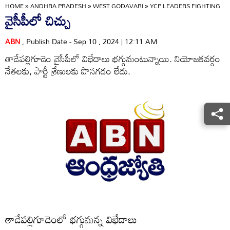
HOME
»
ANDHRA PRADESH
»
WEST GODAVARI
»
YCP LEADERS FIGHTING
వైసీపీలో చిచ్చు
ABN
, Publish Date - Sep 10 , 2024 | 12:11 AM
తాడేపల్లిగూడెం వైసీపీలో విభేదాలు భగ్గుమంటున్నాయి. నియోజకవర్గం
నేతలకు, పార్టీ శ్రేణులకు పొసగడం లేదు.
తాడేపల్లిగూడెంలో భగ్గుమన్న విభేదాలు