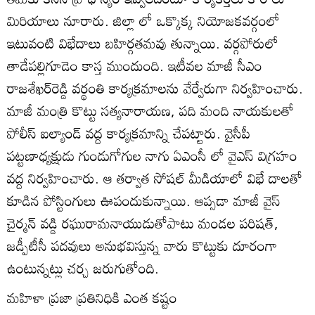
మిరియాలు నూరారు. జిల్లా లో ఒక్కొక్క నియోజకవర్గంలో
ఇటువంటి విభేదాలు బహిర్గతమవు తున్నాయి. వర్గపోరులో
తాడేపల్లిగూడెం కాస్త ముందుంది. ఇటీవల మాజీ సీఎం
రాజశేఖర్‌రెడ్డి వర్థంతి కార్యక్రమాలను వేర్వేరుగా నిర్వహించారు.
మాజీ మంత్రి కొట్టు సత్యనారాయణ, పది మంది నాయకులతో
పోలీస్‌ ఐల్యాండ్‌ వద్ద కార్యక్రమాన్ని చేపట్టారు. వైసీపీ
పట్టణాధ్యక్షుడు గుండుగోగుల నాగు ఏఎంసీ లో వైఎస్‌ విగ్రహం
వద్ద నిర్వహించారు. ఆ తర్వాత సోషల్‌ మీడియాలో విభే దాలతో
కూడిన పోస్టింగులు ఊపందుకున్నాయి. ఆప్సడా మాజీ వైస్‌
చైర్మన్‌ వడ్డి రఘురామనాయుడుతోపాటు మండల పరిషత్‌,
జడ్పీటీసీ పదవులు అనుభవిస్తున్న వారు కొట్టుకు దూరంగా
ఉంటున్నట్లు చర్చ జరుగుతోంది.
మహిళా ప్రజా ప్రతినిధికి ఎంత కష్టం