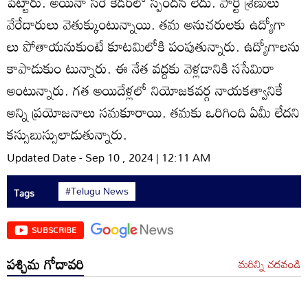
పెట్టారు. అయినా సరే కేడర్‌లో స్పందన లేదు. పార్టీ శ్రేణులు
వేరేదారులు వెతుక్కుంటున్నాయి. తమ అనుచరులకు ఉద్యోగా
లు పోతాయనుకుంటే కూటమిలోకి పంపుతున్నారు. ఉద్యోగాలను
కాపాడుకుం టున్నారు. ఈ నేత వద్దకు వెళ్లడానికి ససేమిరా
అంటున్నారు. గత అయిదేళ్లలో నియోజకవర్గ నాయకత్వానికే
అన్ని ప్రయోజనాలు సమకూరాయి. తమకు ఒరిగింది ఏమీ లేదని
కస్సుబుస్సులాడుతున్నారు.
Updated Date - Sep 10 , 2024 | 12:11 AM
#Telugu News
Tags
SUBSCRIBE
పశ్చిమ గోదావరి
మరిన్ని చదవండి