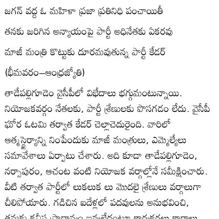
జగన్‌ వద్ద ఓ మహిళా ప్రజా ప్రతినిధి పంచాయితీ
తనకు జరిగిన అన్యాయంపై పార్టీ అధినేతకు ఏకరవు
మాజీ మంత్రి కొట్టుకు దూరమవుతున్న పార్టీ కేడర్‌
(భీమవరం–ఆంధ్రజ్యోతి)
తాడేపల్లిగూడెం వైసీపీలో విభేదాలు భగ్గుమంటున్నాయి.
నియోజకవర్గం నేతలకు, పార్టీ శ్రేణులకు పొసగడం లేదు. వైసీపీ
ఘోర ఓటమి తర్వాత కేడర్‌ చెల్లాచెదురైంది. వారిలో
ఆత్మస్థైర్యాన్ని నింపేందుకు మాజీ మంత్రులు, ఎమ్మెల్యేలు
సమావేశాలు ఏర్పాటు చేశారు. అది కూడా తాడేపల్లిగూడెం,
నర్సాపురం, ఆచంట వంటి నియోజక వర్గాల్లోనే సమీక్షించారు.
వీటి తర్వాత పార్టీలో లుకలుక లు మొదలై శ్రేణులు వర్గాలుగా
చీలిపోయారు. గడిచిన ఐదేళ్లలో పదవులను అనుభవించి,
తమకు కనీస ప్రాధాన్యం ఇవ్వలేదంటూ కార్యకర్తలు కారాలు