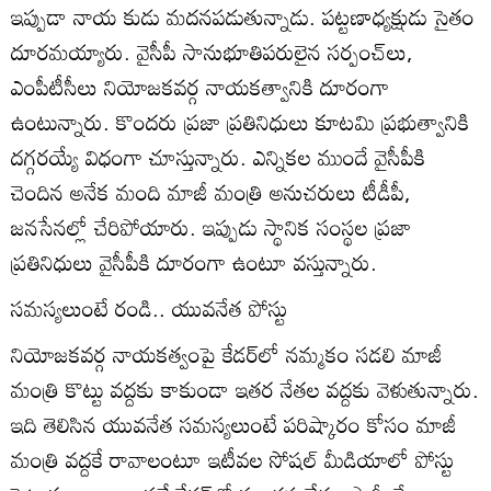
ఇప్పుడా నాయ కుడు మదనపడుతున్నాడు. పట్టణాధ్యక్షుడు సైతం
దూరమయ్యారు. వైసీపీ సానుభూతిపరులైన సర్పంచ్‌లు,
ఎంపీటీసీలు నియోజకవర్గ నాయకత్వానికి దూరంగా
ఉంటున్నారు. కొందరు ప్రజా ప్రతినిధులు కూటమి ప్రభుత్వానికి
దగ్గరయ్యే విధంగా చూస్తున్నారు. ఎన్నికల ముందే వైసీపీకి
చెందిన అనేక మంది మాజీ మంత్రి అనుచరులు టీడీపీ,
జనసేనల్లో చేరిపోయారు. ఇప్పుడు స్థానిక సంస్థల ప్రజా
ప్రతినిధులు వైసీపీకి దూరంగా ఉంటూ వస్తున్నారు.
సమస్యలుంటే రండి.. యువనేత పోస్టు
నియోజకవర్గ నాయకత్వంపై కేడర్‌లో నమ్మకం సడలి మాజీ
మంత్రి కొట్టు వద్దకు కాకుండా ఇతర నేతల వద్దకు వెళుతున్నారు.
ఇది తెలిసిన యువనేత సమస్యలుంటే పరిష్కారం కోసం మాజీ
మంత్రి వద్దకే రావాలంటూ ఇటీవల సోషల్‌ మీడియాలో పోస్టు