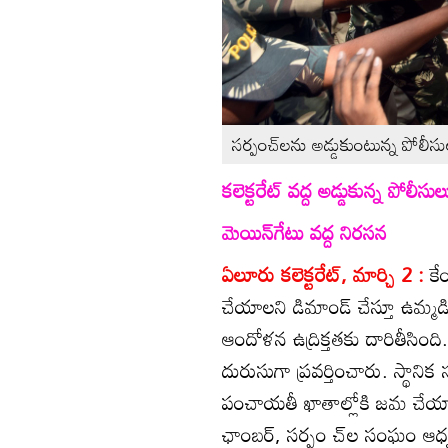
సర్పంచ్‌లను అడ్డుకుంటున్న పోలీస
కలెక్టరేట్‌ వద్ద అడ్డుకున్న పోలీసుల
మెయిన్‌గేటు వద్ద నిరసన
ఏలూరు కలెక్టరేట్‌, మార్చి 2 :
కే
చేయాలని డిమాండ్‌ చేస్తూ ఉమ్మడి ప
ఆందోళన ఉద్రిక్తతకు దారితీసింది
దురుసుగా ప్రవర్తించారు. స్థానిక
పంచాయతీ ఖాతాల్లోకి జమ చేయ
ఛాంబర్‌, సర్పం చ్‌ల సంఘం ఆధ్వ