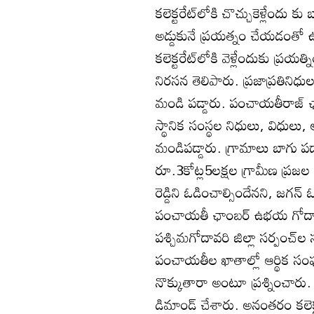
కలెక్టరేట్‌లోకి చొచ్చుకెళ్లేందు 
అడ్డుకునే ప్రయత్నం చేయడంతో ఉద
కలెక్టరేట్‌లోకి వెళ్లేందుకు ప్
నిరసన తెలిపారు. ప్రజాప్రతినిధుల
మండి పడ్డారు. పంచాయతీరాజ్‌ ఛాంబర్
స్థానిక సంస్థల నిధులు, విధులు,
మండిపడ్డారు. గ్రామాలు బాగు పడాల
రూ.3కోట్ల5లక్షల గ్రామీణ ప్రజల 
రెడ్డిని ఓడించాల్సిందేనని, జగన్
పంచాయతీ ఛాంబర్‌ ఉభయ గోదావరి
పశ్చిమగోదావరి జిల్లా సర్పంచ్‌
పంచాయతీల ఖాతాల్లో ఆర్థిక స
నొక్కుతారా అంటూ ప్రశ్నించార
డిమాండ్‌ చేశారు. అనంతరం కలెక్ట