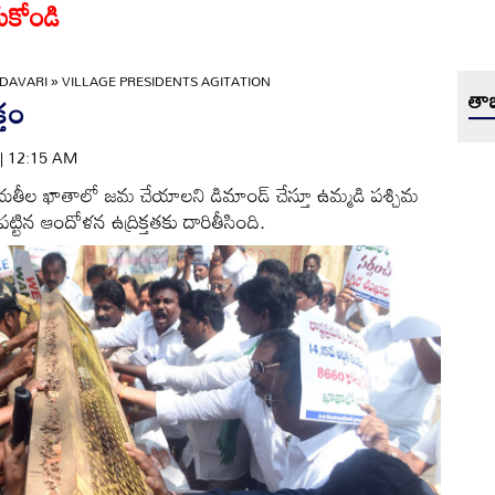
ుకోండి
DAVARI
»
VILLAGE PRESIDENTS AGITATION
తాజ
్తం
 | 12:15 AM
యతీల ఖాతాలో జమ చేయాలని డిమాండ్‌ చేస్తూ ఉమ్మడి పశ్చిమ
చేపట్టిన ఆందోళన ఉద్రిక్తతకు దారితీసింది.