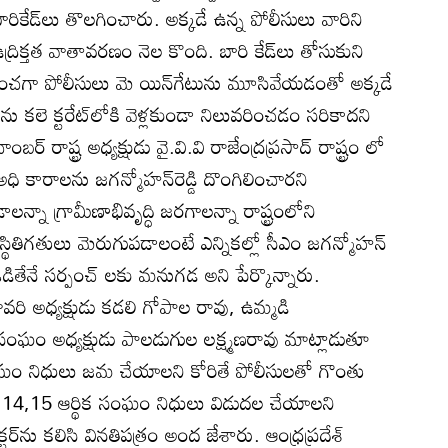
కు బారికేడ్‌లు తొలగించారు. అక్కడే ఉన్న పోలీసులు వారిని
్రిక్తత వాతావరణం నెల కొంది. బారి కేడ్‌లు తోసుకుని
రయత్నించగా పోలీసులు మె యిన్‌గేటును మూసివేయడంతో అక్కడే
ను కలె క్టరేట్‌లోకి వెళ్లకుండా నిలువరించడం సరికాదని
‌ రాష్ట్ర అధ్యక్షుడు వై.వి.వి రాజేంద్రప్రసాద్‌ రాష్ట్రం లో
 అధి కారాలను జగన్మోహన్‌రెడ్డి దొంగిలించారని
న్నా గ్రామీణాభివృద్ధి జరగాలన్నా రాష్ట్రంలోని
స్థితిగతులు మెరుగుపడాలంటే ఎన్నికల్లో సీఎం జగన్మోహన్‌
‌ ఓడితేనే సర్పంచ్‌ లకు మనుగడ అని పేర్కొన్నారు.
 అధ్యక్షుడు కడలి గోపాల రావు, ఉమ్మడి
ల సంఘం అధ్యక్షుడు పాలడుగుల లక్ష్మణరావు మాట్లాడుతూ
ంఘం నిధులు జమ చేయాలని కోరితే పోలీసులతో గొంతు
ు. 14,15 ఆర్థిక సంఘం నిధులు విడుదల చేయాలని
ర్‌ను కలిసి వినతిపత్రం అంద జేశారు. ఆంధ్రప్రదేశ్‌