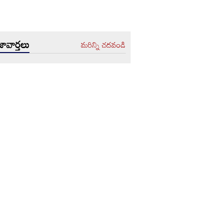
ావార్తలు
మరిన్ని చదవండి