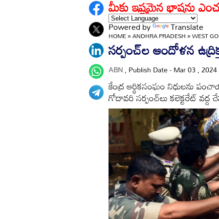
మీకు ఇష్టమైన భాషను ఎంచ
Powered by
Translate
HOME
»
ANDHRA PRADESH
»
WEST GO
సర్పంచ్‌ల ఆందోళన ఉద్రిక
ABN
, Publish Date - Mar 03 , 2024
కేంద్ర ఆర్థికసంఘం నిధులను పంచా
గోదావరి సర్పంచ్‌లు కలెక్టరేట్‌ వద్ద 