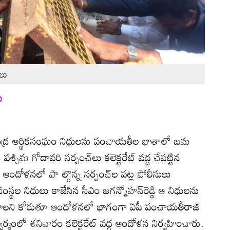
ులు
ు
ంద్ర ఆర్థికసంఘం నిధులను పంచాయతీల ఖాతాలో జమ
శ్చిమ గోదావరి సర్పంచ్‌లు కలెక్టరేట్‌ వద్ద చేపట్టిన
. ఆందోళనలో పా ల్గొన్న సర్పంచ్‌ల పట్ల పోలీసులు
 సంస్థల నిధులు కాజేసిన సీఎం జగన్మోహన్‌రెడ్డి ఆ నిధులను
ాలని కోరుతూ ఆందోళనలో భాగంగా ఏపీ పంచాయతీరాజ్‌
ర్యంలో శనివారం కలెక్టరేట్‌ వద్ద ఆందోళన నిర్వహించారు.