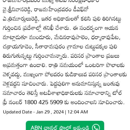
వై.శ్రీనివాసరెడ్డి, రాజమహేంద్రవరం డీఎఫ్‌వో
ఎ.త్రిమూర్తులురెడ్డి, ఇతర అధికారులతో కలిసి పులి తిరిగినట్టు
గుర్తించిన ప్రదేశాల్లో తనిఖీ చేశారు. ఈ సందర్భంగా ఆయన
మాట్లాడుతూ ముండూరు, మేదినరావుపాలెం, ధర్మారావుపేట,
చక్రాయగూడెం, సీతారామపురం గ్రామాల చుట్టుపక్కల పులి
తిరుగుతున్నట్టు గుర్తించామన్నారు. పరిసర ప్రాంతాల ప్రజలు
అప్రమత్తంగా ఉండాలి. రాత్రి సమయంలో ఒంటరిగా పొలాలకు
వెళ్ళవద్దు, ముఖ్యంగా పోలవరం కుడికాలువ పరిసర ప్రాంతాలకు
వెళ్లవద్దని సూచించారు. పెద్దపులిగా అనుమానిస్తున్న జంతువు
సమాచారం తెలిస్తే అటవీశాఖాధికారులకు సమాచారాన్ని టోల్‌
ఫ్రీ నంబర్‌ 1800 425 5909 కు అందించాలని సూచించారు.
Updated Date - Jan 29 , 2024 | 12:04 AM