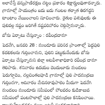
అలాచేస్తే వన్యప్రాణిరక్షణ చట్టం ప్రకారం శిక్షార్హులవుతారన్నారు.
గ్రామాల్లో సాయంత్రం ఐదు ఐదు గంటల తర్వాత తిరగద్దని
టాంటాం వేయించాలని సూచించారు. రైతుల పశువులకు ఈ
పులివల్ల నష్టం జరిగితే నష్టపరిహారం చెల్లిస్తామన్నారు.
బోను ఏర్పాటు చేస్తున్నాం : రవీంద్రదామా
పెదవేగి, జనవరి 28 : ముండూరు పరిసర ప్రాంతాల్లో పెద్దపులి
కదలికలను గుర్తించామని, పులిని పట్టుకునేందుకు బోను
ఏర్పాటు చేస్తున్నామని జిల్లా అటవీశాఖాధికారి రవీంద్ర దామా
తెలిపారు. శనివారం ఉదయం దెందులూరు మండలం
పెరుగ్గూడెం, చల్లచింతలపూడి గ్రామాల్లో పులి పాదముద్రలు
గుర్తించగా, ఆదివారం మేదినరావుపాలెం మీదుగా పెదవేగి
మండలం ముండూరు సమీపంలో పోలవరం కుడికాలువ
సమీపంలో పంటపొలాల్లో పులి పాదముద్రలు కనిపించాయి.
రాజమహేంద్రవరం ముఖ్య అటవీ సంరక్షణాధికారి