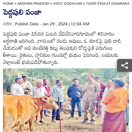
HOME
»
ANDHRA PRADESH
»
WEST GODAVARI
»
TIGER ITEM AT DWARAKA
పెద్దపులి పంజా
ABN
, Publish Date - Jan 29 , 2024 | 12:04 AM
పెద్దపులి పంజా విసిరిన ఘటన దేవినేనివారిగూడెంలో శనివారం
అర్ధరాత్రి జరిగింది. గ్రామంలో రెండు ఆవులు, ఓ దూడపై పులి దాడి
చేయడంతో అవి బెంబేలెత్తి కట్లు తెంపుకుని రోడ్డుపైకి పరుగులు
తీశాయి. రైతులు, స్థానికుల గుండెల్లో భయం పెరిగింది. బయటకు
వెళ్లాలంటే భయపడిపోతున్నారు.