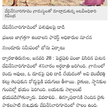
దేవినేనివారిగూడెం గ్రామస్థులతో మాట్లాడుతున్న అటవీఅధికారి
రవీంద్ర
దేవినేనివారిగూడెంలో పశువులపై దాడి
ప్రజలు జాగ్రత్తగా ఉండాలని ఫారెస్ట్‌ అధికారుల సూచన
ముండూరు సమీపంలో బోను ఏర్పాటు
ద్వారకాతిరుమల, జనవరి 28 : పెద్దపులి పంజా విసిరిన ఘటన
దేవినేనివారిగూడెంలో శనివారం అర్ధరాత్రి జరిగింది. గ్రామంలో
రెండు ఆవులు, ఓ దూడపై పులి దాడి చేయడంతో అవి బెంబేలెత్తి
కట్లు తెంపుకుని రోడ్డుపైకి పరుగులు తీశాయి. రైతులు, స్థానికుల
గుండెల్లో భయం పెరిగింది. బయటకు వెళ్లాలంటే
భయపడిపోతున్నారు. వివరాలివి.. తిమ్మాపురానికి చెందిన రైతు
పాకలపాటి మఽధుకు దేవినేనివారిగూడెంలో పొలం ఉంది.