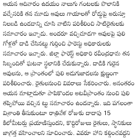
ఆయన ఆదివారం ఉదయం నాలుగు గంటలకు పొలానికి
వచ్చేసరికి తన మూడు ఆవులు గాయాలతో రోడ్డుపై అరుస్తూ
నిలబడి ఉండడాన్ని చూసి వాటిని పరిశీలించి సాటిరైతులకు
సమాచారం ఇచ్చాడు. అందరూ వచ్చిచూడగా ఆవులపై పులి
గోళ్లతో దాడి చేసినట్టు గుర్తించి ఫారెస్టు అధికారులకు
సమాచారం ఇచ్చారు. జిల్లా ఫారెస్ట్‌ అధికారి రవీంద్రధామ తన
సిబ్బందితో ఘటనా స్థలానికి చేరుకున్నారు. దాడికి గురైన
ఆవులను, ఆ ప్రాంతంలో పులి అడుగుజాడలను క్షుణ్ణంగా
పరిశీలించారు. రైతులనుంచి వివరాలు సేకరించారు. అనంతరం
ఆయన మాట్లాడుతూ పాపికొండల అటవీప్రాంతం నుంచి పులి
తప్పిపోయి వచ్చిన ట్టు సమాచారం ఉందన్నారు. ఇది పగలంతా
విశ్రాంతి తీసుకుంటూ రాత్రివేళ రోజుకు దాదాపు 15
కిలోమీటర్లు ప్రయాణిస్తుందని, కొద్దిరోజులు రైతులు, స్థానికులు
జాగ్రత్త వహించాలని సూచించారు. ఎవరూ హాని కల్గించవద్దని