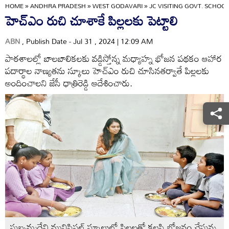
HOME
»
ANDHRA PRADESH
»
WEST GODAVARI
»
JC VISITING GOVT. SCHOO
హెచ్‌ఎం రుచి చూశాకే పిల్లలకు పెట్టాలి
ABN
, Publish Date - Jul 31 , 2024 | 12:09 AM
పాఠశాలల్లో బాలబాలికలకు వడ్డిస్తోన్న మధ్యాహ్న భోజన పథకం ఆహార
పదార్థాల నాణ్యతను స్కూలు హెచ్‌ఎం రుచి చూసినతర్వాతే పిల్లలకు
అందించాలని జేసీ ధాత్రిరెడ్డి ఆదేశించారు.
సుబ్బమ్మదేవి మునిసిపల్‌ స్కూలులో పిల్లలతో కలసి భోజనం చేస్తున్న