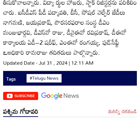
తీసుకోవాలన్నారు. విద్యా ర్థుల హాజరు, స్టాక్‌ రిజిస్టర్లను పరిశీలిం
చారు. ఐసీడీఎస్‌ పీడీ పద్మావతి, బీసీ, సోషల్‌ వెల్ఫేర్‌ జేడీలు
నాగమణి, జయప్రకాష్‌, పౌరసరఫరాల సంస్థ డీఎం
మంజుభార్గవి, డీఎస్‌వో రాజు, డీవైఈవో రవిప్రకాష్‌, డీఈవో
కార్యాలయ ఏడీ–2 షరీఫ్‌, ఎంఈవో రంగయ్య, ఫుడ్‌సేఫ్టీ
ఽఅధికారి రామరాజు తదితరులు పాల్గొన్నారు.
Updated Date - Jul 31 , 2024 | 12:11 AM
#Telugu News
Tags
SUBSCRIBE
పశ్చిమ గోదావరి
మరిన్ని చదవండి