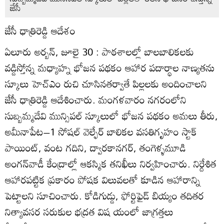
జేసీ
జేసీ ధాత్రిరెడ్డి ఆదేశం
ఏలూరు అర్బన్‌, జూలై 30 : పాఠశాలల్లో బాలబాలికలకు
వడ్డిస్తోన్న మధ్యాహ్న భోజన పథకం ఆహార పదార్థాల నాణ్యతను
స్కూలు హెచ్‌ఎం రుచి చూసినతర్వాతే పిల్లలకు అందించాలని
జేసీ ధాత్రిరెడ్డి ఆదేశించారు. మంగళవారం నగరంలోని
సుబ్బమ్మదేవి మున్సిపల్‌ స్కూలులో భోజన పథకం అమలు తీరు,
అమీనాపేట–1 సోషల్‌ వెల్ఫేర్‌ బాలికల వసతిగృహం స్టాక్‌
పాయింట్‌, వంట గదిని, ద్వారకానగర్‌, తంగెళ్ళమూడి
అంగన్‌వాడీ కేంద్రాల్లో ఆకస్మిక తనిఖీలు నిర్వహించారు. నిర్దేశిత
ఆహారపట్టిక ప్రకారం పోషక విలువలతో కూడిన ఆహారాన్ని
పెట్టాలని సూచించారు. కోడిగుడ్డు, ఫోర్టిఫైడ్‌ బియ్యం తదితర
నిత్యావసర సరుకుల భద్రత విష యంలో జాగ్రత్తలు