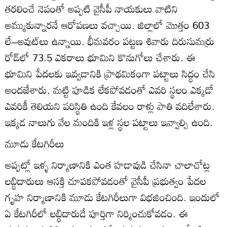
తరలించే నెపంతో అప్పటి వైసీపీ నాయకులు వాటిని
అమ్ముకున్నారనే ఆరోపణలు వచ్చాయి. జిల్లాలో మొత్తం 603
లే–అవుట్‌లు ఉన్నాయి. భీమవరం పట్టణ శివారు దిరుసుమర్రు
రోడ్‌లో 73.5 ఎకరాలు భూమిని కొనుగోలు చేశారు. ఈ
భూమిని పేదలకు ఇవ్వడానికి ప్రాథమికంగా పట్టాలు సిద్ధం చేసి
అందజేశారు. మట్టి పూడిక లేకపోవడంతో ఎవరి స్థలం ఎక్కడో
ఎవరికీ తెలియని పరిస్థితి ఉంది కేవలం రాళ్లు పాతి వదిలేశారు.
ఇక్కడ నాలుగు వేల మందికి ఇళ్ల స్థల పట్టాలు ఇవ్వాల్సి ఉంది.
మూడు కేటగిరీలు
అప్పట్లో ఇళ్ళ నిర్మాణానికి ఎంత హడావుడి చేసినా చాలాచోట్ల
లబ్ధిదారులు ఆసక్తి చూపకపోవడంతో వైసీపీ ప్రభుత్వం పేదల
గృహ నిర్మాణానికి మూడు కేటగిరీలుగా విభజించింది. ఇందులో
ఏ కేటగిరీలో లబ్ధిదారుడే పూర్తిగా నిర్మించుకోవడం. ఈ