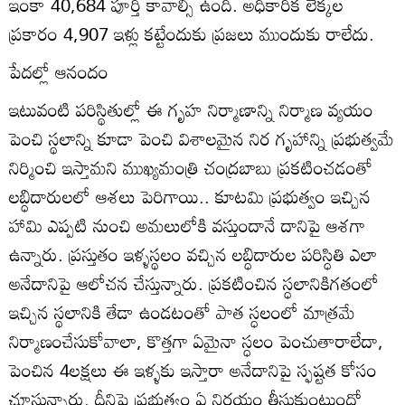
ఇంకా 40,684 పూర్తి కావాల్సి ఉంది. అధికారిక లెక్కల
ప్రకారం 4,907 ఇళ్లు కట్టేందుకు ప్రజలు ముందుకు రాలేదు.
పేదల్లో ఆనందం
ఇటువంటి పరిస్థితుల్లో ఈ గృహ నిర్మాణాన్ని నిర్మాణ వ్యయం
పెంచి స్థలాన్ని కూడా పెంచి విశాలమైన నిర గృహాన్ని ప్రభుత్వమే
నిర్మించి ఇస్తామని ముఖ్యమంత్రి చంద్రబాబు ప్రకటించడంతో
లబ్ధిదారులలో ఆశలు పెరిగాయి.. కూటమి ప్రభుత్వం ఇచ్చిన
హామి ఎప్పటి నుంచి అమలులోకి వస్తుందానే దానిపై ఆశగా
ఉన్నారు. ప్రస్తుతం ఇళ్ళస్థలం వచ్చిన లబ్ధిదారుల పరిస్ధితి ఎలా
అనేదానిపై ఆలోచన చేస్తున్నారు. ప్రకటించిన స్ధలానికిగతంలో
ఇచ్చిన స్థలానికి తేడా ఉండటంతో పాత స్ధలంలో మాత్రమే
నిర్మాణంచేసుకోవాలా, కొత్తగా ఏమైనా స్ధలం పెంచుతారాలేదా,
పెంచిన 4లక్షలు ఈ ఇళ్ళకు ఇస్తారా అనేదానిపై స్ఫష్టత కోసం
చూస్తున్నారు. దీనిపై ప్రభుత్వం ఏ నిర్ణయం తీసుకుంటుందో