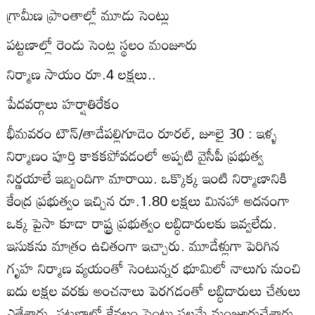
గ్రామీణ ప్రాంతాల్లో మూడు సెంట్లు
పట్టణాల్లో రెండు సెంట్ల స్థలం మంజూరు
నిర్మాణ సాయం రూ.4 లక్షలు..
పేదవర్గాలు హర్షాతిరేకం
భీమవరం టౌన్‌/తాడేపల్లిగూడెం రూరల్‌, జూలై 30 : ఇళ్ళ
నిర్మాణం పూర్తి కాకకపోవడంలో అప్పటి వైసీపీ ప్రభుత్వ
నిర్ణయాలే ఇబ్బందిగా మారాయి. ఒక్కొక్క ఇంటి నిర్మాణానికి
కేంద్ర ప్రభుత్వం ఇచ్చిన రూ.1.80 లక్షలు మినహా అదనంగా
ఒక్క పైసా కూడా రాష్ట్ర ప్రభుత్వం లబ్ధిదారులకు ఇవ్వలేదు.
ఇసుకను మాత్రం ఉచితంగా ఇచ్చారు. మూడేళ్లుగా పెరిగిన
గృహ నిర్మాణ వ్యయంతో సెంటున్నర భూమిలో నాలుగు నుంచి
ఐదు లక్షల వరకు అంచనాలు పెరగడంతో లబ్ధిదారులు చేతులు
ఎత్తేశారు. పట్టణాల్లో కేవలం సెంటు స్థలమే మంజూరుచేశారు.