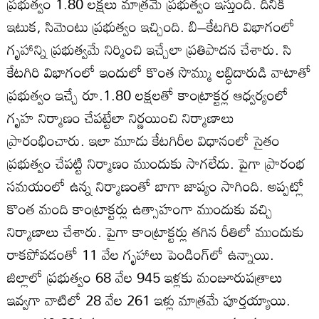
ప్రభుత్వం 1.80 లక్షలు మాత్రమే ప్రభుత్వం ఇస్తుంది. దీనికి
ఇటుక, సిమెంటు ప్రభుత్వం ఇచ్చింది. బి–కేటగిరి విభాగంలో
గృహాన్ని ప్రభుత్వమే నిర్మించి ఇచ్చేలా ప్రతిపాదన చేశారు. సి
కేటగిరి విభాగంలో ఇందులో కొంత సొమ్ము లబ్ధిదారుడి వాటాతో
ప్రభుత్వం ఇచ్చే రూ.1.80 లక్షలతో కాంట్రాక్టర్ల ఆధ్వర్యంలో
గృహ నిర్మాణం చేపట్టేలా నిర్ణయించి నిర్మాణాలు
ప్రారంభించారు. ఇలా మూడు కేటగిరీల విధానంలో సైతం
ప్రభుత్వం చేపట్టి నిర్మాణం ముందుకు సాగలేదు. పైగా ప్రారంభ
సమయంలో ఉన్న నిర్మాణంతో బాగా జాప్యం సాగింది. అప్పట్లో
కొంత మంది కాంట్రాక్టర్లు ఉత్సాహంగా ముందుకు వచ్చి
నిర్మాణాలు చేశారు. పైగా కాంట్రాక్టర్లు తగిన రీతిలో ముందుకు
రాకపోవడంతో 11 వేల గృహాలు పెండింగ్‌లో ఉన్నాయి.
జిల్లాలో ప్రభుత్వం 68 వేల 945 ఇళ్లకు మంజూరుపత్రాలు
ఇవ్వగా వాటిలో 28 వేల 261 ఇళ్లు మాత్రమే పూర్తయ్యాయి.