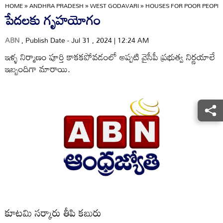
HOME
»
ANDHRA PRADESH
»
WEST GODAVARI
»
HOUSES FOR POOR PEOPL
పేదలకు గృహయోగం
ABN
, Publish Date - Jul 31 , 2024 | 12:24 AM
ఇళ్ళ నిర్మాణం పూర్తి కాకకపోవడంలో అప్పటి వైసీపీ ప్రభుత్వ నిర్ణయాలే
ఇబ్బందిగా మారాయి.
కూటమి సర్కారు తీపి కబురు