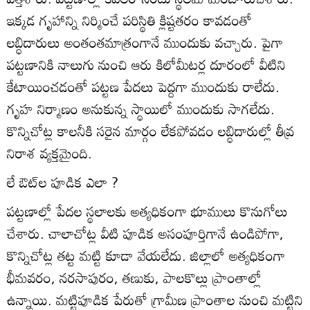
ఇక్కడ గృహాన్ని నిర్మించే పరిస్థితి క్లిష్టతరం కావడంతో
లబ్ధిదారులు అంతంతమాత్రంగానే ముందుకు వచ్చారు. పైగా
పట్టణానికి నాలుగు నుంచి ఆరు కిలోమీటర్ల దూరంలో వీటిని
కేటాయించడంతో పట్టణ పేదలు పెద్దగా ముందుకు రాలేదు.
గృహ నిర్మాణం అనుకున్న స్థాయిలో ముందుకు సాగలేదు.
కొన్నిచోట్ల కాలనీకి సరైన మార్గం లేకపోవడం లబ్ధిదారుల్లో తీవ్ర
నిరాశ వ్యక్తమైంది.
లే ఔట్‌ల పూడిక ఎలా ?
పట్టణాల్లో పేదల స్థలాలకు అత్యధికంగా భూములు కొనుగోలు
చేశారు. చాలాచోట్ల వీటి పూడిక అసంపూర్తిగానే ఉండిపోగా,
కొన్నిచోట్ల తట్ట మట్టి కూడా వేయలేదు. జిల్లాలో అత్యధికంగా
భీమవరం, నరసాపురం, తణుకు, పాలకొల్లు ప్రాంతాల్లో
ఉన్నాయి. మట్టిపూడిక పేరుతో గ్రామీణ ప్రాంతాల నుంచి మట్టిని