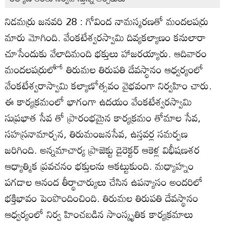
నిడమర్రు జనవరి 28 : గోవింద నామస్మరణతో మందలపర్రు
మారు మోగింది. వేంకటేశ్వరస్వామి దివ్యకల్యాణం కనులారా
చూసేందుకు వేలాదిమంది భక్తులు హాజరయ్యారు. ఆదివారం
మందలపర్రులోో తిరుమల తిరుపతి దేవస్థానం ఆధ్వర్యంలో
వేంకటేశ్వరాస్వామి కల్యాణోత్సవం వైభవంగా నిర్వహిం చారు.
ఈ కార్యక్రమంలో భాగంగా ఉదయం వేంకటేశ్వరస్వామి
సుప్రభాత సేవ తో ప్రారంభమైన కార్యక్రమం తోమాల సేవ,
సహస్రనామార్చన, తిరుమంజనసేవ, ఉస్తవర్ల సమర్పణ
జరిగింది. అన్నమాచార్య ప్రాజెక్టు డైరెక్టర్‌ ఆకెళ్ల విభీషణశర
ఆధ్యాత్మిక ప్రవచనం భక్తులను ఆకట్టుకుంది. మధ్యాహ్నం
పగడాల ఆనంద తీర్థాచార్యులు చేసిన ఉపన్యాసం అందరిలో
భక్తిభావం పెంపొందించింది. తిరుమల తిరుపతి దేవస్థానం
ఆధ్వర్యంలో నిర్వ హించబడిన సాంస్కృతిక కార్యక్రమాలు