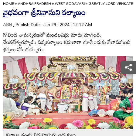
HOME
»
ANDHRA PRADESH
»
WEST GODAVARI
»
GREATLY LORD VENKATE
వైభవంగా శ్రీనివాసుని కల్యాణం
ABN
, Publish Date - Jan 29 , 2024 | 12:12 AM
గోవింద నామస్మరణతో మందలపర్రు మారు మోగింది.
వేంకటేశ్వరస్వామి దివ్యకల్యాణం కనులారా చూసేందుకు వేలాదిమంది
భక్తులు హాజరయ్యారు.
కల్యాణ తంతు నిర్వహిస్తున్న అర్చకులు