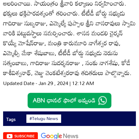
అలరించాయి. సాయంత్రం శ్రీవారి కల్యాణం నిర్వహించారు.
భక్తులు భక్తిపారవశ్యంతో తరించారు. టీటీడీ బోర్డు సభ్యుడు
గాదిరాజు సుబ్బరాజు, ఎమ్మెల్యే పుప్పాల శ్రీని వాసరావులు స్వామి
వారికి పట్టువస్త్రాలు సమర్పించారు. శాసన మండలి చైర్మన్‌
కొయ్యే మోషేన్‌రాజు, మంత్రి కారుమూరి నాగేశ్వర రావు,
ఎమ్మెల్సీ మేకా శేషుబాబు, టీటీడీ బోర్డు సభ్యుడు నెరుసు
సత్యంబాబు, గాదిరాజు సుదర్శనరాజు , సంకు నాగశేషు, కోడే
కాశీవిశ్వనాథ్‌, వెజ్జు వెంకటేశ్వరరావు తదితరులు పాల్గొన్నారు.
Updated Date - Jan 29 , 2024 | 12:12 AM
#Telugu News
Tags
SUBSCRIBE