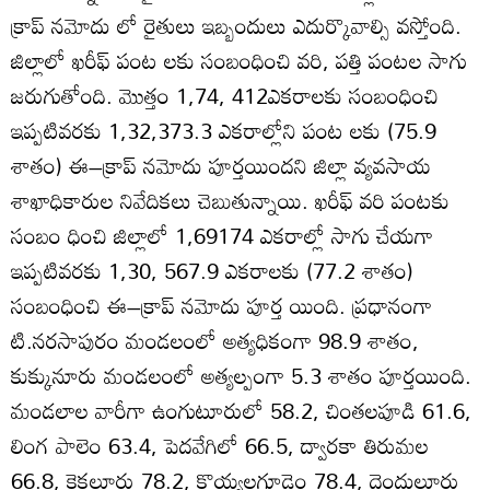
క్రాప్‌ నమోదు లో రైతులు ఇబ్బందులు ఎదుర్కొవాల్సి వస్తోంది.
జిల్లాలో ఖరీఫ్‌ పంట లకు సంబంధించి వరి, పత్తి పంటల సాగు
జరుగుతోంది. మొత్తం 1,74, 412ఎకరాలకు సంబంధించి
ఇప్పటివరకు 1,32,373.3 ఎకరాల్లోని పంట లకు (75.9
శాతం) ఈ–క్రాప్‌ నమోదు పూర్తయిందని జిల్లా వ్యవసాయ
శాఖాధికారుల నివేదికలు చెబుతున్నాయి. ఖరీఫ్‌ వరి పంటకు
సంబం ధించి జిల్లాలో 1,69174 ఎకరాల్లో సాగు చేయగా
ఇప్పటివరకు 1,30, 567.9 ఎకరాలకు (77.2 శాతం)
సంబంధించి ఈ–క్రాప్‌ నమోదు పూర్త యింది. ప్రధానంగా
టి.నరసాపురం మండలంలో అత్యధికంగా 98.9 శాతం,
కుక్కునూరు మండలంలో అత్యల్పంగా 5.3 శాతం పూర్తయింది.
మండలాల వారీగా ఉంగుటూరులో 58.2, చింతలపూడి 61.6,
లింగ పాలెం 63.4, పెదవేగిలో 66.5, ద్వారకా తిరుమల
66.8, కైకలూరు 78.2, కొయ్యలగూడెం 78.4, దెందులూరు