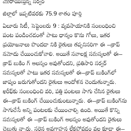
మొరాయిస్తున్న సర్వర్‌
జిల్లాలో ఇప్పటివరకు 75.9 శాతం పూర్తి
ఏలూరు సిటీ, సెప్టెంబరు 9 : వ్యవసాయానికి సంబంధించి
పంట పండించడంతో పాటు ధాన్యం కొను గోలు, ఇతర
ప్రయోజనాలు పొందడా నికి రైతులు తప్పనిసరిగా ఈ –క్రాప్‌
నమోదు చేయించుకోవాలి. అయితే సవాలక్ష సమస్యలతో ఈ–
క్రాప్‌ బుకిం గ్‌ ఆలస్యం అవుతోందని, ప్రతిసారి సర్వర్‌
సమస్యలతో పాటు ఇతర సమస్యలతో ఈ–క్రాప్‌ బుకింగ్‌లో
జాప్యం జరుగుతోందని రైతులు ఆందోళన చెందుతున్నారు.
ఖరీఫ్‌కు సంబంధించి వరి, పత్తి పంటలు సాగు చేసిన రైతులు
ఈ–క్రాప్‌ బుకింగ్‌ చేయించుకుంటున్నారు. ఈ–క్రాప్‌ బుకింగ్‌ను
సాగుచేసే అన్ని పంటలకు చేయించాల్సి ఉంది. అయితే కొన్ని
సమస్యలతో ఈ –క్రాప్‌ బుకింగ్‌ ఆలస్యం అవుతోందని రైతులు
చెబుతు న్నారు. సరైన అవగాహన లేకపోవడం వల్ల కూడా ఈ–