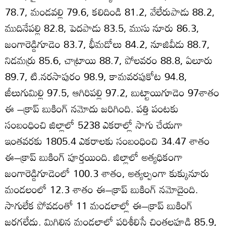
78.7, మండవల్లి 79.6, కలిదిండి 81.2, వేలేరుపాడు 88.2,
ముదినేపల్లి 82.8, పెదపాడు 83.5, ముసు నూరు 86.3,
జంగారెడ్డిగూడెం 83.7, భీమడోలు 84.2, నూజివీడు 88.7,
నిడమర్రు 85.6, చాట్రాయి 88.7, పోలవరం 88.8, ఏలూరు
89.7, టి.నరసాపురం 98.9, కామవరపుకోట 94.8,
జీలుగుమిల్లి 97.5, ఆగిరిపల్లి 97.2, బుట్టాయిగూడెం 97శాతం
ఈ –క్రాప్‌ బుకింగ్‌ నమోదు జరిగింది. పత్తి పంటకు
సంబంధించి జిల్లాలో 5238 ఎకరాల్లో సాగు చేయగా
ఇంతవరకు 1805.4 ఎకరాలకు సంబంధించి 34.47 శాతం
ఈ–క్రాప్‌ బుకింగ్‌ పూర్తయింది. జిల్లాలో అత్యధికంగా
జంగారెడ్డిగూడెంలో 100.3 శాతం, అత్యల్పంగా కుక్కునూరు
మండలంలో 12.3 శాతం ఈ–క్రాప్‌ బుకింగ్‌ నమోదైంది.
సాగులేక పోవడంతో 11 మండలాల్లో ఈ–క్రాప్‌ బుకింగ్‌
జరగలేదు. మిగిలిన మండలాల్లో పరిశీలిస్తే చింతలపూడి 85.9,