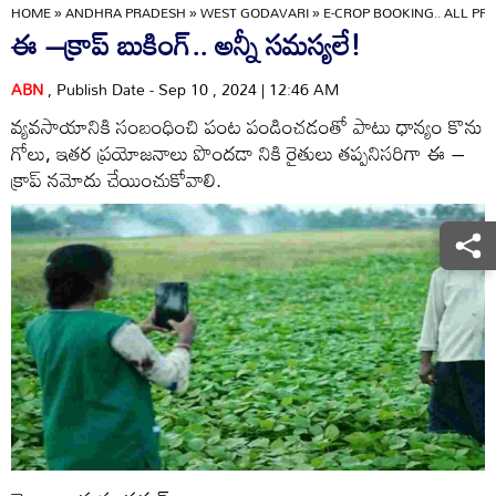
HOME
»
ANDHRA PRADESH
»
WEST GODAVARI
»
E-CROP BOOKING.. ALL P
ఈ –క్రాప్‌ బుకింగ్‌.. అన్నీ సమస్యలే!
ABN
, Publish Date - Sep 10 , 2024 | 12:46 AM
వ్యవసాయానికి సంబంధించి పంట పండించడంతో పాటు ధాన్యం కొను
గోలు, ఇతర ప్రయోజనాలు పొందడా నికి రైతులు తప్పనిసరిగా ఈ –
క్రాప్‌ నమోదు చేయించుకోవాలి.