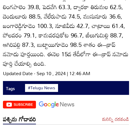
లింగపాలెం 39.8, పెదవేగి 63.3, ద్వారకా తిరుమల 62.5,
దెందులూరు 88.5, వేలేరుపాడు 74.5, ముసునూరు 36.6,
జంగారెడ్డిగూడెం 100.3, నూజివీడు 42.7, చాట్రాయి 61.4,
పోలవరం 79.1, కామవరపుకోట 96.7, జీలుగుమిల్లి 88.7,
ఆగిరిపల్లి 87.3, బుట్టాయిగూడెం 98.5 శాతం ఈ–క్రాప్‌
నమోదు పూర్తయింది. ఈనెల 15వ తేదీలోగా ఈ–క్రాప్‌ నమోదు
పూర్తి చేయాల్సి ఉంది.
Updated Date - Sep 10 , 2024 | 12:46 AM
#Telugu News
Tags
SUBSCRIBE
పశ్చిమ గోదావరి
మరిన్ని చదవండి