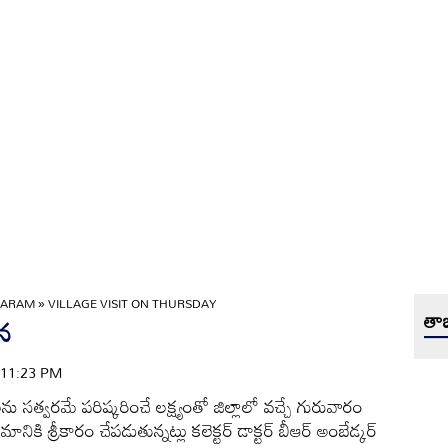
GARAM
»
VILLAGE VISIT ON THURSDAY
తాజ
శన
| 11:23 PM
లను సత్వరమే పరిష్కరించే లక్ష్యంతో జిల్లాలో వచ్చే గురువారం
నికి శ్రీకారం చేపడుతున్నట్లు కలెక్టర్‌ డాక్టర్‌ బీఆర్‌ అంబేడ్కర్‌