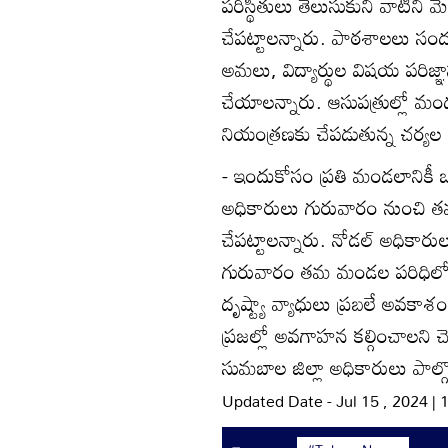
పరిస్థితులు తెలుసుకుని వాటిని
చేపట్టాలన్నారు. పాఠశాలలు సం
అమలు, విద్యార్థుల విషయ పరిజ్ఞ
చేయాలన్నారు. ఆసుపత్రుల్లో మం
నియంత్రణకు చేపడుతున్న చర్యల 
- ఇందుకోసం ప్రతి మండలానికీ ఒ
అధికారులు గురువారం నుంచి తమ
చేపట్టాలన్నారు. నోడల్‌ అధికా
గురువారం తమ మండల పరిధిలోని 
దృష్ట్యా వ్యాధులు ప్రబలే అవకాశ
ప్రజల్లో అవగాహన కల్గించాలని చెప్
సుమబాల జిల్లా అధికారులు పాల్గొ
Updated Date - Jul 15 , 2024 |