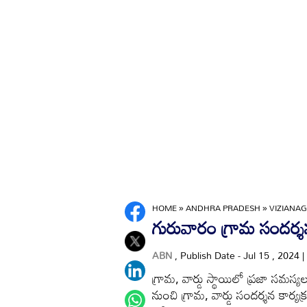
HOME
»
ANDHRA PRADESH
»
VIZIANA
గురువారం గ్రామ సందర్
ABN
, Publish Date - Jul 15 , 2024 
గ్రామ, వార్డు స్థాయిలో ప్రజా సమస్య
నుంచి గ్రామ, వార్డు సందర్శన కార్యక్రమా