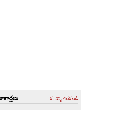
ావార్తలు
మరిన్ని చదవండి