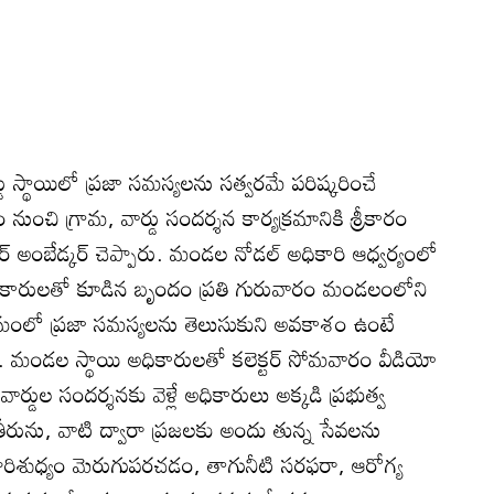
ర్డు స్థాయిలో ప్రజా సమస్యలను సత్వరమే పరిష్కరించే
ం నుంచి గ్రామ, వార్డు సందర్శన కార్యక్రమానికి శ్రీకారం
 బీఆర్‌ అంబేడ్కర్‌ చెప్పారు. మండల నోడల్‌ అధికారి ఆధ్వర్యంలో
అధికారులతో కూడిన బృందం ప్రతి గురువారం మండలంలోని
్రామంలో ప్రజా సమస్యలను తెలుసుకుని అవకాశం ఉంటే
రు. మండల స్థాయి అధికారులతో కలెక్టర్‌ సోమవారం వీడియో
, వార్డుల సందర్శనకు వెళ్లే అధికారులు అక్కడి ప్రభుత్వ
తీరును, వాటి ద్వారా ప్రజలకు అందు తున్న సేవలను
పారిశుధ్యం మెరుగుపరచడం, తాగునీటి సరఫరా, ఆరోగ్య