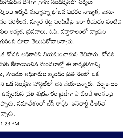
 మెరుగుపరిచే దిశగా గ్రామ సందర్శనలో చర్యలు
దర్శించి అక్కడి మధ్యాహ్న భోజన పథకం నాణ్యత, మెనూ
ానం పరిశీలన, స్కూల్‌ కిట్ల పంపిణీపై ఆరా తీయడం వంటివి
దుల లభ్యత, ప్రసవాలు, ఓపి, వర్షాకాలంలో వ్యాధుల
గురించి కూడా తెలుసుకోవాలన్నారు.
క నోడల్‌ అధికారిని నియమించామని తెలిపారు. నోడల్‌
కు కేటాయించిన మండలాల్లో ఈ కార్యక్రమాన్ని
రులు, మండల అధికారుల బృందం ప్రతి నెలలో ఒక
ఒక సంక్షేమ హాస్టల్‌లో బస చేయాలన్నారు. వర్షాకాలం
ం ఉన్నందున ప్రతి శుక్రవారం డ్రైడేగా పాటించే అంశంపై
పారు. సమావేశంలో జేసీ కార్తీక్‌; ఇన్‌చార్జీ డీఆర్‌వో
న్నారు.
 11:23 PM