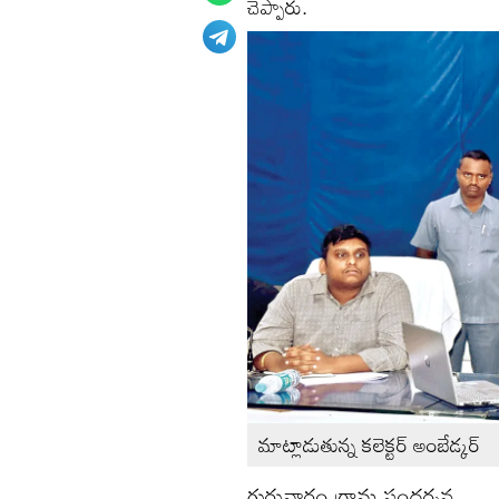
చెప్పారు.
మాట్లాడుతున్న కలెక్టర్‌ అంబేడ్కర్‌
గురువారం గ్రామ సందర్శన