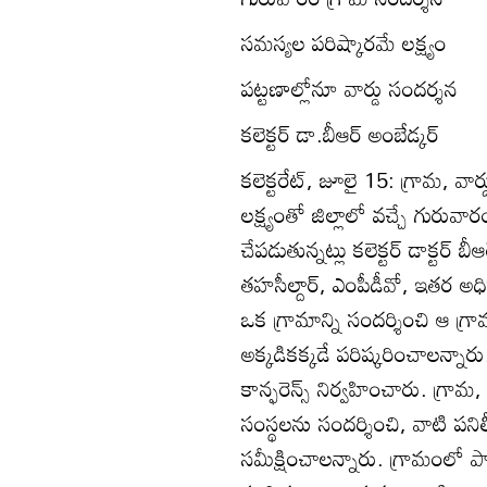
సమస్యల పరిష్కారమే లక్ష్యం
పట్టణాల్లోనూ వార్డు సందర్శన
కలెక్టర్‌ డా.బీఆర్‌ అంబేడ్కర్‌
కలెక్టరేట్‌, జూలై 15: గ్రామ, వా
లక్ష్యంతో జిల్లాలో వచ్చే గురువార
చేపడుతున్నట్లు కలెక్టర్‌ డాక్టర్‌
తహసీల్దార్‌, ఎంపీడీవో, ఇతర 
ఒక గ్రామాన్ని సందర్శించి ఆ గ
అక్కడికక్కడే పరిష్కరించాలన్నా
కాన్ఫరెన్స్‌ నిర్వహించారు. గ్రామ
సంస్థలను సందర్శించి, వాటి పని
సమీక్షించాలన్నారు. గ్రామంలో 