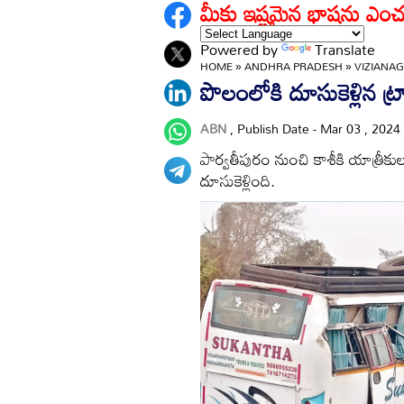
మీకు ఇష్టమైన భాషను ఎంచ
Powered by
Translate
HOME
»
ANDHRA PRADESH
»
VIZIANA
పొలంలోకి దూసుకెళ్లిన ట్రా
ABN
, Publish Date - Mar 03 , 2024
పార్వతీపురం నుంచి కాశీకి యాత్రీకు
దూసుకెళ్లింది.