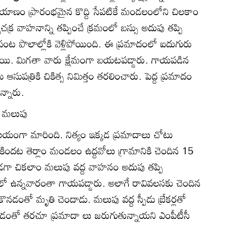
 ప్రయాణం ప్రారంభమైన కొద్ది సేపటికే మండలంలోని చిలకాం
ిచక్ర వాహనాన్ని తప్పించే క్రమంలో బస్సు అదుపు తప్పి
ొని పంట పొలాల్లోకి వెళ్లిపోయింది. ఈ ప్రమాదంలో ఐదుగురు
యాయి. మిగతా వారు క్షేమంగా బయటపడ్డారు. గాయపడిన
ు ఆసుపత్రికి చికిత్స నిమిత్తం తరలించారు. పెద్ద ప్రమాదం
న్నారు.
ం మలుపు
యంగా మారింది. నిత్యం ఇక్కడ ప్రమాదాలు చోటు
 కిందట తెర్లాం మండలం ఉద్దవోలు గ్రామానికి చెందిన 15
ుండగా చికలాం మలుపు వద్ద వాహనం అదుపు తప్పి
ో ఉన్నవారంతా గాయపడ్డారు. అలాగే రావివలసకు చెందిన
ీకొనడంతో మృతి చెందాడు. మలుపు వద్ద స్పీడు బ్రేకర్లతో
ోవడంతో తరచూ ప్రమాదా లు జరుగుతున్నాయని ఎంపీటీసీ