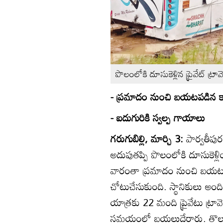
పొలంలోకి దూసుకెళ్లిన ప్రైవేట్‌ ట్రావె
- ప్రమాదం నుంచి బయటపడిన కా
- ఐదుగురికి స్వల్ప గాయాలు
గరుగుబిల్లి, మార్చి 3:
పార్వతీపు
అదుపుతప్పి పొలంలోకి దూసుకెళ్
వారంతా ప్రమాదం నుంచి బయట
చోటుచేసుకుంది. స్థానికులు అంది
యాత్రకు 22 మంది ప్రైవేటు ట్ర
సమయంలో బయలుదేరారు. తొలుత శ్రీక