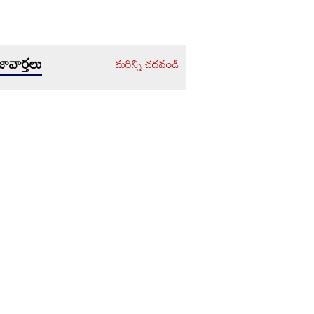
ావార్తలు
మరిన్ని చదవండి