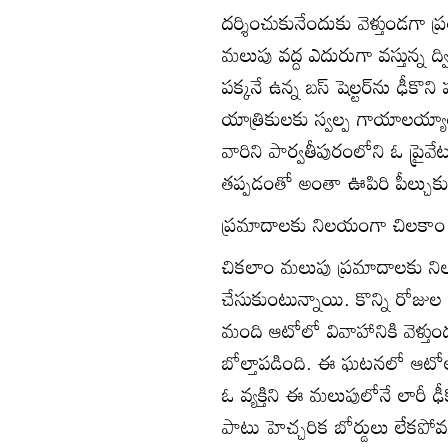
దర్శించుకునేందుకు వెళ్తుండగా
మలుపు వద్ద ఎదురుగా వస్తున్న ద్వ
పక్కనే ఉన్న బస్‌ షెల్టర్‌ను ఢీక
యాత్రికులకు స్వల్ప గాయాలయ్
వారిని పార్వతీపురంలోని ఓ ప్రైవేట
తప్పడంతో అంతా ఊపిరి పీల్చుకు
ప్రమాదాలకు నిలయంగా చిలకా
చికలాం మలుపు ప్రమాదాలకు నిల
చేసుకుంటున్నాయి. కొన్ని రోజుల
మంది ఆటోలో వివాహానికి వెళ్త
బోల్తాపడింది. ఈ ఘటనలో ఆటోల
ఓ వ్యక్తిని ఈ మలుపులోనే లారీ ఢ
పాటు హెచ్చరిక బోర్డులు లేకప