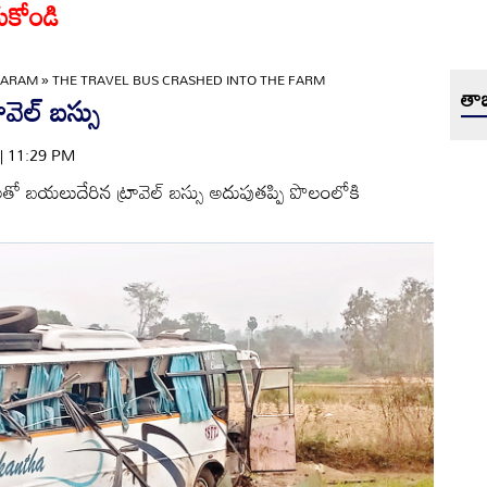
ుకోండి
GARAM
»
THE TRAVEL BUS CRASHED INTO THE FARM
తాజ
వెల్‌ బస్సు
 | 11:29 PM
లతో బయలుదేరిన ట్రావెల్‌ బస్సు అదుపుతప్పి పొలంలోకి