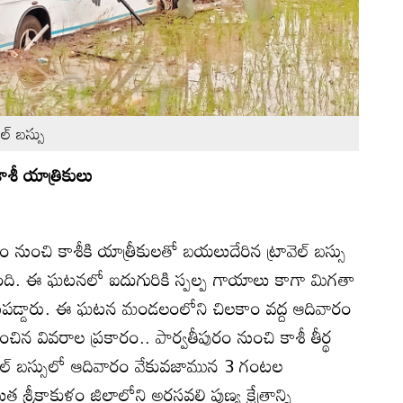
ల్‌ బస్సు
శీ యాత్రికులు
రం నుంచి కాశీకి యాత్రీకులతో బయలుదేరిన ట్రావెల్‌ బస్సు
లింది. ఈ ఘటనలో ఐదుగురికి స్పల్ప గాయాలు కాగా మిగతా
పడ్డారు. ఈ ఘటన మండలంలోని చిలకాం వద్ద ఆదివారం
ంచిన వివరాల ప్రకారం.. పార్వతీపురం నుంచి కాశీ తీర్థ
ావెల్‌ బస్సులో ఆదివారం వేకువజామున 3 గంటల
ాకుళం జిల్లాలోని అరసవల్లి పుణ్య క్షేత్రాన్ని