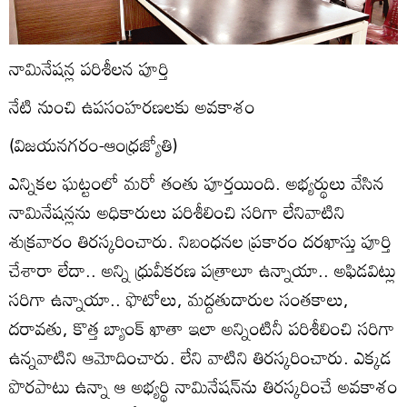
నామినేషన్ల పరిశీలన పూర్తి
నేటి నుంచి ఉపసంహరణలకు అవకాశం
(విజయనగరం-ఆంధ్రజ్యోతి)
ఎన్నికల ఘట్టంలో మరో తంతు పూర్తయింది. అభ్యర్థులు వేసిన
నామినేషన్లను అధికారులు పరిశీలించి సరిగా లేనివాటిని
శుక్రవారం తిరస్కరించారు. నిబంధనల ప్రకారం దరఖాస్తు పూర్తి
చేశారా లేదా.. అన్ని ధ్రువీకరణ పత్రాలూ ఉన్నాయా.. అఫిడవిట్లు
సరిగా ఉన్నాయా.. ఫొటోలు, మద్దతుదారుల సంతకాలు,
దరావతు, కొత్త బ్యాంక్‌ ఖాతా ఇలా అన్నింటినీ పరిశీలించి సరిగా
ఉన్నవాటిని ఆమోదించారు. లేని వాటిని తిరస్కరించారు. ఎక్కడ
పొరపాటు ఉన్నా ఆ అభ్యర్థి నామినేషన్‌ను తిరస్కరించే అవకాశం