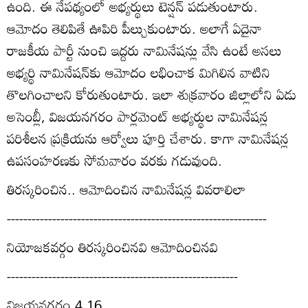
ఉంది. ఈ నేపథ్యంలో అభ్యర్థులు టెన్షన్‌ పడుతుంటారు.
ఆమోదం తెలిపితే ఊపిరి పీల్చుకుంటారు. అలాగే ఏదైనా
రాజకీయ పార్టీ నుంచి ఇద్దరు నామినేషన్లు వేసి ఉంటే అసలు
అభ్యర్థి నామినేషన్‌కు ఆమోదం లభించాక మిగిలిన వాటిని
తొలగించాలని కోరుతుంటారు. ఇలా శుక్రవారం జిల్లాలోని ఏడు
అసెంబ్లీ, విజయనగరం పార్లమెంట్‌ అభ్యర్థుల నామినేషన్ల
పరిశీలన ప్రక్రియను ఆర్వోలు పూర్తి చేశారు. కాగా నామినేషన్ల
ఉపసంహరణకు సోమవారం వరకు గడువుంది.
తిరస్కరించిన.. ఆమోదించిన నామినేషన్ల వివరాలిలా
---------------------------------------------------------------
నియోజకవర్గం తిరస్కరించినవి ఆమోదించినవి
--------------------------------------------------------
విజయనగరం 4 16