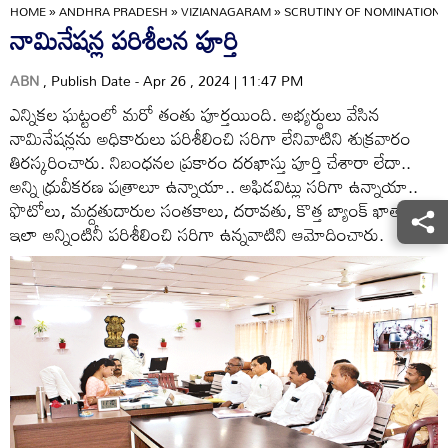
HOME
»
ANDHRA PRADESH
»
VIZIANAGARAM
»
SCRUTINY OF NOMINATIONS
నామినేషన్ల పరిశీలన పూర్తి
ABN
, Publish Date - Apr 26 , 2024 | 11:47 PM
ఎన్నికల ఘట్టంలో మరో తంతు పూర్తయింది. అభ్యర్థులు వేసిన
నామినేషన్లను అధికారులు పరిశీలించి సరిగా లేనివాటిని శుక్రవారం
తిరస్కరించారు. నిబంధనల ప్రకారం దరఖాస్తు పూర్తి చేశారా లేదా..
అన్ని ధ్రువీకరణ పత్రాలూ ఉన్నాయా.. అఫిడవిట్లు సరిగా ఉన్నాయా..
ఫొటోలు, మద్దతుదారుల సంతకాలు, దరావతు, కొత్త బ్యాంక్‌ ఖాతా
ఇలా అన్నింటినీ పరిశీలించి సరిగా ఉన్నవాటిని ఆమోదించారు.