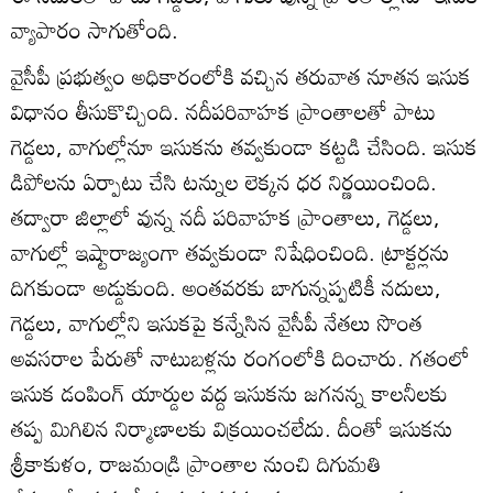
వ్యాపారం సాగుతోంది.
వైసీపీ ప్రభుత్వం అధికారంలోకి వచ్చిన తరువాత నూతన ఇసుక
విధానం తీసుకొచ్చింది. నదీపరివాహక ప్రాంతాలతో పాటు
గెడ్డలు, వాగుల్లోనూ ఇసుకను తవ్వకుండా కట్టడి చేసింది. ఇసుక
డిపోలను ఏర్పాటు చేసి టన్నుల లెక్కన ధర నిర్ణయించింది.
తద్వారా జిల్లాలో వున్న నదీ పరివాహక ప్రాంతాలు, గెడ్డలు,
వాగుల్లో ఇష్టారాజ్యంగా తవ్వకుండా నిషేధించింది. ట్రాక్టర్లను
దిగకుండా అడ్డుకుంది. అంతవరకు బాగున్నప్పటికీ నదులు,
గెడ్డలు, వాగుల్లోని ఇసుకపై కన్నేసిన వైసీపీ నేతలు సొంత
అవసరాల పేరుతో నాటుబళ్లను రంగంలోకి దించారు. గతంలో
ఇసుక డంపింగ్‌ యార్డుల వద్ద ఇసుకను జగనన్న కాలనీలకు
తప్ప మిగిలిన నిర్మాణాలకు విక్రయించలేదు. దీంతో ఇసుకను
శ్రీకాకుళం, రాజమండ్రి ప్రాంతాల నుంచి దిగుమతి