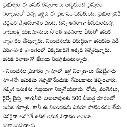
ప్రభుత్వం ఈ ఇసుక తవ్వకాలను అడ్డుకుంటే ప్రస్తుతం
నిర్మాణంలో వున్న ఇళ్లపై ఈ ప్రభావం పడుతుంది. ప్రభుత్వానికి
చెడ్డపేరొచ్చేఅవకాశం వుంది. దీన్ని అసరాగా తీసుకుంటున్న
నాటుబళ్ల యజమానులు సొంత అవసరాల పేరుతో ఇసుక
వ్యాపారం చేస్తున్నారు. నిబంధనలకు విరుద్ధంగా ఇసుకను నదీ
పరివాహక ప్రాంతంలో ఎక్కడబడితే అక్కడ తవ్వేస్తున్నారు.
ఇసుక రవాణాతో జేబులు నింపుకుంటున్నారు.
- నిబంధనల ప్రకారం గ్రామాల్లో ఇళ్ల నిర్మాణాలు చేపట్టేవారు
మాత్రమే ఇసుకను తవ్వుకొనేందుకు వేసులబాటు కల్పించారు.
తవ్విన ఇసుకను గుట్టలుగా నిల్వచేయరాదు. రోడ్లు, వంతెనలు,
రైల్వే లైన్లు, తాగునీటి ఊటబావులకు 500 మీటర్ల దూరంలో
ఇసుక తవ్వాలి. కానీ ఈ నిబంధనను ఎవరూ పాటించడం లేదు.
ఎవరైనా అడిగితే ఉచిత ఇసుక విధానం అంటూ
బుకాయిస్తున్నారు.