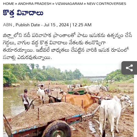
HOME
»
ANDHRA PRADESH
»
VIZIANAGARAM
»
NEW CONTROVERSIES
కొత్త వివాదాలు
ABN
, Publish Date - Jul 15 , 2024 | 12:25 AM
జిల్ల్లాలోని నదీ పరివాహక ప్రాంతాలతో పాటు ఇసుకను ఉత్పన్నం చేసే
గెడ్డలు, వాగుల వద్ద కొత్త వివాదాలు నేతలకు తలనొప్పిగా
తయారయ్యాయి. ఇటీవలే బాధ్యతలు చేపట్టిన వారికి ఇసుక రూపంలో
సవాళ్లు ఎదురవుతున్నాయి.