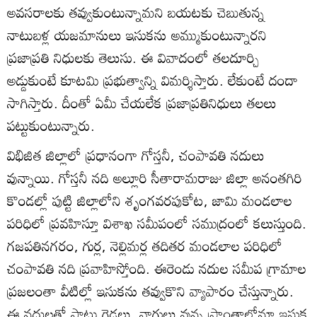
అవసరాలకు తవ్వుకుంటున్నామని బయటకు చెబుతున్న
నాటుబళ్ల యజమానులు ఇసుకను అమ్ముకుంటున్నారని
ప్రజాప్రతి నిధులకు తెలుసు. ఈ వివాదంలో తలదూర్చి
అడ్డుకుంటే కూటమి ప్రభుత్వాన్ని విమర్శిస్తారు. లేకుంటే దందా
సాగిస్తారు. దీంతో ఏమీ చేయలేక ప్రజాప్రతినిధులు తలలు
పట్టుకుంటున్నారు.
విభిజిత జిల్లాలో ప్రధానంగా గోస్తనీ, చంపావతి నదులు
వున్నాయి. గోస్తనీ నది అల్లూరి సీతారామరాజు జిల్లా అనంతగిరి
కొండల్లో పుట్టి జిల్లాలోని శృంగవరపుకోట, జామి మండలాల
పరిధిలో ప్రవహిస్తూ విశాఖ సమీపంలో సముద్రంలో కలుస్తుంది.
గజపతినగరం, గుర్ల, నెల్లిమర్ల తదితర మండలాల పరిధిలో
చంపావతి నది ప్రవాహిస్తోంది. ఈరెండు నదుల సమీప గ్రామాల
ప్రజలంతా వీటిల్లో ఇసుకను తవ్వుకొని వ్యాపారం చేస్తున్నారు.
ఈ నదులతో పాటు గెడ్డలు, వాగులు వున్న ప్రాంతాల్లోనూ ఇసుక