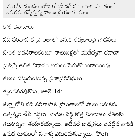
ఎస్‌.కోట మండలంలోని గోస్తనీ నదీ పరివాహక ప్రాంతంలో
ఇసుకను తవ్వేస్తున్న నాటుబళ్ల యజమానులు
కొత్త వివాదాలు
నదీ పరివాహక ప్రాంతాల్లో ఇసుక తవ్వకాలపై గొడవలు
సొంత అవసరాలకంటూ నాటుబళ్లతో యథేచ్ఛగా రవాణా
ప్రశ్నిస్తే ఉచిత విధానం అమలు పేరుతో బుకాయింపు
తలలు పట్టుకుంటున్న ప్రజాప్రతినిధులు
శృంగవరపుకోట, జూలై 14:
జిల్ల్లాలోని నదీ పరివాహక ప్రాంతాలతో పాటు ఇసుకను
ఉత్పన్నం చేసే గెడ్డలు, వాగుల వద్ద కొత్త వివాదాలు నేతలకు
తలనొప్పిగా తయారయ్యాయి. ఇటీవలే బాధ్యతలు చేపట్టిన వారికి
ఇసుక రూపంలో సవాళ్లు ఎదురవుతున్నాయి. సొంత