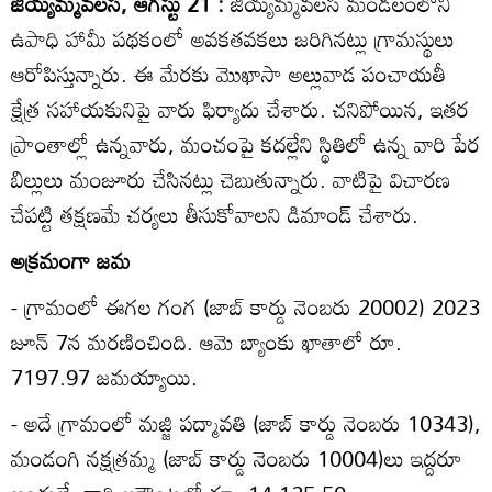
జియ్యమ్మవలస, ఆగస్టు 21 :
జియ్యమ్మవలస మండలంలోని
ఉపాధి హామీ పథకంలో అవకతవకలు జరిగినట్లు గ్రామస్థులు
ఆరోపిస్తున్నారు. ఈ మేరకు మొఖాసా అల్లువాడ పంచాయతీ
క్షేత్ర సహాయకునిపై వారు ఫిర్యాదు చేశారు. చనిపోయిన, ఇతర
ప్రాంతాల్లో ఉన్నవారు, మంచంపై కదల్లేని స్థితిలో ఉన్న వారి పేర
బిల్లులు మంజూరు చేసినట్లు చెబుతున్నారు. వాటిపై విచారణ
చేపట్టి తక్షణమే చర్యలు తీసుకోవాలని డిమాండ్‌ చేశారు.
అక్రమంగా జమ
- గ్రామంలో ఈగల గంగ (జాబ్‌ కార్డు నెంబరు 20002) 2023
జూన్‌ 7న మరణించింది. ఆమె బ్యాంకు ఖాతాలో రూ.
7197.97 జమయ్యాయి.
- అదే గ్రామంలో మజ్జి పద్మావతి (జాబ్‌ కార్డు నెంబరు 10343),
మండంగి నక్షత్రమ్మ (జాబ్‌ కార్డు నెంబరు 10004)లు ఇద్దరూ