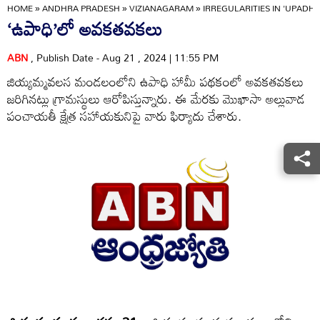
HOME
»
ANDHRA PRADESH
»
VIZIANAGARAM
»
IRREGULARITIES IN 'UPADHI'
‘ఉపాధి’లో అవకతవకలు
ABN
, Publish Date - Aug 21 , 2024 | 11:55 PM
జియ్యమ్మవలస మండలంలోని ఉపాధి హామీ పథకంలో అవకతవకలు
జరిగినట్లు గ్రామస్థులు ఆరోపిస్తున్నారు. ఈ మేరకు మొఖాసా అల్లువాడ
పంచాయతీ క్షేత్ర సహాయకునిపై వారు ఫిర్యాదు చేశారు.