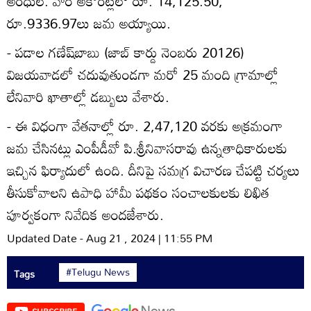
అంధులే. వారి అకౌంట్లలో రూ. 14,125.50,
రూ.9336.97లు జమ అయ్యాయి.
- పడాల గణేష్‌బాబు (జాబ్‌ కార్డు నెంబరు 20126)
విజయవాడలో చదువుతుండగా మరో 25 మంది గ్రామాల్లో
లేనివారి ఖాతాల్లో డబ్బులు వేశారు.
- ఈ విధంగా వేతనాల్లో రూ. 2,47,120 వరకు అక్రమంగా
జమ చేసినట్లు ఎంపీడీవో పి.శ్రీనివాసరావు ఉన్నతాధికారులకు
ఇచ్చిన ఫిర్యాదులో ఉంది. దీనిపై సమగ్ర విచారణ చేపట్టి చర్యలు
తీసుకోవాలని ఉపాధి హామీ పథకం సంచాలకులకు లిఖిత
పూర్వకంగా నివేదిక అందజేశారు.
Updated Date - Aug 21 , 2024 | 11:55 PM
#Telugu News
Tags