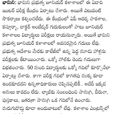
భామిని:
భామిని ప్రభుత్వ జూనియర్‌ కళాశాలలో ఈ ఏడాది
ఇంటర్‌ పరీక్ష కేంద్రం ఏర్పాటు చేశారు. అయితే ఎటువంటి
సౌకర్యాలు కల్పించలేదు. ఈ కేంద్రంలో ఏపీ ఆదర్శ పాఠశాల,
కస్తూర్బా, డాక్టర్‌ అంబేడ్కర్‌ గురుకులంతో పాటు జూనియర్‌
కళాశాలల విద్యార్థులు పరీక్షలు రాయనున్నారు. అయితే భామిని
ప్రభుత్వ జూనియర్‌ కళాశాలలో అవసరమైన గదులు లేవు.
ప్రభుత్వ ఆదేశాల మేరకు కాలేజీలో ఉన్న పెద్ద మూడు హాళ్లను
పరీక్షలకు కేటాయించారు. ఒక్కో హాల్‌కు రెండు గదులుగా
విభజించారు. 50 మంది విద్యార్థులకు ఒక్కో గదిలో కూర్చొనేలా
ఏర్పాట్లు చేశారు. కాగా పరీక్ష గదిలో కాగితపు ముక్క కూడా
ఉండకూడదని ఉన్నతాధికారులు చెప్పినప్పటికీ.. అదేదీ ఇక్కడ
అమలు కావడం లేదు. ల్యాబ్‌కు సంబంధించి సామగ్రి, బీరువా,
పుస్తకాలు, ఇతరత్రా సామగ్రి ఒక గదిలోనే ఉంచారు.
మరుగుదొడ్లు కూడా అందుబాటులో లేవు. కళాశాల ఎంట్రన్స్‌లో