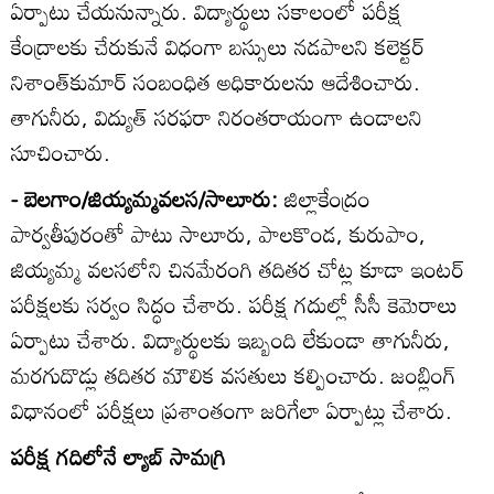
ఏర్పాటు చేయనున్నారు. విద్యార్థులు సకాలంలో పరీక్ష
కేంద్రాలకు చేరుకునే విధంగా బస్సులు నడపాలని కలెక్టర్‌
నిశాంత్‌కుమార్‌ సంబంధిత అధికారులను ఆదేశించారు.
తాగునీరు, విద్యుత్‌ సరఫరా నిరంతరాయంగా ఉండాలని
సూచించారు.
- బెలగాం/జియ్యమ్మవలస/సాలూరు:
జిల్లాకేంద్రం
పార్వతీపురంతో పాటు సాలూరు, పాలకొండ, కురుపాం,
జియ్యమ్మ వలసలోని చినమేరంగి తదితర చోట్ల కూడా ఇంటర్‌
పరీక్షలకు సర్వం సిద్ధం చేశారు. పరీక్ష గదుల్లో సీసీ కెమెరాలు
ఏర్పాటు చేశారు. విద్యార్థులకు ఇబ్బంది లేకుండా తాగునీరు,
మరగుదొడ్లు తదితర మౌలిక వసతులు కల్పించారు. జంబ్లింగ్‌
విధానంలో పరీక్షలు ప్రశాంతంగా జరిగేలా ఏర్పాట్లు చేశారు.
పరీక్ష గదిలోనే ల్యాబ్‌ సామగ్రి