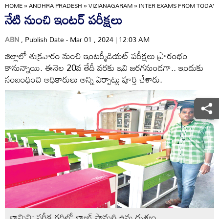
HOME
»
ANDHRA PRADESH
»
VIZIANAGARAM
»
INTER EXAMS FROM TODAY
నేటి నుంచి ఇంటర్‌ పరీక్షలు
ABN
, Publish Date - Mar 01 , 2024 | 12:03 AM
జిల్లాలో శుక్రవారం నుంచి ఇంటర్మీడియట్‌ పరీక్షలు ప్రారంభం
కానున్నాయి. ఈనెల 20వ తేదీ వరకు ఇవి జరగనుండగా.. ఇందుకు
సంబంధించి అధికారులు అన్ని ఏర్పాట్లు పూర్తి చేశారు.
భామిని: పరీక్ష గదిలో ల్యాబ్‌ సామగ్రి ఉన్న దృశ్యం