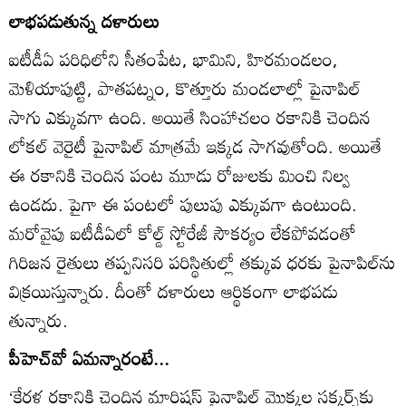
లాభపడుతున్న దళారులు
ఐటీడీఏ పరిధిలోని సీతంపేట, భామిని, హిరమండలం,
మెళియాపుట్టి, పాతపట్నం, కొత్తూరు మండలాల్లో పైనాపిల్‌
సాగు ఎక్కువగా ఉంది. అయితే సింహాచలం రకానికి చెందిన
లోకల్‌ వెరైటీ పైనాపిల్‌ మాత్రమే ఇక్కడ సాగవుతోంది. అయితే
ఈ రకానికి చెందిన పంట మూడు రోజులకు మించి నిల్వ
ఉండదు. పైగా ఈ పంటలో పులుపు ఎక్కువగా ఉంటుంది.
మరోవైపు ఐటీడీఏలో కోల్డ్‌ స్టోరేజీ సౌకర్యం లేకపోవడంతో
గిరిజన రైతులు తప్పనిసరి పరిస్థితుల్లో తక్కువ ధరకు పైనాపిల్‌ను
విక్రయిస్తున్నారు. దీంతో దళారులు ఆర్థికంగా లాభపడు
తున్నారు.
పీహెచ్‌వో ఏమన్నారంటే...
‘కేరళ రకానికి చెందిన మారిషస్‌ పైనాపిల్‌ మొక్కల సక్కర్స్‌కు