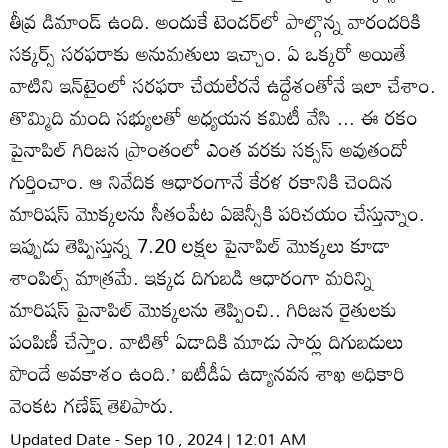
తీవ్ర డిమాండ్‌ ఉంది. అందుకే టెండర్‌లో పాల్గొన్న వారందరికి
సక్కర్స్‌ సరఫరాకు అనుమతులు ఇచ్చాం. ఏ ఒక్కరో అయితే
వాటిని ఇన్‌టైంలో సరఫరా చేయలేరనే ఉద్దేశంతోనే ఇలా చేశాం.
తొమ్మిది మంది సభ్యులతో అధ్యయన కమిటీ వేసి ... ఈ రకం
పైనాపిల్‌ గిరిజన ప్రాంతంలో ఎంత వరకు సక్సస్‌ అవుతందో
గుర్తించాం. ఆ నివేదిక ఆధారంగానే కేరళ రకానికి చెందిన
మారిషస్‌ మొక్కలను సీతంపేట ఏజెన్సీకి పరిచయం చేస్తున్నాం.
ఇప్పుడు తెప్పిస్తున్న 7.20 లక్షల పైనాపిల్‌ మొక్కలు కూడా
శాంపిల్స్‌ మాత్రమే. ఇక్కడ దిగుబడి ఆధారంగా మరిన్ని
మారిషస్‌ పైనాపిల్‌ మొక్కలను తెప్పించి.. గిరిజన రైతులకు
పంపిణీ చేస్తాం. వాటితో ఏడాదికి మూడు సార్లు దిగుబడులు
పొందే అవకాశం ఉంది.’ ఐటీడీఏ ఉద్యానవన శాఖ అధికారి
వెంకట గణేష్‌ తెలిపారు.
Updated Date - Sep 10 , 2024 | 12:01 AM