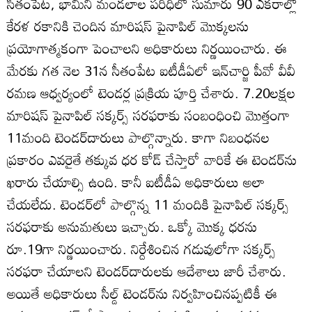
సీతంపేట, భామిని మండలాల పరిధిలో సుమారు 90 ఎకరాల్లో
కేరళ రకానికి చెందిన మారిషస్‌ పైనాపిల్‌ మొక్కలను
ప్రయోగాత్మకంగా పెంచాలని అధికారులు నిర్ణయించారు. ఈ
మేరకు గత నెల 31న సీతంపేట ఐటీడీఏలో ఇన్‌చార్జి పీవో వీవీ
రమణ ఆధ్వర్యంలో టెండర్ల ప్రక్రియ పూర్తి చేశారు. 7.20లక్షల
మారిషస్‌ పైనాపిల్‌ సక్కర్స్‌ సరఫరాకు సంబంధించి మొత్తంగా
11మంది టెండర్‌దారులు పాల్గొన్నారు. కాగా నిబంధనల
ప్రకారం ఎవరైతే తక్కువ ధర కోడ్‌ చేస్తారో వారికే ఈ టెండర్‌ను
ఖరారు చేయాల్సి ఉంది. కానీ ఐటీడీఏ అధికారులు అలా
చేయలేదు. టెండర్‌లో పాల్గొన్న 11 మందికి పైనాపిల్‌ సక్కర్స్‌
సరఫరాకు అనుమతులు ఇచ్చారు. ఒక్కో మొక్క ధరను
రూ.19గా నిర్ణయించారు. నిర్దేశించిన గడువులోగా సక్కర్స్‌
సరఫరా చేయాలని టెండర్‌దారులకు ఆదేశాలు జారీ చేశారు.
అయితే అధికారులు సీల్డ్‌ టెండర్‌ను నిర్వహించినప్పటికీ ఈ