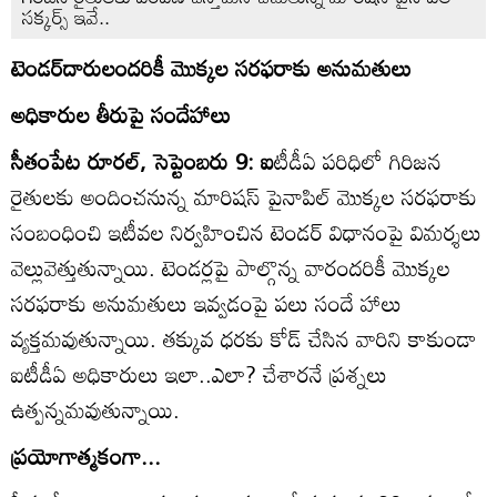
సక్కర్స్‌ ఇవే..
టెండర్‌దారులందరికీ మొక్కల సరఫరాకు అనుమతులు
అధికారుల తీరుపై సందేహాలు
సీతంపేట రూరల్‌, సెప్టెంబరు 9: ఐ
టీడీఏ పరిధిలో గిరిజన
రైతులకు అందించనున్న మారిషస్‌ పైనాపిల్‌ మొక్కల సరఫరాకు
సంబంధించి ఇటీవల నిర్వహించిన టెండర్‌ విధానంపై విమర్శలు
వెల్లువెత్తుతున్నాయి. టెండర్లపై పాల్గొన్న వారందరికీ మొక్కల
సరఫరాకు అనుమతులు ఇవ్వడంపై పలు సందే హాలు
వ్యక్తమవుతున్నాయి. తక్కువ ధరకు కోడ్‌ చేసిన వారిని కాకుండా
ఐటీడీఏ అధికారులు ఇలా..ఎలా? చేశారనే ప్రశ్నలు
ఉత్పన్నమవుతున్నాయి.
ప్రయోగాత్మకంగా...