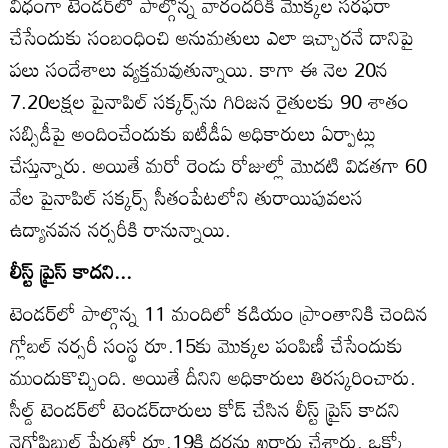
విధంగా టెండర్‌లో పాల్గొన్న వారందరికి మొక్కల సరఫరా
చేసేందుకు సంబంధించి అనుమతులు ఎలా ఇచ్చారనే దానిపై
పలు సందేశాలు వ్యక్తమవుతున్నాయి. కాగా ఈ నెల 20న
7.20లక్షల పైనాపిల్‌ సక్కర్స్‌ను గిరిజన రైతులకు 90 శాతం
సబ్సిడీపై అందించేందుకు ఐటీడీఏ అధికారులు ఏర్పాట్లు
చేస్తున్నారు. అయితే మరో రెండు రోజుల్లో మొదటి విడతగా 60
వేల పైనాపిల్‌ సక్కర్స్‌ సీతంపేటలోని తురాయిపువలస
ఉద్యానవన నర్సరీకి రానున్నాయి.
లీస్ట్‌ ప్రైస్‌ కాదని...
టెండర్‌లో పాల్గొన్న 11 మందిలో కడియం ప్రాంతానికి చెందిన
గ్లోబల్‌ నర్సరీ సంస్థ రూ.15కు మొక్కల పంపిణీ చేసేందుకు
ముందుకొచ్చింది. అయితే దీనిని అధికారులు తిరస్కరించారు.
సీల్డ్‌ టెండర్‌లో టెండర్‌దారులు కోడ్‌ చేసిన లీస్ట్‌ ప్రైస్‌ కాదని
నెగోషిబుల్‌ పేరుతో రూ.19కి ధరను ఖరారు చేశారు. ఒక్కో