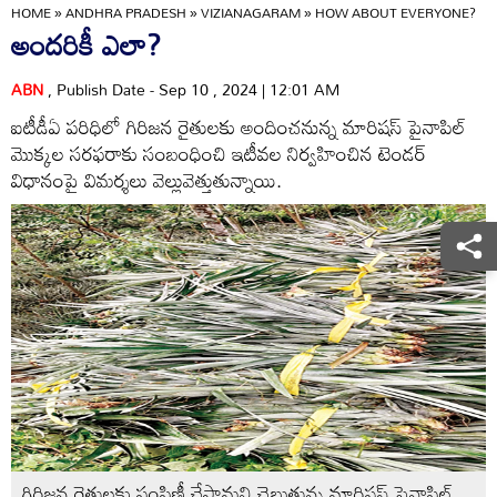
HOME
»
ANDHRA PRADESH
»
VIZIANAGARAM
»
HOW ABOUT EVERYONE?
అందరికీ ఎలా?
ABN
, Publish Date - Sep 10 , 2024 | 12:01 AM
ఐటీడీఏ పరిధిలో గిరిజన రైతులకు అందించనున్న మారిషస్‌ పైనాపిల్‌
మొక్కల సరఫరాకు సంబంధించి ఇటీవల నిర్వహించిన టెండర్‌
విధానంపై విమర్శలు వెల్లువెత్తుతున్నాయి.
గిరిజన రైతులకు పంపిణీ చేస్తామని చెబుతున్న మారిషస్‌ పైనాపిల్‌