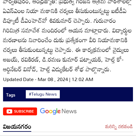
పార్వతీపురం, ఆంధ్రజ్యోతి: ప్రభుత్వ గిరిజన ఆశ్రమ పాఠశాలల్లో
ఏఎన్‌ఎంల నియా మకానికి చర్యలు తీసుకుంటున్నట్టు ఐటీడీఏ
డిప్యూటీ డీఎంహెచ్‌వో శివకుమార్‌ చెప్పారు. గురువారం
గిరిమిత్ర సమావేశ మందిరంలో ఆయన మాట్లాడారు. విద్యార్థుల
మరణాలను నివారించేం దుకు ప్రత్యేకంగా వీరి నియామకానికి
చర్యలు తీసుకుంటున్నట్టు చెప్పారు. ఈ కార్యక్రమంలో వైద్యులు
అజయ్‌, రవికిరణ్‌, డి.రమణ కుమార్‌ పట్నాయక్‌, హెల్త్‌ కో-
ఆర్డినేటర్‌ వినోద్‌, హెల్త్‌ ఎడ్యుకేటర్‌ శోభ పాల్గొన్నారు.
Updated Date - Mar 08 , 2024 | 12:02 AM
#Telugu News
Tags
SUBSCRIBE
విజయనగరం
మరిన్ని చదవండి