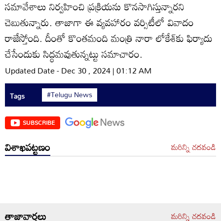
సమావేశాలు నిర్వహించి ప్రక్రియను కొనసాగిస్తున్నారని
చెబుతున్నారు. తాజాగా ఈ వ్యవహారం వర్సిటీలో వివాదం
రాజేస్తోంది. దీంతో కొంతమంది మంత్రి నారా లోకేశ్‌కు ఫిర్యాదు
చేసేందుకు సిద్ధమవుతున్నట్టు సమాచారం.
Updated Date - Dec 30 , 2024 | 01:12 AM
#Telugu News
Tags
SUBSCRIBE
విశాఖపట్టణం
మరిన్ని చదవండి
తాజావార్తలు
మరిన్ని చదవండి