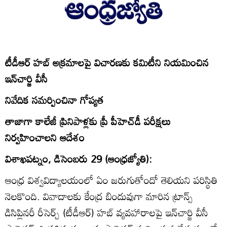
టీడీఆర్‌ హబ్‌ అక్రమాలపై విచారణకు కమిటీని నియమించిన
ఇన్‌చార్జి వీసీ
నివేదిక సమర్పించినా గోప్యత
తాజాగా కాలేజీ ప్రినిపాళ్లకు ప్రీ పీహెచ్‌డీ పరీక్షలు
నిర్వహించాలని ఆదేశం
విశాఖపట్నం, డిసెంబరు 29 (ఆంధ్రజ్యోతి):
ఆంధ్ర విశ్వవిద్యాలయంలో ఏం జరుగుతోందో తెలియని పరిస్థితి
నెలకొంది. వివాదాలకు కేంద్ర బిందువుగా మారిన ట్రాన్స్‌
డిసిప్లినరీ రీసెర్చ్‌ (టీడీఆర్‌) హబ్‌ వ్యవహారాలపై ఇన్‌చార్జి వీసీ