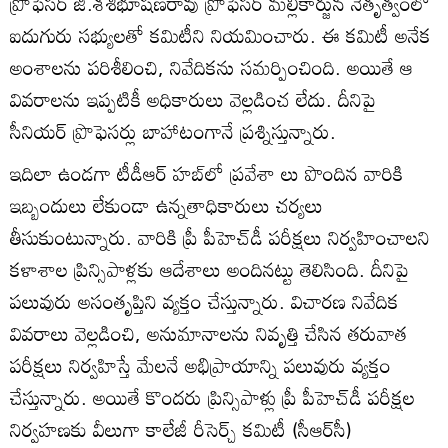
ప్రొఫెసర్‌ జి.శశిభూషణరావు ప్రొఫెసర్‌ మల్లికార్జున నేతృత్వంలో
ఐదుగురు సభ్యులతో కమిటీని నియమించారు. ఈ కమిటీ అనేక
అంశాలను పరిశీలించి, నివేదికను సమర్పించింది. అయితే ఆ
వివరాలను ఇప్పటికీ అధికారులు వెల్లడించ లేదు. దీనిపై
సీనియర్‌ ప్రొఫెసర్లు బాహాటంగానే ప్రశ్నిస్తున్నారు.
ఇదిలా ఉండగా టీడీఆర్‌ హబ్‌లో ప్రవేశా లు పొందిన వారికి
ఇబ్బందులు లేకుండా ఉన్నతాధికారులు చర్యలు
తీసుకుంటున్నారు. వారికి ప్రీ పీహెచ్‌డీ పరీక్షలు నిర్వహించాలని
కళాశాల ప్రిన్సిపాళ్లకు ఆదేశాలు అందినట్టు తెలిసింది. దీనిపై
పలువురు అసంతృప్తిని వ్యక్తం చేస్తున్నారు. విచారణ నివేదిక
వివరాలు వెల్లడించి, అనుమానాలను నివృత్తి చేసిన తరువాత
పరీక్షలు నిర్వహిస్తే మేలనే అభిప్రాయాన్ని పలువురు వ్యక్తం
చేస్తున్నారు. అయితే కొందరు ప్రిన్సిపాళ్లు ప్రీ పీహెచ్‌డీ పరీక్షల
నిర్వహణకు వీలుగా కాలేజీ రీసెర్చ్‌ కమిటీ (సీఆర్‌సీ)