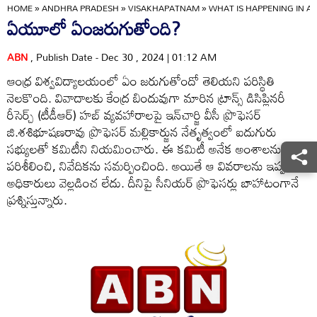
HOME
»
ANDHRA PRADESH
»
VISAKHAPATNAM
»
WHAT IS HAPPENING IN A
ఏయూలో ఏంజరుగుతోంది?
ABN
, Publish Date - Dec 30 , 2024 | 01:12 AM
ఆంధ్ర విశ్వవిద్యాలయంలో ఏం జరుగుతోందో తెలియని పరిస్థితి
నెలకొంది. వివాదాలకు కేంద్ర బిందువుగా మారిన ట్రాన్స్‌ డిసిప్లినరీ
రీసెర్చ్‌ (టీడీఆర్‌) హబ్‌ వ్యవహారాలపై ఇన్‌చార్జి వీసీ ప్రొఫెసర్‌
జి.శశిభూషణరావు ప్రొఫెసర్‌ మల్లికార్జున నేతృత్వంలో ఐదుగురు
సభ్యులతో కమిటీని నియమించారు. ఈ కమిటీ అనేక అంశాలను
పరిశీలించి, నివేదికను సమర్పించింది. అయితే ఆ వివరాలను ఇప్పటికీ
అధికారులు వెల్లడించ లేదు. దీనిపై సీనియర్‌ ప్రొఫెసర్లు బాహాటంగానే
ప్రశ్నిస్తున్నారు.