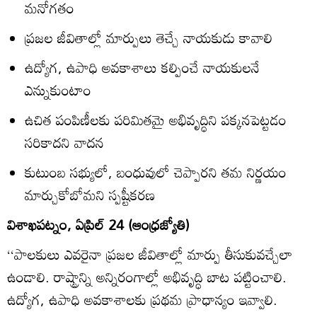
మనోగతం
ప్రజల జీవితాల్లో మార్పులు తెచ్చే నాయకుడు కావాలి
ఉద్యోగ, ఉపాధి అవకాశాలు కల్పించే నాయకులనే
ఎన్నుకుంటాం
ఉచిత పంపిణీలకు పరిమితమై అభివృద్ధిని పక్కనపెట్టడం
సరికాదని వాదన
కుటుంబ సభ్యులో, బంధువులో చెప్పారని తమ నిర్ణయం
మార్చుకోబోమని స్పష్టీకరణ
విశాఖపట్నం, ఏప్రిల్‌ 24 (ఆంధ్రజ్యోతి)
‘‘పాలకులు ఎవరైనా ప్రజల జీవితాల్లో మార్పు తీసుకువచ్చేలా
ఉండాలి. రాష్ట్రాన్ని అన్నిరంగాల్లో అభివృద్ధి బాట పట్టించాలి.
ఉద్యోగ, ఉపాధి అవకాశాలకు ప్రథమ ప్రాధాన్యం ఇవ్వాలి.