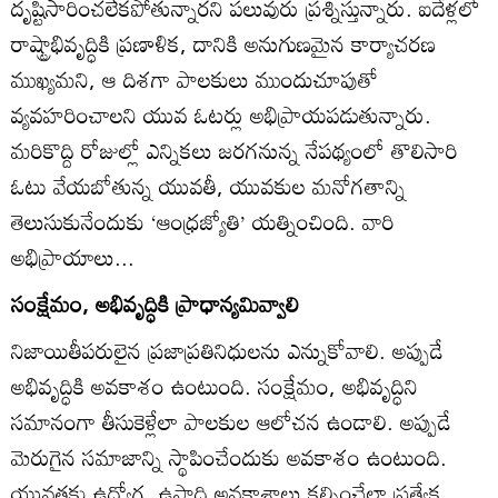
దృష్టిసారించలేకపోతున్నారని పలువురు ప్రశ్నిస్తున్నారు. ఐదేళ్లలో
రాష్ట్రాభివృద్ధికి ప్రణాళిక, దానికి అనుగుణమైన కార్యాచరణ
ముఖ్యమని, ఆ దిశగా పాలకులు ముందుచూపుతో
వ్యవహరించాలని యువ ఓటర్లు అభిప్రాయపడుతున్నారు.
మరికొద్ది రోజుల్లో ఎన్నికలు జరగనున్న నేపథ్యంలో తొలిసారి
ఓటు వేయబోతున్న యువతీ, యువకుల మనోగతాన్ని
తెలుసుకునేందుకు ‘ఆంధ్రజ్యోతి’ యత్నించింది. వారి
అభిప్రాయాలు...
సంక్షేమం, అభివృద్ధికి ప్రాధాన్యమివ్వాలి
నిజాయితీపరులైన ప్రజాప్రతినిధులను ఎన్నుకోవాలి. అప్పుడే
అభివృద్ధికి అవకాశం ఉంటుంది. సంక్షేమం, అభివృద్ధిని
సమానంగా తీసుకెళ్లేలా పాలకుల ఆలోచన ఉండాలి. అప్పుడే
మెరుగైన సమాజాన్ని స్థాపించేందుకు అవకాశం ఉంటుంది.
యువతకు ఉద్యోగ, ఉపాధి అవకాశాలు కల్పించేలా ప్రత్యేక