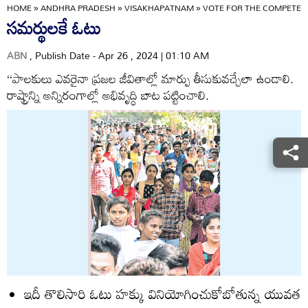
HOME
»
ANDHRA PRADESH
»
VISAKHAPATNAM
»
VOTE FOR THE COMPETEN
సమర్థులకే ఓటు
ABN
, Publish Date - Apr 26 , 2024 | 01:10 AM
‘‘పాలకులు ఎవరైనా ప్రజల జీవితాల్లో మార్పు తీసుకువచ్చేలా ఉండాలి.
రాష్ట్రాన్ని అన్నిరంగాల్లో అభివృద్ధి బాట పట్టించాలి.
ఇదీ తొలిసారి ఓటు హక్కు వినియోగించుకోబోతున్న యువత