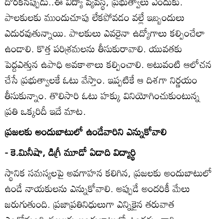
దొరకనప్పుడు..ఈ విద్యా వ్యవస్థ, ప్రభుత్వాలు ఎందుకు.
పాలకులకు ముందుచూపు లేకపోవడం వల్లే ఇబ్బందులు
ఎదురవుతున్నాయి. పాలకులు ఎవరైనా ఉద్యోగాలు కల్పించేలా
ఉండాలి. కొత్త పరిశ్రమలను తీసుకురావాలి. యువతకు
పెద్దఎత్తున ఉపాధి అవకాశాలు కల్పించాలి. అటువంటి ఆలోచన
చేసే ప్రభుత్వాలకే ఓటు వేస్తాం. ఇప్పటికే ఆ దిశగా నిర్ణయం
తీసుకున్నాం. తొలిసారి ఓటు హక్కు వినియోగించుకుంటున్న
ప్రతి ఒక్కరిదీ ఇదే మాట.
ప్రజలకు అందుబాటులో ఉండేవారిని ఎన్నుకోవాలి
- కె.మినీషా, డిగ్రీ మూడో ఏడాది విద్యార్థి
స్థానిక సమస్యలపై అవగాహన కలిగిన, ప్రజలకు అందుబాటులో
ఉండే నాయకులను ఎన్నుకోవాలి. అప్పుడే అందరికీ మేలు
జరుగుతుంది. ప్రజాప్రతినిధులుగా ఎన్నికైన తరువాత