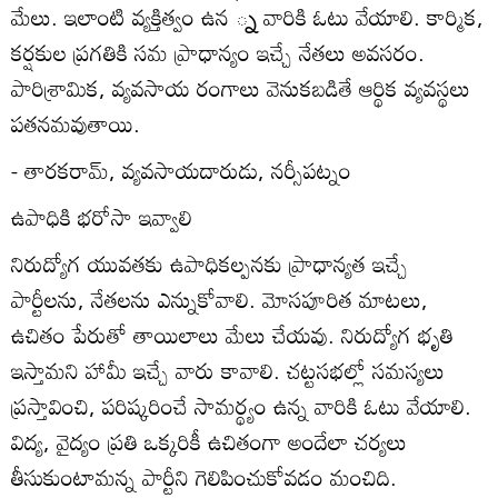
మేలు. ఇలాంటి వ్యక్తిత్వం ఉన ్న వారికి ఓటు వేయాలి. కార్మిక,
కర్షకుల ప్రగతికి సమ ప్రాధాన్యం ఇచ్చే నేతలు అవసరం.
పారిశ్రామిక, వ్యవసాయ రంగాలు వెనుకబడితే ఆర్థిక వ్యవస్థలు
పతనమవుతాయి.
- తారకరామ్‌, వ్యవసాయదారుడు, నర్సీపట్నం
ఉపాధికి భరోసా ఇవ్వాలి
నిరుద్యోగ యువతకు ఉపాధికల్పనకు ప్రాధాన్యత ఇచ్చే
పార్టీలను, నేతలను ఎన్నుకోవాలి. మోసపూరిత మాటలు,
ఉచితం పేరుతో తాయిలాలు మేలు చేయవు. నిరుద్యోగ భృతి
ఇస్తామని హామీ ఇచ్చే వారు కావాలి. చట్టసభల్లో సమస్యలు
ప్రస్తావించి, పరిష్కరించే సామర్థ్యం ఉన్న వారికి ఓటు వేయాలి.
విద్య, వైద్యం ప్రతి ఒక్కరికీ ఉచితంగా అందేలా చర్యలు
తీసుకుంటామన్న పార్టీని గెలిపించుకోవడం మంచిది.