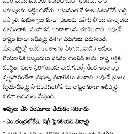
ఎంతోమంది ప్రజలకు అందుబాటులో ఉండరు. వారి
సమస్యలను పట్టించుకోరు. అటువంటి నేతలకు ఓటుతోనే బుద్ధి
చెప్పాలి. ప్రభుత్వాలు కూడా ప్రజలకు ఉపాధి పొందే మార్గాలను
చూపించాలి. సంపాదన అవకాశాలను చూపించాలి. అప్పుడే
రాష్ట్రం కూడా అభివృద్ధి దిశగా పరుగులు పెడుతుంది.
మేనిఫెస్టోల్లో అనేక అంశాలను పేర్కొని..వాటిని అమలు
చేయడానికి ఇబ్బందులు పడడం మంచిది కాదు. రాష్ట్ర ఆర్థిక
పరిస్థితి, ప్రజల స్థితిగతులను మెరుగుపర్చే కీలక అంశాలపై
దృష్టిసారించేలా ప్రభుత్వ ప్రణాళికలు ఉండాలి. అప్పుడే ప్రజలు
స్వీయాభివృద్ధి సాధించడంతోపాటు రాష్ట్రం కూడా అభివృద్ధి
దిశగా అడుగులు వేస్తుంది.
అప్పులు చేసి పంపకాలు చేయడం సరికాదు
- ఎం.చంద్రలోకేష్‌, డిగ్రీ ఫైనలియర్‌ విద్యార్థి
ఏ ప్రభుత్వం వచ్చినా మౌలిక వసతుల కల్పనకు పెద్దపీట