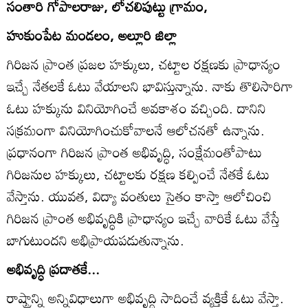
సంతారి గోపాలరాజు, లోచలిపుట్టు గ్రామం,
హుకుంపేట మండలం, అల్లూరి జిల్లా
గిరిజన ప్రాంత ప్రజల హక్కులు, చట్టాల రక్షణకు ప్రాధాన్యం
ఇచ్చే నేతలకే ఓటు వేయాలని భావిస్తున్నాను. నాకు తొలిసారిగా
ఓటు హక్కును వినియోగించే అవకాశం వచ్చింది. దానిని
సక్రమంగా వినియోగించుకోవాలనే ఆలోచనతో ఉన్నాను.
ప్రధానంగా గిరిజన ప్రాంత అభివృద్ధి, సంక్షేమంతోపాటు
గిరిజనుల హక్కులు, చట్టాలకు రక్షణ కల్పించే నేతకే ఓటు
వేస్తాను. యువత, విద్యా వంతులు సైతం కాస్తా ఆలోచించి
గిరిజన ప్రాంత అభివృద్ధికి ప్రాధాన్యం ఇచ్చే వారికే ఓటు వేస్తే
బాగుటుందని అభిప్రాయపడుతున్నాను.
అభివృద్ధి ప్రదాతకే...
రాష్ట్రాన్ని అన్నివిధాలుగా అభివృద్ధి సాదించే వ్యక్తికే ఓటు వేస్తా.