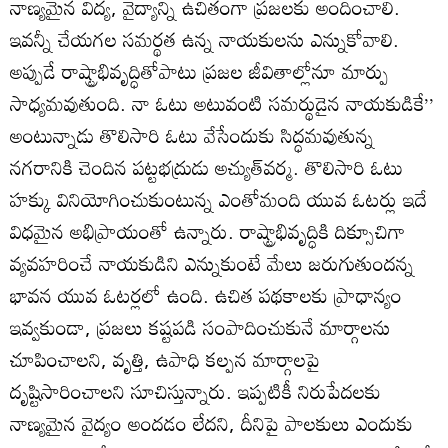
నాణ్యమైన విద్య, వైద్యాన్ని ఉచితంగా ప్రజలకు అందించాలి.
ఇవన్నీ చేయగల సమర్థత ఉన్న నాయకులను ఎన్నుకోవాలి.
అప్పుడే రాష్ట్రాభివృద్ధితోపాటు ప్రజల జీవితాల్లోనూ మార్పు
సాధ్యమవుతుంది. నా ఓటు అటువంటి సమర్థుడైన నాయకుడికే’’
అంటున్నాడు తొలిసారి ఓటు వేసేందుకు సిద్ధమవుతున్న
నగరానికి చెందిన పట్టభద్రుడు అచ్యుత్‌వర్మ. తొలిసారి ఓటు
హక్కు వినియోగించుకుంటున్న ఎంతోమంది యువ ఓటర్లు ఇదే
విధమైన అభిప్రాయంతో ఉన్నారు. రాష్ట్రాభివృద్ధికి దిక్సూచిగా
వ్యవహరించే నాయకుడిని ఎన్నుకుంటే మేలు జరుగుతుందన్న
భావన యువ ఓటర్లలో ఉంది. ఉచిత పథకాలకు ప్రాధాన్యం
ఇవ్వకుండా, ప్రజలు కష్టపడి సంపాదించుకునే మార్గాలను
చూపించాలని, వృత్తి, ఉపాధి కల్పన మార్గాలపై
దృష్టిసారించాలని సూచిస్తున్నారు. ఇప్పటికీ నిరుపేదలకు
నాణ్యమైన వైద్యం అందడం లేదని, దీనిపై పాలకులు ఎందుకు