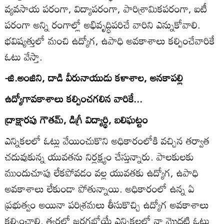
వ్యవసాయ పరంగా, విద్యాపరంగా, పారిశ్రామికపరంగా, ఐటీ
పరంగా అన్ని రంగాల్లో అభివృద్ధిపరిచే వారిని ఎన్నుకోవాలి.
భవిష్యత్తులో మంచి ఉద్యోగ, ఉపాధి అవకాశాలు కల్పించేవారికే
ఓటు వేస్తా.
-జి.అంజిని, దాడి వీరునాయుడు కళాశాల, అనకాపల్లి
ఉద్యోగావకాశాలు కల్పించగలిన వారికే...
ద్రాక్షారపు గౌతమ్‌, డిగ్రీ విద్యార్థి, బలిఘట్టం
ఎన్నికలలో ఓట్లు వేయించుకొని అధికారంలోకి వచ్చిన తర్వాత
చదువుకున్న యువతను నిర్లక్ష్యం చేస్తున్నారు. పాలకులకు
ముందుచూపు లేకపోవడం వల్ల యువతకు ఉద్యోగ, ఉపాధి
అవకాశాలు లేకుండా పోతున్నాయి. అధికారంలో ఉన్న ఏ
ప్రభుత్వం అయినా పరిశ్రమలు తీసుకొచ్చి ఉద్యోగ అవకాశాలు
కల్పించాలి. త్వరలో జరగబోయే ఎన్నికలలో నా మొదటి ఓటు