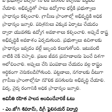
వేయాలి. అభివృద్ధితో పాటు ఉద్యోగాల భర్తీకి ప్రభుత్వాలు
ప్రాధాన్యం కల్పించాలి. గ్రామీణ ప్రాంతాల్లో అభివృద్ధికి అధిక
ప్రాధాన్యం ఇవ్వాలి. పరిశ్రమలు ఎక్కువ ఏర్పాటు చేయడం
ద్వారా యువతకు ఉద్యోగ అవకాశాలు కల్పించాలి. అప్పుడే రాష్ట్ర
అభివృద్ధికి అవకాశం ఏర్పడుతుంది. ప్రభుత్వాలు ఉచితాలకు
ప్రాధాన్యం ఇవ్వడం వల్లే ఇబ్బంది కలుగుతోంది. ఇటువంటి
వాటికి చెక్‌ చెప్పాలి. ప్రజల జీవన ప్రమాణాలను పెంచే దిశగా
ఆలోచించాలి. అప్పులు చేసి పంపకాలు చేయడం వల్ల రాష్ట్రం
ఆర్థికంగా వెనుకబడిపోతుంది. పట్టణాలు, నగరాలకు దీటుగా
గ్రామీణ ప్రాంతాల్లోనూ మౌలిక వసతులను అభివృద్ధి చేయాలి.
విద్య, వైద్య రంగానికి అధిక ప్రాధాన్యం ఇవ్వాలి.
అవినీతి రహిత పాలన అందించేవారికే ఓటు
- ఎం.జోగి శివరామ్‌, డిగ్రీ ఫైలినయర్‌ విద్యార్థి