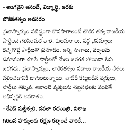
- అంగనైని ఆనంద్‌, విద్య్దార్థి, అరకు
లౌకికతత్వం అవసరం
ప్రజాస్వామ్యం పటిష్టంగా కొనసాగాలంటే లౌకిక తత్వ రాజకీయ
పార్టీలనే గెలిపించుకోవాలి. కులమతాలు, వర్గ వైషమ్యాలు
రెచ్చగొట్టే పార్టీలతో ప్రమాదం. అన్ని మతాలు, వర్గాలను
సమానంగా చూసే పార్టీలతో మేలు జరగక పోయినా కీడు
జరగదు. ప్రజాస్వామ్యం, లౌకికతత్వం పదాలు రాజకీయ నేతలు
వల్లించడానికి బాగుంటున్నాయి. వాటికి కట్టుబడిన వ్యక్తులు,
పార్టీలు తక్కువ. అలాంటి వ్యక్తులను చట్టసభలకు పంపితే
అభివృద్ధికి అవకాశం.
- కేఎన్‌ మల్లీశ్వరి, నవలా రచయిత్రి, విశాఖ
గిరిజన హక్కులకు రక్షణ కల్పించే వారికే...