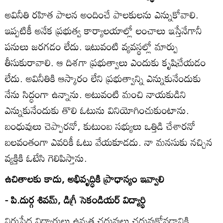
అవినీతి రహిత పాలన అందించే పాలకులను ఎన్నుకోవాలి.
ఇప్పటికీ అనేక ప్రభుత్వ కార్యాలయాల్లో లంచాలు ఇస్తేనేగానీ
పనులు జరగడం లేదు. ఇటువంటి వ్యవస్థల్లో మార్పు
తీసుకురావాలి. ఆ దిశగా ప్రభుత్వాలు ఎందుకు కృషిచేయడం
లేదు. అవినీతికి ఆస్కారం లేని ప్రభుత్వాన్ని ఎన్నుకునేందుకు
నేను సిద్ధంగా ఉన్నాను. అటువంటి మంచి నాయకుడిని
ఎన్నుకునేందుకు తొలి ఓటును వినియోగించుకుంటాను.
బంధువులు చెప్పారనో, కుటుంబ సభ్యులు ఒత్తిడి చేశారనో
బలవంతంగా ఎవరికీ ఓటు వేయకూడదు. నా మనసుకు నచ్చిన
వ్యక్తికి ఓటేసి గెలిపిస్తాను.
ఉచితాలకు కాదు, అభివృద్ధికి ప్రాధాన్యం ఇవ్వాలి
- పి.దుర్గ శివమ్‌, డిగ్రీ సెకండియర్‌ విద్యార్థి
నిరుపేద విద్యార్థులు ఉన్నత చదువులు చదువుకోవడానికి