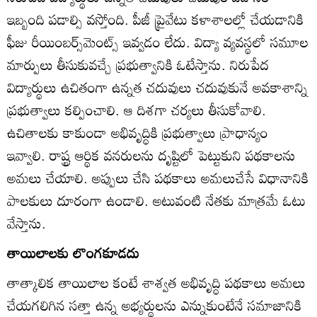
ఇబ్బంది పడాల్సి వస్తోంది. పీజీ ప్రైవేటు కళాశాలల్లో చేయడానికి
ఫీజు రీయింబర్స్‌మెంట్స్‌ ఇవ్వడం లేదు. విద్యా వ్యవస్థలో సమూల
మార్పులు తీసుకువచ్చే ప్రభుత్వానికి ఓటేస్తాను. నిరుపేద
విద్యార్థులు ఉచితంగా ఉన్నత చదువులు చదువుకునే అవకాశాన్ని
ప్రభుత్వాలు కల్పించాలి. ఆ దిశగా చర్యలు తీసుకోవాలి.
ఉచితాలకు కాకుండా అభివృద్ధికి ప్రభుత్వాలు ప్రాధాన్యం
ఇవ్వాలి. రాష్ట్ర ఆర్థిక వనరులను దృష్టిలో పెట్టుకుని పథకాలను
అమలు చేయాలి. అప్పులు చేసి పథకాలు అమలుచేసే విధానానికి
పాలకులు దూరంగా ఉండాలి. అటువంటి నేతకు మాత్రమే ఓటు
వేస్తాను.
తాయిలాలకు లొంగకూడదు
తాత్కాలిక తాయిలాల కంటే శాశ్వత అభివృద్ధి పథకాలు అమలు
చేయగలిగిన సత్తా ఉన్న అభ్యర్థులను ఎన్నుకుంటేనే సమాజానికి