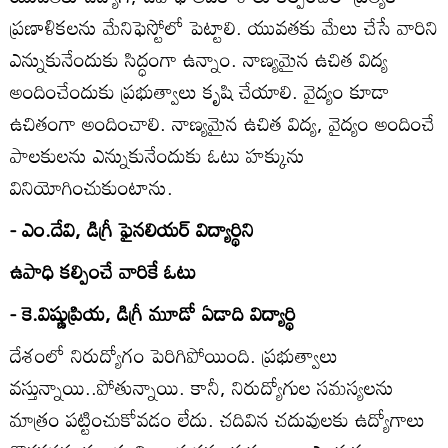
ప్రణాళికలను మేనిఫెస్టోలో పెట్టాలి. యువతకు మేలు చేసే వారిని
ఎన్నుకునేందుకు సిద్ధంగా ఉన్నాం. నాణ్యమైన ఉచిత విద్య
అందించేందుకు ప్రభుత్వాలు కృషి చేయాలి. వైద్యం కూడా
ఉచితంగా అందించాలి. నాణ్యమైన ఉచిత విద్య, వైద్యం అందించే
పాలకులను ఎన్నుకునేందుకు ఓటు హక్కును
వినియోగించుకుంటాను.
- ఎం.దేవి, డిగ్రీ ఫైనలియర్‌ విద్యార్థిని
ఉపాధి కల్పించే వారికే ఓటు
- కె.విష్ణుప్రియ, డిగ్రీ మూడో ఏడాది విద్యార్థి
దేశంలో నిరుద్యోగం పెరిగిపోయింది. ప్రభుత్వాలు
వస్తున్నాయి..పోతున్నాయి. కానీ, నిరుద్యోగుల సమస్యలను
మాత్రం పట్టించుకోవడం లేదు. చదివిన చదువులకు ఉద్యోగాలు