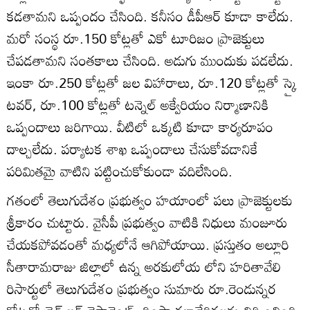
కడతామని ఒప్పందం చేసింది. కనీసం డీపీఆర్‌ కూడా కాలేదు.
మరో సంస్థ రూ.150 కోట్లతో ఎకో టూరిజం ప్రాజెక్టులు
చేపడతామని సంతకాలు చేసింది. అడుగు ముందుకు పడలేదు.
ఇంకా రూ.250 కోట్లతో జల విహారాలు, రూ.120 కోట్లతో స్కై
టవర్‌, రూ.100 కోట్లతో టన్నెల్‌ అక్వేరియం నిర్మాణానికి
ఒప్పందాలు జరిగాయి. వీటిలో ఒక్కటి కూడా కార్యరూపం
దాల్చలేదు. పర్యాటక శాఖ ఒప్పందాలు చేసుకోవడానికే
పరిమితమై వాటిని పట్టించుకోకుండా వదిలేసింది.
గతంలో తెలుగుదేశం ప్రభుత్వం హయాంలో పలు ప్రాజెక్టులకు
శ్రీకారం చుట్టారు. వైసీపీ ప్రభుత్వం వాటికి నిధులు మంజూరు
చేయకపోవడంతో మధ్యలోనే ఆగిపోయాయి. ప్రస్తుతం అల్లూరి
సీతారామరాజు జిల్లాలో ఉన్న అరకులోయ లోని హరితావేలి
రిసార్టులో తెలుగుదేశం ప్రభుత్వం సుమారు రూ.రెండున్నర