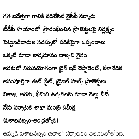
గత ఐదేళ్లుగా గాలికి వదిలేసిన వైసీపీ సర్కారు
టీడీపీ హయాంలో ప్రారంభించిన ప్రాజెక్టులపై నిర్లక్ష్యం
పెట్టుబడిదారుల సదస్సులో పదికిపైగా ఒప్పందాలు
ఒక్కటి కూడా కార్యరూపం దాల్చని వైనం
అరకులో నిరుపయోగంగా డ్రైవ్‌ ఇన్‌ రెస్టారెంట్‌, కళావేదిక
అసంపూర్తిగా ఈట్‌ స్ర్టీట్‌, ట్రైబల్‌ హట్స్‌ ప్రాజెక్టులు
విశాఖ, అరకు, భీమిలి ఉత్సవ్‌లకు కూడా చెల్లు చీటీ
నేడు పర్యాటక శాఖా మంత్రి సమీక్ష
(విశాఖపట్నం-ఆంధ్రజ్యోతి)
ఉమ్మడి విశాఖపట్నం జిల్లాలో పర్యాటకం వెలవెలబోతోంది.