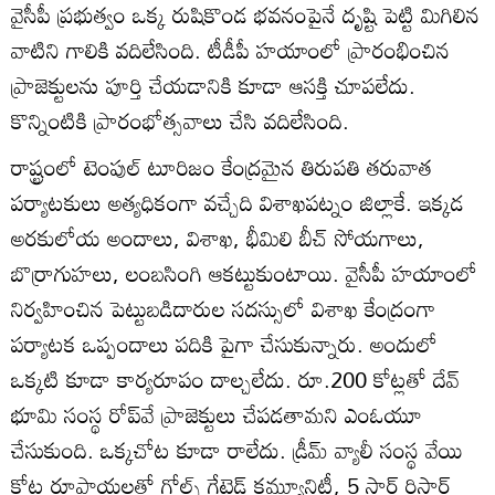
వైసీపీ ప్రభుత్వం ఒక్క రుషికొండ భవనంపైనే దృష్టి పెట్టి మిగిలిన
వాటిని గాలికి వదిలేసింది. టీడీపీ హయాంలో ప్రారంభించిన
ప్రాజెక్టులను పూర్తి చేయడానికి కూడా ఆసక్తి చూపలేదు.
కొన్నింటికి ప్రారంభోత్సవాలు చేసి వదిలేసింది.
రాష్ట్రంలో టెంపుల్‌ టూరిజం కేంద్రమైన తిరుపతి తరువాత
పర్యాటకులు అత్యధికంగా వచ్చేది విశాఖపట్నం జిల్లాకే. ఇక్కడ
అరకులోయ అందాలు, విశాఖ, భీమిలి బీచ్‌ సోయగాలు,
బొర్రాగుహలు, లంబసింగి ఆకట్టుకుంటాయి. వైసీపీ హయాంలో
నిర్వహించిన పెట్టుబడిదారుల సదస్సులో విశాఖ కేంద్రంగా
పర్యాటక ఒప్పందాలు పదికి పైగా చేసుకున్నారు. అందులో
ఒక్కటి కూడా కార్యరూపం దాల్చలేదు. రూ.200 కోట్లతో దేవ్‌
భూమి సంస్థ రోప్‌వే ప్రాజెక్టులు చేపడతామని ఎంఓయూ
చేసుకుంది. ఒక్కచోట కూడా రాలేదు. డ్రీమ్‌ వ్యాలీ సంస్థ వేయి
కోట్ల రూపాయలతో గోల్ఫ్‌ గేటెడ్‌ కమ్యూనిటీ, 5 స్టార్‌ రిసార్ట్‌