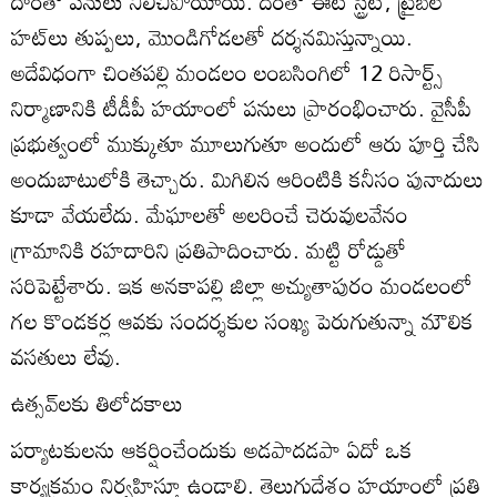
దాంతో పనులు నిలిచిపోయాయి. దీంతో ఈట్‌ స్ట్రీట్‌, ట్రైబల్‌
హట్‌లు తుప్పలు, మొండిగోడలతో దర్శనమిస్తున్నాయి.
అదేవిధంగా చింతపల్లి మండలం లంబసింగిలో 12 రిసార్ట్స్‌
నిర్మాణానికి టీడీపీ హయాంలో పనులు ప్రారంభించారు. వైసీపీ
ప్రభుత్వంలో ముక్కుతూ మూలుగుతూ అందులో ఆరు పూర్తి చేసి
అందుబాటులోకి తెచ్చారు. మిగిలిన ఆరింటికి కనీసం పునాదులు
కూడా వేయలేదు. మేఘాలతో అలరించే చెరువులవేనం
గ్రామానికి రహదారిని ప్రతిపాదించారు. మట్టి రోడ్డుతో
సరిపెట్టేశారు. ఇక అనకాపల్లి జిల్లా అచ్యుతాపురం మండలంలో
గల కొండకర్ల ఆవకు సందర్శకుల సంఖ్య పెరుగుతున్నా మౌలిక
వసతులు లేవు.
ఉత్సవ్‌లకు తిలోదకాలు
పర్యాటకులను ఆకర్షించేందుకు అడపాదడపా ఏదో ఒక
కార్యక్రమం నిర్వహిస్తూ ఉండాలి. తెలుగుదేశం హయాంలో ప్రతి