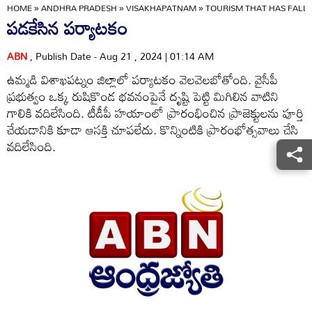
HOME
»
ANDHRA PRADESH
»
VISAKHAPATNAM
»
TOURISM THAT HAS FALL
పడకేసిన పర్యాటకం
ABN
, Publish Date - Aug 21 , 2024 | 01:14 AM
ఉమ్మడి విశాఖపట్నం జిల్లాలో పర్యాటకం వెలవెలబోతోంది. వైసీపీ
ప్రభుత్వం ఒక్క రుషికొండ భవనంపైనే దృష్టి పెట్టి మిగిలిన వాటిని
గాలికి వదిలేసింది. టీడీపీ హయాంలో ప్రారంభించిన ప్రాజెక్టులను పూర్తి
చేయడానికి కూడా ఆసక్తి చూపలేదు. కొన్నింటికి ప్రారంభోత్సవాలు చేసి
వదిలేసింది.