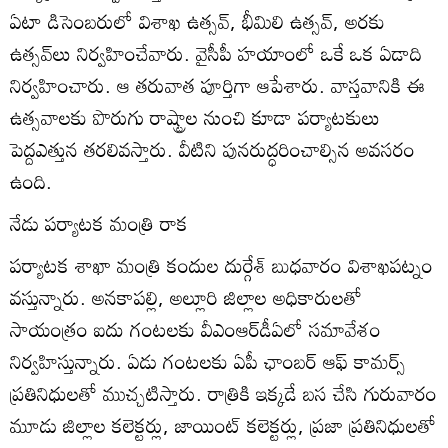
ఏటా డిసెంబరులో విశాఖ ఉత్సవ్‌, భీమిలి ఉత్సవ్‌, అరకు
ఉత్సవ్‌లు నిర్వహించేవారు. వైసీపీ హయాంలో ఒకే ఒక ఏడాది
నిర్వహించారు. ఆ తరువాత పూర్తిగా ఆపేశారు. వాస్తవానికి ఈ
ఉత్సవాలకు పొరుగు రాష్ట్రాల నుంచి కూడా పర్యాటకులు
పెద్దఎత్తున తరలివస్తారు. వీటిని పునరుద్ధరించాల్సిన అవసరం
ఉంది.
నేడు పర్యాటక మంత్రి రాక
పర్యాటక శాఖా మంత్రి కందుల దుర్గేశ్‌ బుధవారం విశాఖపట్నం
వస్తున్నారు. అనకాపల్లి, అల్లూరి జిల్లాల అధికారులతో
సాయంత్రం ఐదు గంటలకు వీఎంఆర్‌డీఏలో సమావేశం
నిర్వహిస్తున్నారు. ఏడు గంటలకు ఏపీ ఛాంబర్‌ ఆఫ్‌ కామర్స్‌
ప్రతినిధులతో ముచ్చటిస్తారు. రాత్రికి ఇక్కడే బస చేసి గురువారం
మూడు జిల్లాల కలెక్టర్లు, జాయింట్‌ కలెక్టర్లు, ప్రజా ప్రతినిధులతో