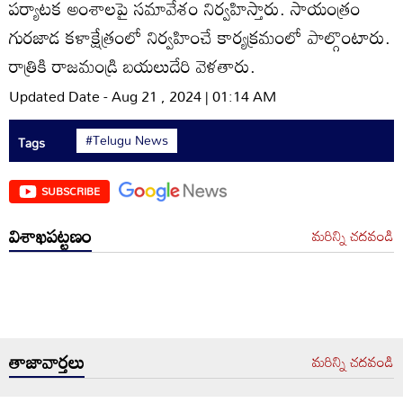
పర్యాటక అంశాలపై సమావేశం నిర్వహిస్తారు. సాయంత్రం
గురజాడ కళాక్షేత్రంలో నిర్వహించే కార్యక్రమంలో పాల్గొంటారు.
రాత్రికి రాజమండ్రి బయలుదేరి వెళతారు.
Updated Date - Aug 21 , 2024 | 01:14 AM
#Telugu News
Tags
SUBSCRIBE
విశాఖపట్టణం
మరిన్ని చదవండి
తాజావార్తలు
మరిన్ని చదవండి