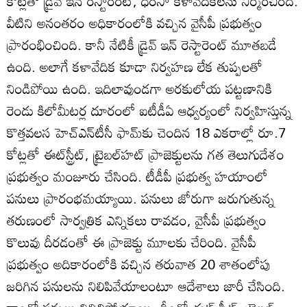
కోట్లతో డ్రైవ్‌ ఇన్‌ రెస్టారెంట్‌, ధింసా కళావేదికలను నిర్మించింది.
వీటిని అనంతరం అధికారంలోకి వచ్చిన వైసీపీ ప్రభుత్వం
ప్రారంభించింది. కానీ నేటికీ డ్రైవ్‌ ఇన్‌ రెస్టారెంట్‌ మూతబడే
ఉంది. అలాగే కళావేదిక కూడా నిర్వహణ లేక తుప్పలతో
నిండిపోయి ఉంది. ఇదిలావుండగా అరకులోయ పట్టణానికి
రెండు కిలోమీటర్ల దూరంలో ఐటీడీఏ ఆధ్వర్యంలో నిర్వహిస్తున్న
కొత్తవలస హెచ్‌ఎన్‌టీసీ ఫామ్‌కు చెందిన 18 ఎకరాల్లో రూ.7
కోట్లతో ఈట్‌స్ట్రీట్‌, ట్రైబల్‌హట్‌ ప్రాజెక్టులను గత తెలుగుదేశం
ప్రభుత్వం మంజూరు చేసింది. టీడీపీ ప్రభుత్వ హయాంలో
పనులు ప్రారంభమయ్యాయి. పనులు జోరుగా జరుగుతున్న
తరుణంలో సార్వత్రిక ఎన్నికలు రావడం, వైసీపీ ప్రభుత్వం
కొలువు దీరడంతో ఈ ప్రాజెక్టు మూలకు చేరింది. వైసీపీ
ప్రభుత్వం అదికారంలోకి వచ్చిన తరువాత 20 శాతంలోపు
జరిగిన పనులను నిలిపివేయాలంటూ ఆదేశాలు జారీ చేసింది.