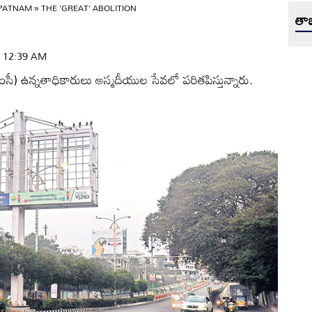
APATNAM
»
THE 'GREAT' ABOLITION
తాజ
 | 12:39 AM
ీ) ఉన్నతాధికారులు అస్మదీయుల సేవలో పరితపిస్తున్నారు.