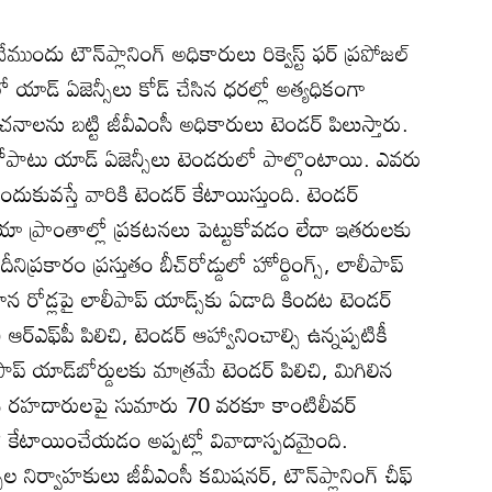
దు టౌన్‌ప్లానింగ్‌ అధికారులు రిక్వెస్ట్‌ ఫర్‌ ప్రపోజల్‌
పీలో యాడ్‌ ఏజెన్సీలు కోడ్‌ చేసిన ధరల్లో అత్యధికంగా
ంచనాలను బట్టి జీవీఎంసీ అధికారులు టెండర్‌ పిలుస్తారు.
లతోపాటు యాడ్‌ ఏజెన్సీలు టెండరులో పాల్గొంటాయి. ఎవరు
దుకువస్తే వారికి టెండర్‌ కేటాయిస్తుంది. టెండర్‌
ా ప్రాంతాల్లో ప్రకటనలు పెట్టుకోవడం లేదా ఇతరులకు
నిప్రకారం ప్రస్తుతం బీచ్‌రోడ్డులో హోర్డింగ్స్‌, లాలీపాప్‌
న రోడ్లపై లాలీపాప్‌ యాడ్స్‌కు ఏడాది కిందట టెండర్‌
ర్‌ఎఫ్‌పీ పిలిచి, టెండర్‌ ఆహ్వానించాల్సి ఉన్నప్పటికీ
ాప్‌ యాడ్‌బోర్డులకు మాత్రమే టెండర్‌ పిలిచి, మిగిలిన
న రహదారులపై సుమారు 70 వరకూ కాంటిలీవర్‌
తిలో కేటాయించేయడం అప్పట్లో వివాదాస్పదమైంది.
 నిర్వాహకులు జీవీఎంసీ కమిషనర్‌, టౌన్‌ప్లానింగ్‌ చీఫ్‌