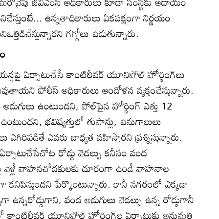
 మరోవైపు జీవీఎంసీ అధికారులు కూడా సంస్థకు ఆదాయం
చేస్తుంటే... ఉన్నతాధికారులు ఏకపక్షంగా నిర్ణయం
తిడిచేస్తున్నారని గగ్గోలు పెడుతున్నారు.
రం
న్లపై ఏర్పాటుచేసే కాంటిలీవర్‌ యూనిపోల్‌ హోర్డింగ్‌లు
ుతాయని పోలీస్‌ అధికారులు ఆందోళన వ్యక్తంచేస్తున్నారు.
34 అడుగులు ఉంటుందని, పోల్‌పైన హోర్డింగ్‌ ఎత్తు 12
ఉంటుందని, భవిష్యత్తులో తుపాన్లు, పెనుగాలులు
గిరిపడితే ఎవరు బాధ్యత వహిస్తారని ప్రశ్నిస్తున్నారు.
ఏర్పాటుచేసేచోట రోడ్డు వెడల్పు కనీసం వంద
డుపై వెళ్లే వాహనచోదకులకు దూరంగా ఉండే వాహనాల
్టంగా కనిపిస్తుందని పేర్కొంటున్నారు. కానీ నగరంలో ఎక్కడా
ా ఉన్నరోడ్డుగాని, వంద అడుగులు వెడల్పు ఉన్న రోడ్డుగానీ
లో కాంటిలీవర్‌ యూనిపోల్‌ హోర్డింగ్‌ల ఏర్పాటుకు అనుమతి