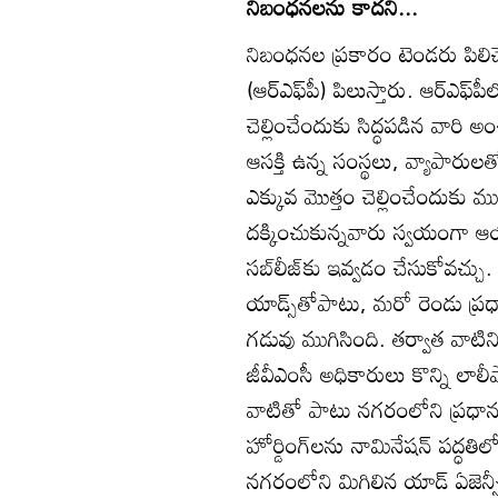
నిబంధనలను కాదని...
నిబంధనల ప్రకారం టెండరు పిలిచేముం
(ఆర్‌ఎఫ్‌పీ) పిలుస్తారు. ఆర్‌ఎఫ్‌
చెల్లించేందుకు సిద్ధపడిన వారి అ
ఆసక్తి ఉన్న సంస్థలు, వ్యాపారు
ఎక్కువ మొత్తం చెల్లించేందుకు ముం
దక్కించుకున్నవారు స్వయంగా ఆయ
సబ్‌లీజ్‌కు ఇవ్వడం చేసుకోవచ్చు. దీ
యాడ్స్‌తోపాటు, మరో రెండు ప్రధా
గడువు ముగిసింది. తర్వాత వాటిని ఆ
జీవీఎంసీ అధికారులు కొన్ని లాలీప
వాటితో పాటు నగరంలోని ప్రధా
హోర్డింగ్‌లను నామినేషన్‌ పద్ధ
నగరంలోని మిగిలిన యాడ్‌ ఏజెన్సీల