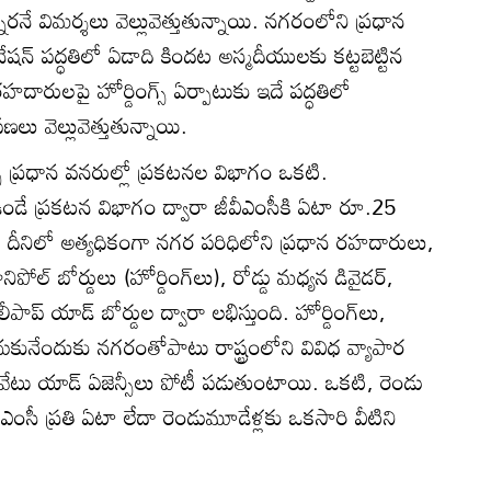
ారనే విమర్శలు వెల్లువెత్తుతున్నాయి. నగరంలోని ప్రధాన
ేషన్‌ పద్ధతిలో ఏడాది కిందట అస్మదీయులకు కట్టబెట్టిన
దారులపై హోర్డింగ్స్‌ ఏర్పాటుకు ఇదే పద్ధతిలో
 వెల్లువెత్తుతున్నాయి.
ే ప్రధాన వనరుల్లో ప్రకటనల విభాగం ఒకటి.
 ఉండే ప్రకటన విభాగం ద్వారా జీవీఎంసీకి ఏటా రూ.25
దీనిలో అత్యధికంగా నగర పరిధిలోని ప్రధాన రహదారులు,
ల్‌ బోర్డులు (హోర్డింగ్‌లు), రోడ్డు మధ్యన డివైడర్‌,
ప్‌ యాడ్‌ బోర్డుల ద్వారా లభిస్తుంది. హోర్డింగ్‌లు,
ంచుకునేందుకు నగరంతోపాటు రాష్ట్రంలోని వివిధ వ్యాపార
్రైవేటు యాడ్‌ ఏజెన్సీలు పోటీ పడుతుంటాయి. ఒకటి, రెండు
 జీవీఎంసీ ప్రతి ఏటా లేదా రెండుమూడేళ్లకు ఒకసారి వీటిని