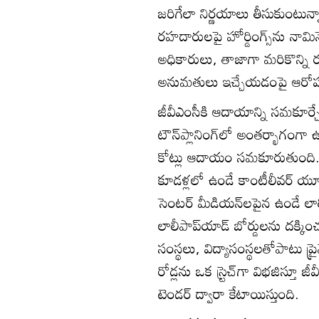
జరిగేలా నిర్ణయాలు తీసుకుంటున్న
రహదారులపై హోర్డింగ్స్‌ను నామిన
అధికారులు, తాజాగా మరికొన్ని రహ
అనుమతులు ఇచ్చేయడంపై ఆరోపణలు
జీవీఎంసీకి ఆదాయాన్ని సమకూర్చ
టౌన్‌ప్లానింగ్‌లో అంతర్భాగంగా
కోట్లు ఆదాయం సమకూరుతుంది. 
కూడళ్లలో ఉండే కాంటీలీవర్‌ యూనిపో
సెంటర్‌ మీడియన్‌లపైన ఉండే లాలీపా
లాలీపాప్‌యాడ్‌ బోర్డులను దక్కి
సంస్థలు, విద్యాసంస్థలతోపాటు ప
రోడ్లను ఒక స్ర్టెచ్‌గా విభజిస్తూ
టెండర్‌ ద్వారా కేటాయిస్తుంది.