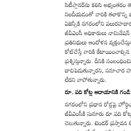
సిటీప్లానర్‌ను కలిసి అభ్యంతరం
నిలదీయడంతో వారికి తలాకొన్ని 
ఏజెన్సీకి నగరంలోని పలురహదారుల
జీవీఎంసీ అధికారులు నామినేషన
ప్రతినిధులు ఆందోళన వ్యక్తంచేస్త
కోట్‌చేస్తే వారికి కేటాయించాల్స
ప్రశ్నిస్తున్నారు. దీనికి సంబంధ
దాచిపెడుతున్నారని, సమాచార హ
లేదని వాపోతున్నారు.
రూ. పది కోట్ల ఆదాయానికి గండి
నగరంలోని ప్రధాన రోడ్లపై హోర్డింగ
జీవీఎంసీకి సుమారు రూ.పది కోట
చెబుతున్నారు. టెండర్‌ ప్రస్తావన 