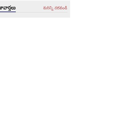
ావార్తలు
మరిన్ని చదవండి