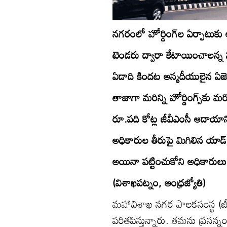
నగరంలో హోర్డింగ్‌ల ఏర్పాటుక
టెండరు ద్వారా కేటాయించాలన్న
ఏడాది కిందట అస్మదీయులైన ఏజెన
తాజాగా మరిన్ని హోర్డింగ్స్‌కు మ
రూ.పది కోట్ల జీవీఎంసీ ఆదాయాన
అధికారుల తీరుపై మిగిలిన యాడ్
అయినా పట్టించుకోని అధికారులు
(విశాఖపట్నం, ఆంధ్రజ్యోతి)
మహావిశాఖ నగర పాలకసంస్థ (జీ
పరితపిస్తున్నారు. తమను ప్రసన్