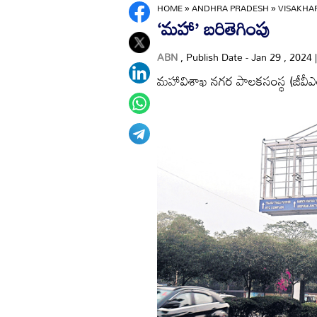
HOME
»
ANDHRA PRADESH
»
VISAKH
‘మహా’ బరితెగింపు
ABN
, Publish Date - Jan 29 , 2024
మహావిశాఖ నగర పాలకసంస్థ (జీవీఎంస