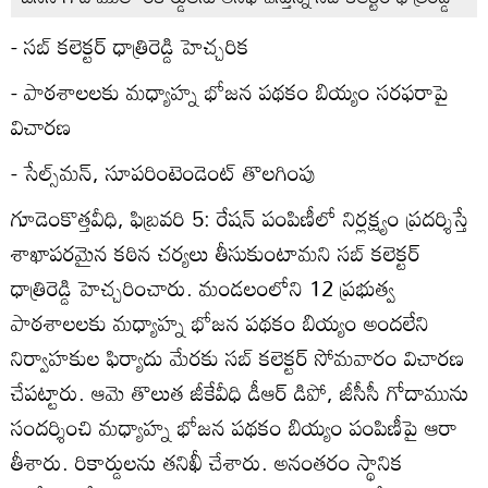
- సబ్‌ కలెక్టర్‌ ధాత్రిరెడ్డి హెచ్చరిక
- పాఠశాలలకు మధ్యాహ్న భోజన పథకం బియ్యం సరఫరాపై
విచారణ
- సేల్స్‌మన్‌, సూపరింటెండెంట్‌ తొలగింపు
గూడెంకొత్తవీధి, ఫిబ్రవరి 5: రేషన్‌ పంపిణీలో నిర్లక్ష్యం ప్రదర్శిస్తే
శాఖాపరమైన కఠిన చర్యలు తీసుకుంటామని సబ్‌ కలెక్టర్‌
ధాత్రిరెడ్డి హెచ్చరించారు. మండలంలోని 12 ప్రభుత్వ
పాఠశాలలకు మధ్యాహ్న భోజన పథకం బియ్యం అందలేని
నిర్వాహకుల ఫిర్యాదు మేరకు సబ్‌ కలెక్టర్‌ సోమవారం విచారణ
చేపట్టారు. ఆమె తొలుత జీకేవీధి డీఆర్‌ డిపో, జీసీసీ గోదామును
సందర్శించి మధ్యాహ్న భోజన పథకం బియ్యం పంపిణీపై ఆరా
తీశారు. రికార్డులను తనిఖీ చేశారు. అనంతరం స్థానిక