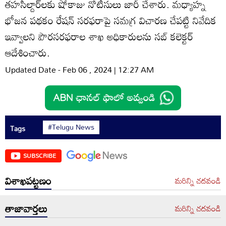
తహసీల్దార్‌లకు షోకాజు నోటీసులు జారీ చేశారు. మధ్యాహ్న
భోజన పథకం రేషన్‌ సరఫరాపై సమగ్ర విచారణ చేపట్టి నివేదిక
ఇవ్వాలని పౌరసరఫరాల శాఖ అధికారులను సబ్‌ కలెక్టర్‌
ఆదేశించారు.
Updated Date - Feb 06 , 2024 | 12:27 AM
#Telugu News
Tags
SUBSCRIBE
విశాఖపట్టణం
మరిన్ని చదవండి
తాజావార్తలు
మరిన్ని చదవండి