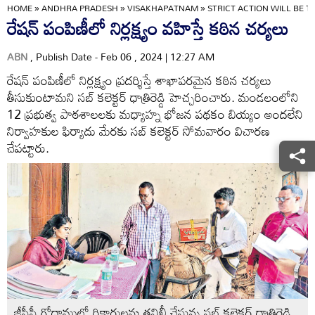
HOME
»
ANDHRA PRADESH
»
VISAKHAPATNAM
»
STRICT ACTION WILL BE T
రేషన్‌ పంపిణీలో నిర్లక్ష్యం వహిస్తే కఠిన చర్యలు
ABN
, Publish Date - Feb 06 , 2024 | 12:27 AM
రేషన్‌ పంపిణీలో నిర్లక్ష్యం ప్రదర్శిస్తే శాఖాపరమైన కఠిన చర్యలు
తీసుకుంటామని సబ్‌ కలెక్టర్‌ ధాత్రిరెడ్డి హెచ్చరించారు. మండలంలోని
12 ప్రభుత్వ పాఠశాలలకు మధ్యాహ్న భోజన పథకం బియ్యం అందలేని
నిర్వాహకుల ఫిర్యాదు మేరకు సబ్‌ కలెక్టర్‌ సోమవారం విచారణ
చేపట్టారు.
జీసీసీ గోదాములో రికార్డులను తనిఖీ చేస్తున్న సబ్‌ కలెక్టర్‌ ధాత్రిరెడ్డి