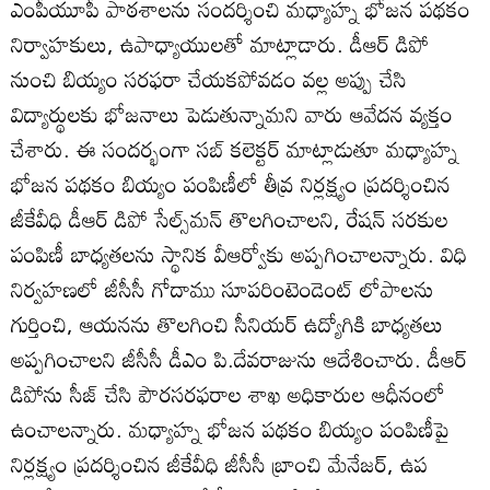
ఎంపీయూపీ పాఠశాలను సందర్శించి మధ్యాహ్న భోజన పథకం
నిర్వాహకులు, ఉపాధ్యాయులతో మాట్లాడారు. డీఆర్‌ డిపో
నుంచి బియ్యం సరఫరా చేయకపోవడం వల్ల అప్పు చేసి
విద్యార్థులకు భోజనాలు పెడుతున్నామని వారు ఆవేదన వ్యక్తం
చేశారు. ఈ సందర్భంగా సబ్‌ కలెక్టర్‌ మాట్లాడుతూ మధ్యాహ్న
భోజన పథకం బియ్యం పంపిణీలో తీవ్ర నిర్లక్ష్యం ప్రదర్శించిన
జీకేవీధి డీఆర్‌ డిపో సేల్స్‌మన్‌ తొలగించాలని, రేషన్‌ సరకుల
పంపిణీ బాధ్యతలను స్థానిక వీఆర్వోకు అప్పగించాలన్నారు. విధి
నిర్వహణలో జీసీసీ గోదాము సూపరింటెండెంట్‌ లోపాలను
గుర్తించి, ఆయనను తొలగించి సీనియర్‌ ఉద్యోగికి బాధ్యతలు
అప్పగించాలని జీసీసీ డీఎం పి.దేవరాజును ఆదేశించారు. డీఆర్‌
డిపోను సీజ్‌ చేసి పౌరసరఫరాల శాఖ అధికారుల ఆధీనంలో
ఉంచాలన్నారు. మధ్యాహ్న భోజన పథకం బియ్యం పంపిణీపై
నిర్లక్ష్యం ప్రదర్శించిన జీకేవీధి జీసీసీ బ్రాంచి మేనేజర్‌, ఉప