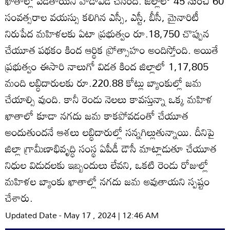
ఖాతాల్లో పడతాయని హడావిడి చేసింది. జిల్లాలో 45 నుంచి 60
సంవత్సరాల వయస్సు కలిగిన ఎస్సీ, ఎస్టీ, బీసీ, మైనారిటీ
నిరుపేద మహిళలకు ఏటా ప్రభుత్వం రూ.18,750 చొప్పున
చేయూత పథకం కింద ఆర్థిక ప్రోత్సాహం అందిస్తోంది. అయితే
ప్రభుత్వం ఈసారి నాలుగో విడత కింద జిల్లాలో 1,17,805
మంది లబ్ధిదారులకు రూ.220.88 కోట్లు బ్యాంకుల్లో జమ
చేయాల్సి వుంది. కానీ రెండు నెలలు కావస్తున్నా ఒక్క మహిళ
ఖాతాలో కూడా నగదు జమ కాకపోవడంతో చేయూత
అందుతుందనే ఆశలు లబ్ధిదారుల్లో సన్నగిల్లుతున్నాయి. దీనిపై
జిల్లా గ్రామీణాభివృద్ధి సంస్థ ఏపీడీ డౌసీ మాట్లాడుతూ చేయూత
నిధుల విడుదలకు ఇబ్బందులు లేవని, ఒకటి రెండు రోజుల్లో
మహిళల బ్యాంకు ఖాతాల్లో నగదు జమ అవుతాయని స్పష్టం
చేశారు.
Updated Date - May 17 , 2024 | 12:46 AM