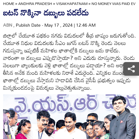
HOME
»
ANDHRA PRADESH
»
VISAKHAPATNAM
»
NO MONEY WAS PAID EVE
బటన్‌ నొక్కినా డబ్బులు పడలేదు
ABN
, Publish Date - May 17 , 2024 | 12:46 AM
జిల్లాలో చేయూత పథకం నగదు విడుదలలో తీవ్ర జాప్యం జరుగుతోంది.
చేయూత నిధుల విడుదలకు సీఎం జగన్‌ బటన్‌ నొక్కి రెండు నెలలు
గడుస్తున్నా ఇప్పటికీ మహిళల ఖాతాల్లోకి డబ్బులు జమ కాలేదు.
వారంతా ఆ డబ్బులు ఎప్పుడొస్తాయా? అని ఎదురు చూస్తున్నారు. రెండు
నెలలుగా బ్యాంకులకు వెళ్లి ఖాతాల్లో డబ్బులు పడ్డాయా? అని ఆరా
తీసిన అనేక మంది మహిళలకు నిరాశే ఎదురైంది. ఎన్నికల ముందు
ఖాతాల్లో డబ్బులు వేస్తామని హడావిడి చేసిన వైసీపీ ప్రభుత్వం ఇప్పుడు
మిన్నకుండడంపై విమర్శలు వెల్లువెత్తుతున్నాయి.