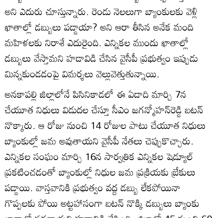
అని ఎదురు చూస్తున్నారు. రెండు నెలలుగా బ్యాంకులకు వెళ్లి
ఖాతాల్లో డబ్బులు పడ్డాయా? అని ఆరా తీసిన అనేక మంది
మహిళలకు నిరాశే ఎదురైంది. ఎన్నికల ముందు ఖాతాల్లో
డబ్బులు వేస్తామని హడావిడి చేసిన వైసీపీ ప్రభుత్వం ఇప్పుడు
మిన్నకుండడంపై విమర్శలు వెల్లువెత్తుతున్నాయి.
అనకాపల్లి జిల్లాలోనే పిసినికాడలో ఈ ఏడాది మార్చి 7న
చేయూత నిధులు విడుదల చేస్తూ సీఎం జగన్మోహన్‌రెడ్డి బటన్‌
నొక్కారు. ఆ రోజు నుంచి 14 రోజుల పాటు చేయూత నిధులు
బ్యాంకుల్లో జమ అవుతాయని వైసీపీ నేతలు చెప్పుకొచ్చారు.
ఎన్నికల సంఘం మార్చి 16న సార్వత్రిక ఎన్నికల షెడ్యూల్‌
ప్రకటించడంతో బ్యాంకుల్లో నిధుల జమ ప్రక్రియకు బ్రేకులు
పడ్డాయి. వాస్తవానికి ప్రభుత్వం వద్ద డబ్బు లేకపోయినా
గొప్పలకు పోయి అట్టహాసంగా బటన్‌ నొక్కి డబ్బులు బ్యాంకు