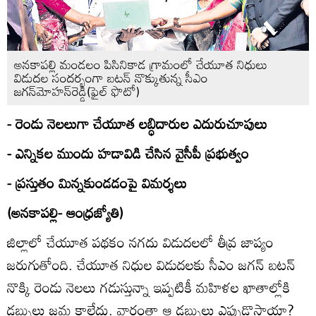
అనకాపల్లి మండలం పిసినికాడ గ్రామంలో చేయూత నిధులు
విడుదల సందర్భంగా బటన్‌ నొక్కుతున్న సీఎం
జగన్‌మోహన్‌రెడ్డి(ఫైల్‌ ఫొటో)
- రెండు నెలలుగా చేయూత లబ్ధిదారుల ఎదురుచూపులు
- ఎన్నికల ముందు హడావిడి చేసిన వైసీపీ ప్రభుత్వం
- ప్రస్తుతం మిన్నకుండడంపై విమర్శలు
(అనకాపల్లి- ఆంధ్రజ్యోతి)
జిల్లాలో చేయూత పథకం నగదు విడుదలలో తీవ్ర జాప్యం
జరుగుతోంది. చేయూత నిధుల విడుదలకు సీఎం జగన్‌ బటన్‌
నొక్కి రెండు నెలలు గడుస్తున్నా ఇప్పటికీ మహిళల ఖాతాల్లోకి
డబ్బులు జమ కాలేదు. వారంతా ఆ డబ్బులు ఎప్పుడొస్తాయా?