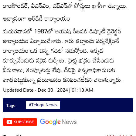
కాంపౌండర్‌, ఏఎన్‌ఎం, ఎఫ్‌ఎన్‌వో పోస్టులు ఖాళీగా ఉన్నాయి.
ఆధ్వానంగా ఆర్‌డీడీ కార్యాలయం
మధురవాడలో 1987లో ఆయుష్‌ రీజనల్‌ డిప్యూటీ డైరెక్టర్‌
కార్యాలయం ఏర్పాటుచేశారు. ఆరు జిల్లాలను పర్యవేక్షించే
కార్యాలయం ఒక చిన్న గదిలో నడుస్తోంది. అక్కడ
కూర్చునేందుకు సరైన కుర్చీలు, ఫైళ్లు భద్రం చేసేందుకు
బీరువాలు, కంప్యూటర్లు లేవు. దీనిపై ఉన్నతాధికారులకు
మొరపెట్టుకున్నా ప్రయోజనం కనిపించలేదని చెబుతున్నారు.
Updated Date - Dec 30 , 2024 | 01:13 AM
#Telugu News
Tags
SUBSCRIBE