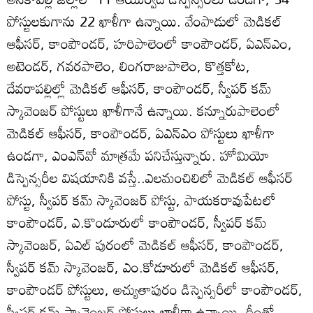
పోస్టులకుగాను 22 ఖాళీగా ఉన్నాయి. వేంపాడులో మెడికల్‌
ఆఫీసర్‌, కాంపౌండర్‌, హరిపాలెంలో కాంపౌండర్‌, ఏఎన్‌ఎం,
అటెండర్‌, గవరపాలెం, లింగరాజుపాలెం, కొత్తకోట,
దేవరాపల్లిల్లో మెడికల్‌ ఆఫీసర్‌, కాంపౌండర్‌, స్వీపర్‌ కమ్‌
స్కావెంజర్‌ పోస్టులు ఖాళీగానే ఉన్నాయి. కన్నూరుపాలెంలో
మెడికల్‌ ఆఫీసర్‌, కాంపౌండర్‌, ఏఎన్‌ఎం పోస్టులు ఖాళీగా
ఉండగా, ఎంఎన్‌వో మాత్రమే పనిచేస్తున్నారు. హోమియో
డిస్పెన్సరీల విషయానికి వస్తే..ఎలమంచిలిలో మెడికల్‌ ఆఫీసర్‌
పోస్టు, స్వీపర్‌ కమ్‌ స్కావెంజర్‌ పోస్టు, పాయకరావుపేటలో
కాంపౌండర్‌, ఎ.కొండూరులో కాంపౌండర్‌, స్వీపర్‌ కమ్‌
స్కావెంజర్‌, ఏఎల్‌ పురంలో మెడికల్‌ ఆఫీసర్‌, కాంపౌండర్‌,
స్వీపర్‌ కమ్‌ స్కావెంజర్‌, ఎం.కోడూరులో మెడికల్‌ ఆఫీసర్‌,
కాంపౌండర్‌ పోస్టులు, అచ్యుతాపురం డిస్పెన్సరీలో కాంపౌండర్‌,
స్వీపర్‌ కమ్‌ స్కావెంజర్‌ పోస్టులు ఖాళీగా ఉన్నాయి. దీంతో