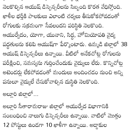
నెలకొల్పిన ఆయుష్‌ డిస్పెన్సరీలను సిబ్బంది కొరత వేధిస్తోంది.
ఖాళీల భర్తీకి పాలకులు ఎలాంటి చర్యలు తీసుకోకపోవడంతో
రోగులకు సక్రమంగా సేవలందని పరిస్థితి నెలకొంది.
ఆయుర్వేదం, యోగా, యునాని, సిద్ధ, హోమియోపతి వైద్య
పద్ధతులను కలిపి ఆయుష్‌గా పేర్కొంటారు. ఉమ్మడి జిల్లాలో 38
ఆయుష్‌ డిస్పెన్సరీలు ఉన్నాయి. వీటిలో అనేకచోట్ల రోగులను
పరీక్షించి, సమస్యను గుర్తించేందుకు వైద్యులు లేరు. కొన్నిచోట్ల
అటెండర్లు లేకపోవడంతో మందులు అందించడం నుంచి అన్ని
పనులూ వైద్యులే చేసుకోవాల్సిన దుస్థితి నెలకొంది.
అల్లూరి జిల్లాలో...
అల్లూరి సీతారామరాజు జిల్లాలో ఆయుర్వేద విభాగానికి
సంబంధించి నాలుగు డిస్పెన్సరీలు ఉన్నాయి. వాటిలో మొత్తం
12 పోస్టులు ఉండగా 10 ఖాళీగా ఉన్నాయి. అడ్డాకుల