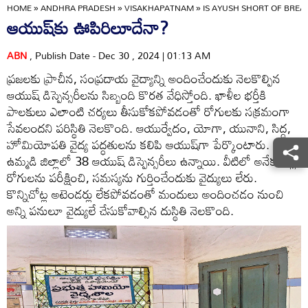
HOME
»
ANDHRA PRADESH
»
VISAKHAPATNAM
»
IS AYUSH SHORT OF BREA
ఆయుష్‌కు ఊపిరిలూదేనా?
ABN
, Publish Date - Dec 30 , 2024 | 01:13 AM
ప్రజలకు ప్రాచీన, సంప్రదాయ వైద్యాన్ని అందించేందుకు నెలకొల్పిన
ఆయుష్‌ డిస్పెన్సరీలను సిబ్బంది కొరత వేధిస్తోంది. ఖాళీల భర్తీకి
పాలకులు ఎలాంటి చర్యలు తీసుకోకపోవడంతో రోగులకు సక్రమంగా
సేవలందని పరిస్థితి నెలకొంది. ఆయుర్వేదం, యోగా, యునాని, సిద్ధ,
హోమియోపతి వైద్య పద్ధతులను కలిపి ఆయుష్‌గా పేర్కొంటారు.
ఉమ్మడి జిల్లాలో 38 ఆయుష్‌ డిస్పెన్సరీలు ఉన్నాయి. వీటిలో అనేకచోట్ల
రోగులను పరీక్షించి, సమస్యను గుర్తించేందుకు వైద్యులు లేరు.
కొన్నిచోట్ల అటెండర్లు లేకపోవడంతో మందులు అందించడం నుంచి
అన్ని పనులూ వైద్యులే చేసుకోవాల్సిన దుస్థితి నెలకొంది.