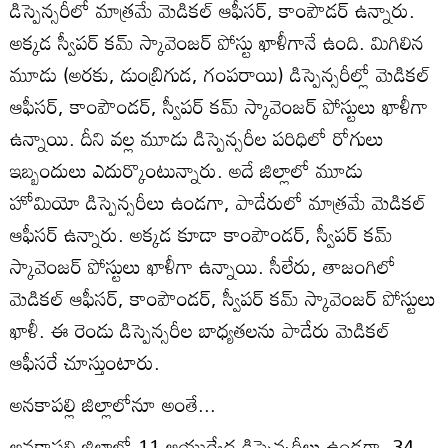
డిస్పెన్సరీలో మాత్రమే మెడికల్‌ ఆఫీసర్‌, కాంపౌడర్‌ ఉన్నారు.
అక్కడ స్వీపర్‌ కమ్‌ స్కావెంజర్‌ పోస్టు ఖాళీగానే ఉంది. మిగిలిన
మూడు (అరకు, డుంబ్రిగుడ, గంపరాయి) డిస్పెన్సరీల్లో మెడికల్‌
ఆఫీసర్‌, కాంపౌండర్‌, స్వీపర్‌ కమ్‌ స్కావెంజర్‌ పోస్టులు ఖాళీగా
ఉన్నాయి. దీని వల్ల మూడు డిస్పెన్సరీల పరిధిలో రోగులు
ఇబ్బందులు ఎదుర్కొంటున్నారు. అదే జిల్లాలో మూడు
హోమియో డిస్పెన్సరీలు ఉండగా, పాడేరులో మాత్రమే మెడికల్‌
ఆఫీసర్‌ ఉన్నారు. అక్కడ కూడా కాంపౌండర్‌, స్వీపర్‌ కమ్‌
స్కావెంజర్‌ పోస్టులు ఖాళీగా ఉన్నాయి. సీలేరు, తాజంగిలో
మెడికల్‌ ఆఫీసర్‌, కాంపౌండర్‌, స్వీపర్‌ కమ్‌ స్కావెంజర్‌ పోస్టులు
ఖాళీ. ఈ రెండు డిస్పెన్సరీల బాధ్యతలను పాడేరు మెడికల్‌
ఆఫీసరే చూస్తుంటారు.
అనకాపల్లి జిల్లాలోనూ అంతే...
అనకాపల్లి జిల్లాలో 11 ఆయుర్వేద డిస్పెన్సరీలు ఉండగా, 34