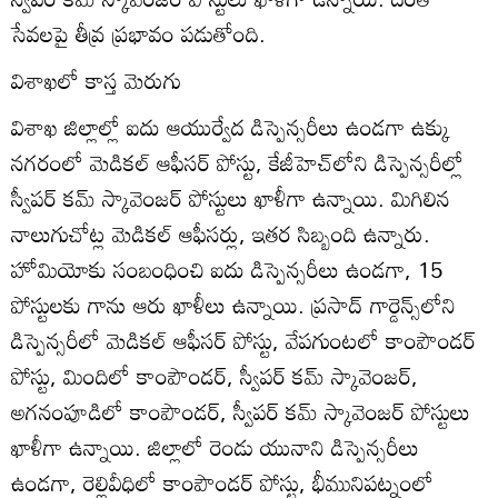
సేవలపై తీవ్ర ప్రభావం పడుతోంది.
విశాఖలో కాస్త మెరుగు
విశాఖ జిల్లాల్లో ఐదు ఆయుర్వేద డిస్పెన్సరీలు ఉండగా ఉక్కు
నగరంలో మెడికల్‌ ఆఫీసర్‌ పోస్టు, కేజీహెచ్‌లోని డిస్పెన్సరీల్లో
స్వీపర్‌ కమ్‌ స్కావెంజర్‌ పోస్టులు ఖాళీగా ఉన్నాయి. మిగిలిన
నాలుగుచోట్ల మెడికల్‌ ఆఫీసర్లు, ఇతర సిబ్బంది ఉన్నారు.
హోమియోకు సంబంధించి ఐదు డిస్పెన్సరీలు ఉండగా, 15
పోస్టులకు గాను ఆరు ఖాళీలు ఉన్నాయి. ప్రసాద్‌ గార్డెన్స్‌లోని
డిస్పెన్సరీలో మెడికల్‌ ఆఫీసర్‌ పోస్టు, వేపగుంటలో కాంపౌండర్‌
పోస్టు, మిందిలో కాంపౌండర్‌, స్వీపర్‌ కమ్‌ స్కావెంజర్‌,
అగనంపూడిలో కాంపౌండర్‌, స్వీపర్‌ కమ్‌ స్కావెంజర్‌ పోస్టులు
ఖాళీగా ఉన్నాయి. జిల్లాలో రెండు యునాని డిస్పెన్సరీలు
ఉండగా, రెల్లివీధిలో కాంపౌండర్‌ పోస్టు, భీమునిపట్నంలో