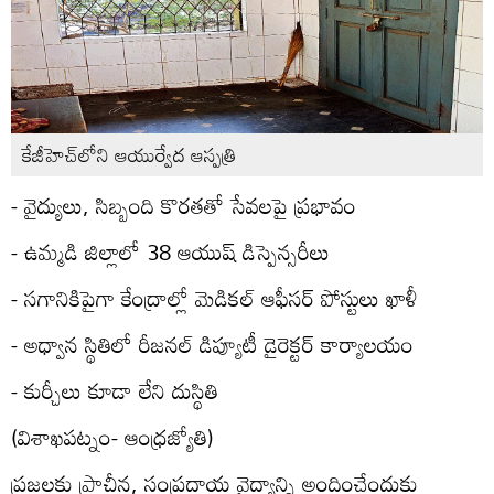
కేజీహెచ్‌లోని ఆయుర్వేద ఆస్పత్రి
- వైద్యులు, సిబ్బంది కొరతతో సేవలపై ప్రభావం
- ఉమ్మడి జిల్లాలో 38 ఆయుష్‌ డిస్పెన్సరీలు
- సగానికిపైగా కేంద్రాల్లో మెడికల్‌ ఆఫీసర్‌ పోస్టులు ఖాళీ
- అధ్వాన స్థితిలో రీజనల్‌ డిప్యూటీ డైరెక్టర్‌ కార్యాలయం
- కుర్చీలు కూడా లేని దుస్థితి
(విశాఖపట్నం- ఆంధ్రజ్యోతి)
ప్రజలకు ప్రాచీన, సంప్రదాయ వైద్యాన్ని అందించేందుకు