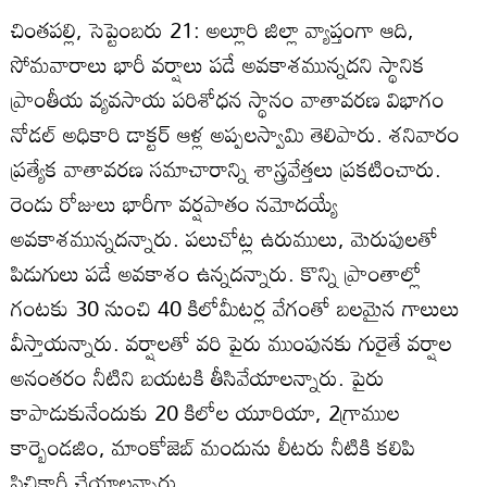
చింతపల్లి, సెప్టెంబరు 21: అల్లూరి జిల్లా వ్యాప్తంగా ఆది,
సోమవారాలు భారీ వర్షాలు పడే అవకాశమున్నదని స్థానిక
ప్రాంతీయ వ్యవసాయ పరిశోధన స్థానం వాతావరణ విభాగం
నోడల్‌ అధికారి డాక్టర్‌ ఆళ్ల అప్పలస్వామి తెలిపారు. శనివారం
ప్రత్యేక వాతావరణ సమాచారాన్ని శాస్త్రవేత్తలు ప్రకటించారు.
రెండు రోజులు భారీగా వర్షపాతం నమోదయ్యే
అవకాశమున్నదన్నారు. పలుచోట్ల ఉరుములు, మెరుపులతో
పిడుగులు పడే అవకాశం ఉన్నదన్నారు. కొన్ని ప్రాంతాల్లో
గంటకు 30 నుంచి 40 కిలోమీటర్ల వేగంతో బలమైన గాలులు
వీస్తాయన్నారు. వర్షాలతో వరి పైరు ముంపునకు గురైతే వర్షాల
అనంతరం నీటిని బయటకి తీసివేయాలన్నారు. పైరు
కాపాడుకునేందుకు 20 కిలోల యూరియా, 2గ్రాముల
కార్బెండజిం, మాంకోజెబ్‌ మందును లీటరు నీటికి కలిపి
పిచికారీ చేయాలన్నారు.