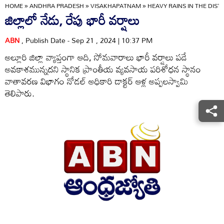
HOME
»
ANDHRA PRADESH
»
VISAKHAPATNAM
»
HEAVY RAINS IN THE DI
జిల్లాలో నేడు, రేపు భారీ వర్షాలు
ABN
, Publish Date - Sep 21 , 2024 | 10:37 PM
అల్లూరి జిల్లా వ్యాప్తంగా ఆది, సోమవారాలు భారీ వర్షాలు పడే
అవకాశమున్నదని స్థానిక ప్రాంతీయ వ్యవసాయ పరిశోధన స్థానం
వాతావరణ విభాగం నోడల్‌ అధికారి డాక్టర్‌ ఆళ్ల అప్పలస్వామి
తెలిపారు.