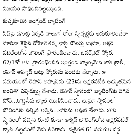
విజయం సాధించినట్టయ్యింది.
కుప్పకూలిన ఇంగ్లండ్‌ బ్యాటింగ్‌
పిచ్‌పై పగుళ్లు ఏర్పడి నాలుగో రోజు స్పిన్నర్లకు అనుకూలించేలా
మారినా కెప్టెన్‌ రోహిత్‌శర్మ ఫాస్ట్‌ బౌలర్లు బుమ్రా, అక్షర్‌
పటేల్‌లతోనే బౌలింగ్‌ ప్రారంభించాడు. ఓవర్‌నైట్‌ స్కోరు
67/1తో ఆట ప్రారంభించిన ఇంగ్లండ్‌ బ్యాట్స్‌మెన్‌ జాక్‌ క్రాలీ,
రెహన్‌ అహ్మద్‌ జట్టు స్కోరును వందకు చేర్చారు. ఆ
సమయంలో రెహన్‌ అహ్మద్‌ను (23)ను అక్షరపటేల్‌ అద్భుతమైన
బంతితో ఎల్బీడబ్ల్యు చేశాడు. రెహన్‌ స్థానంలో బ్యాటింగ్‌కు దిగిన
పోప్‌...కొద్దిసేపు బ్యాట్‌ ఝుళిపించాడు. బుమ్రా స్థానంలో
బౌలింగ్‌కు వచ్చిన అశ్విన్‌...పోప్‌ను అవుట్‌ చేశాడు. పోప్‌
స్థానంలో వచ్చిన రూట్‌ కూడా అశ్విన్‌ బౌలింగ్‌లోనే అక్షరపటేల్‌
క్యాచ్‌ పట్టడంతో వెను తిరిగాడు. వ్యక్తిగత 61 పరుగుల వద్ద