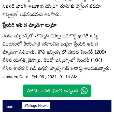
నిలబడి భారత్‌ ఆటగాళ్లు డెస్సింగ్‌ రూమ్‌కు వెళ్లేంత వరకూ
చప్పట్లతో అభినందనలు తెలిపారు.
ప్లేయర్‌ ఆఫ్‌ ద మ్యాచ్‌గా బుమ్రా
రెండు ఇన్నింగ్స్‌లో తొమ్మిది వికెట్లు పడగొట్టి భారత్‌ జట్టు
విజయంలో కీలకపాత్ర వహించిన బుమ్రా ప్లేయర్‌ ఆఫ్‌ ద
మ్యాచ్‌గా నిలిచాడు. తొలి ఇన్నింగ్స్‌లో డబుల్‌ సెంచరీ (209)
చేసిన యశశ్వి జైస్వాల్‌, రెండో ఇన్నింగ్స్‌లో సెంచరీ (104)
చేసిన శుభమన్‌ గిల్‌ ఉత్తమ బ్యాట్స్‌మెన్‌ అవార్డు అందుకున్నారు.
Updated Date - Feb 06 , 2024 | 01:14 AM
#Telugu News
Tags