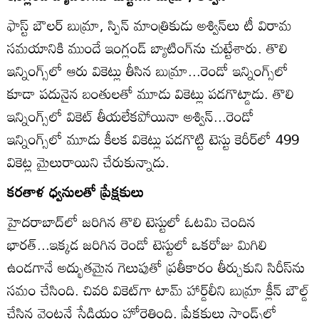
ఫాస్ట్‌ బౌలర్‌ బుమ్రా, స్పిన్‌ మాంత్రికుడు అశ్విన్‌లు టీ విరామ
సమయానికి ముందే ఇంగ్లండ్‌ బ్యాటింగ్‌ను చుట్టేశారు. తొలి
ఇన్నింగ్స్‌లో ఆరు వికెట్లు తీసిన బుమ్రా...రెండో ఇన్నింగ్స్‌లో
కూడా పదునైన బంతులతో మూడు వికెట్లు పడగొట్డాడు. తొలి
ఇన్నింగ్స్‌లో వికెట్‌ తీయలేకపోయినా అశ్విన్‌...రెండో
ఇన్నింగ్స్‌లో మూడు కీలక వికెట్లు పడగొట్టి టెస్టు కెరీర్‌లో 499
వికెట్ల మైలురాయిని చేరుకున్నాడు.
కరతాళ ధ్వనులతో ప్రేక్షకులు
హైదరాబాద్‌లో జరిగిన తొలి టెస్టులో ఓటమి చెందిన
భారత్‌...ఇక్కడ జరిగిన రెండో టెస్టులో ఒకరోజు మిగిలి
ఉండగానే అద్భుతమైన గెలుపుతో ప్రతీకారం తీర్చుకుని సిరీస్‌ను
సమం చేసింది. చివరి వికెట్‌గా టామ్‌ హార్డ్‌లీని బుమ్రా క్లీన్‌ బౌల్డ్‌
చేసిన వెంటనే స్టేడియం హోరెత్తింది. ప్రేక్షకులు స్టాండ్స్‌లో