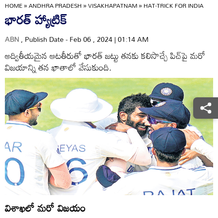
HOME
»
ANDHRA PRADESH
»
VISAKHAPATNAM
»
HAT-TRICK FOR INDIA
భారత్‌ హ్యాట్రిక్‌
ABN
, Publish Date - Feb 06 , 2024 | 01:14 AM
అద్వితీయమైన ఆటతీరుతో భారత్‌ జట్టు తనకు కలిసొచ్చే పిచ్‌పై మరో
విజయాన్ని తన ఖాతాలో వేసుకుంది.
విశాఖలో మరో విజయం