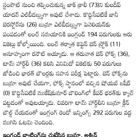
స్టంపౌట్‌ నుంచి తప్పించుకున్న జాక్‌ క్రాలీ (73)ని కులదీప్‌
యాదవ్‌ ఎల్‌బీడబ్ల్యుగా అవుట్‌ చేశాడు. కొద్దిసేపటికే జానీ
బెరస్టోవ్‌ను (26) బుమ్రా ఎల్‌బీడబ్ల్యుగా పెవెలియన్‌కు
పంపడంతో లంచ్‌ సమయానికి ఇంగ్లండ్‌ 194 పరుగులకు ఆరు
వికెట్లు కోల్పోయింది. లంచ్‌ తర్వాత కెప్టెన్‌ బెన్‌ స్ర్టోక్‌ (11)
అనూహ్యంగా రనౌట్‌ అయ్యాడు. ఆ తరువాత బెన్‌ ఫోక్స్‌ (36),
టామ్‌ హార్డ్‌లీ (36) కలిసి ఎనిమిదో వికెట్‌కు 50 పరుగులు
జోడించి భారత్‌ బౌలర్లకు సహన పరీక్ష పెట్టారు. బెన్‌ ఫోక్స్‌ను
బుమ్రా అవుట్‌ చేయగా, ఫోక్స్‌ స్థానంలో వచ్చిన షోయబ్‌ బషీర్‌
(0) కొద్దిసేపటికే ముకేష్‌కుమార్‌ బౌలింగ్‌లో కీపర్‌ భరత్‌కు క్యాచ్‌
పట్టడంతో అవుటయ్యాడు. చివరిగా టామ్‌ హార్డ్‌లీని బుమ్రా క్లీన్‌
బౌల్డ్‌ చేయడంతో ఇంగ్లంగ్‌ రెండో ఇన్నింగ్స్‌ 292 పరుగుల వద్ద
ముగిసి ఓటమి చెందింది.
ఇంగ్లండ్‌ బ్యాటింగ్‌ను చుట్టేసిన బుమ్రా, అశ్విన్‌