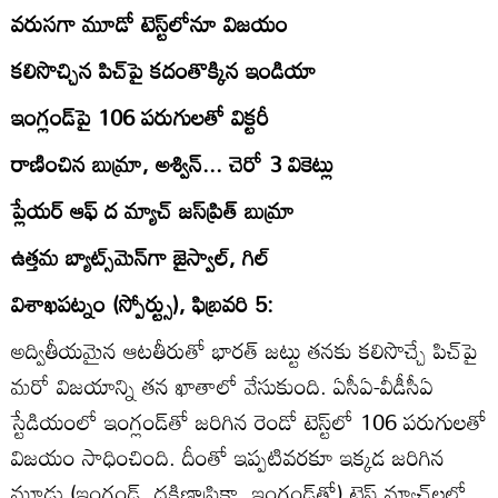
వరుసగా మూడో టెస్ట్‌లోనూ విజయం
కలిసొచ్చిన పిచ్‌పై కదంతొక్కిన ఇండియా
ఇంగ్లండ్‌పై 106 పరుగులతో విక్టరీ
రాణించిన బుమ్రా, అశ్విన్‌... చెరో 3 వికెట్లు
ప్లేయర్‌ ఆఫ్‌ ద మ్యాచ్‌ జస్‌ప్రిత్‌ బుమ్రా
ఉత్తమ బ్యాట్స్‌మెన్‌గా జైస్వాల్‌, గిల్‌
విశాఖపట్నం (స్పోర్ట్సు), ఫిబ్రవరి 5:
అద్వితీయమైన ఆటతీరుతో భారత్‌ జట్టు తనకు కలిసొచ్చే పిచ్‌పై
మరో విజయాన్ని తన ఖాతాలో వేసుకుంది. ఏసీఏ-వీడీసీఏ
స్టేడియంలో ఇంగ్లండ్‌తో జరిగిన రెండో టెస్ట్‌లో 106 పరుగులతో
విజయం సాధించింది. దీంతో ఇప్పటివరకూ ఇక్కడ జరిగిన
మూడు (ఇంగ్లండ్‌, దక్షిణాఫ్రికా, ఇంగ్లండ్‌తో) టెస్ట్‌ మ్యాచ్‌లలో