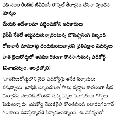
పది నెలల కిందటే జీవీఎంసీ కౌన్సిల్‌ తీర్మానం చేసినా స్పందన
శూన్యం
మేయర్‌ ఆదేశాలనూ పట్టించుకోని అధికారులు
వైసీపీ నేతలే అడ్డుపడుతున్నారంటున్న టౌన్‌ప్లానింగ్‌ సిబ్బంది
రోజువారీ మామూళ్లు దండుకుంటున్నారని ప్రతిపక్షాల విమర్శలు
పాత జైలురోడ్డులో అనధికారికంగా కొనసాగుతున్న ఫుడ్‌కోర్ట్‌
(విశాఖపట్నం, ఆంధ్రజ్యోతి)
‘పాతజైలురోడ్డులోని నైట్‌ ఫుడ్‌కోర్ట్‌పై అనేక ఫిర్యాదులు
వస్తున్నాయి. ట్రాఫిక్‌ ఇబ్బందులతోపాటు వ్యర్థాల కారణంగా తీవ్ర
దుర్వాసన వెలువడుతోందని చుట్టుపక్కల నివాసితులు గగ్గోలు
పెడుతున్నారు. ఫుడ్‌కోర్ట్‌ వెనుకవైపు కొంతమంది బహిరంగంగానే
గంజాయి సేవిస్తున్నారనే ఫిర్యాదులున్నాయి. ఈ నేపథ్యంలో