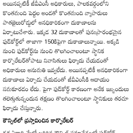
అయినప్పటికీ జీవీఎంసీ అధికారులు, పాలకవర్గంలోని
కొంతమంది పెద్దల అండతో కొంతమంది వ్యాపారులు
పాతజైలురోడ్డులో అనధికారికంగా దుకాణాలను
ఏర్పాటుచేశారు. ఇక్కడ 32 దుకాణాలతో పునఃప్రారంభమైన
ఫుడ్‌కోర్ట్‌లో తాజాగా 150కిపైగా దుకాణాలున్నాయి. అక్కడి
నుంచి ఫుడ్‌కోర్ట్‌ను నుంచి తొలగించాలంటూ స్థానిక
కార్పొరేటర్‌తోపాటు నివాసితులు ఫిర్యాదు చేయడంతో
అధికారులు అనుమతి ఇవ్వలేదు. అయినప్పటికీ అనధికారికంగా
దుకాణాలు ఏర్పాడు చేయడంతో జీవీఎంసీకి ఆదాయం
సమకూరడం లేదు. పైగా ఫుడ్‌కోర్ట్‌ కారణంగా అనేక ఇబ్బందులు
తలెత్తుతున్నందున తక్షణం తొలగించాలంటూ స్థానికులు తరచూ
ఫిర్యాదు చేస్తున్నారు.
కౌన్సిల్‌లో ప్రస్తావించిన కార్పొరేటర్‌
గత ఏడాది మేలో జరిగిన కౌన్సిల్‌ సమావేశంలో ఫుడ్‌కోర్ట్‌