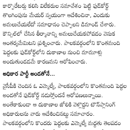
కార్పొరేటర్లు కలిసి విలేకరుల సమావేశం పెట్టి ఫుడ్‌కోర్ట్‌
తొలగింపును మేయర్‌ స్వయంగా ఆదేశించినా, ఎందుకు
అమలుచేయలేదో సమాధానం చెప్పాలని డిమాండ్‌ చేశారు.
కౌన్సిల్‌లో చేసిన తీర్మానాన్ని అమలుచేయకపోవడం వెనుక
ఆంతర్యమేమిటని ప్రశ్నించారు. పాలకవర్గంలోని కొంతమంది
పెద్దలకు ఫుడ్‌కోర్ట్‌లోని దుకాణాల నుంచి మామూళ్లు
అందుతుండడమే కారణమని ఆరోపించారు.
అధికార పార్టీ అండతోనే...
వైసీపీకి చెందిన ఓ ఎమ్మెల్యే, పాలకవర్గంలోని కొంతమంది పెద్దల
అండతోనే ఫుడ్‌కోర్ట్‌ నడుస్తోందనే ఆరోపణలున్నాయి.
అంతేకాకుండా ఆ దుకాణాల జోలికి వెళ్లొద్దని టౌన్‌ప్లానింగ్‌
అధికారులను వారు ఆదేశించినట్టు సమాచారం.
పాలకవర్గంలోని కొందరు పెద్దలకు ఎమ్మెల్యే మద్దతు తెలపడం