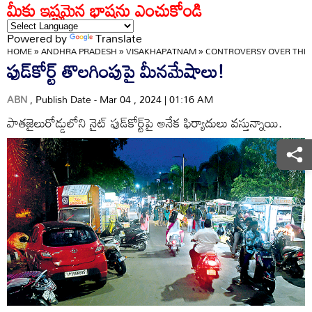
మీకు ఇష్టమైన భాషను ఎంచుకోండి
Powered by
Translate
HOME
»
ANDHRA PRADESH
»
VISAKHAPATNAM
»
CONTROVERSY OVER THE 
ఫుడ్‌కోర్ట్‌ తొలగింపుపై మీనమేషాలు!
ABN
, Publish Date - Mar 04 , 2024 | 01:16 AM
పాతజైలురోడ్డులోని నైట్‌ ఫుడ్‌కోర్ట్‌పై అనేక ఫిర్యాదులు వస్తున్నాయి.