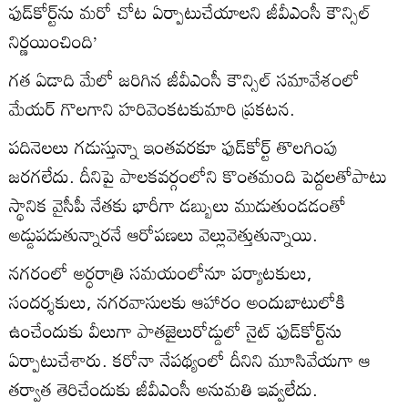
ఫుడ్‌కోర్ట్‌ను మరో చోట ఏర్పాటుచేయాలని జీవీఎంసీ కౌన్సిల్‌
నిర్ణయించింది’
గత ఏడాది మేలో జరిగిన జీవీఎంసీ కౌన్సిల్‌ సమావేశంలో
మేయర్‌ గొలగాని హరివెంకటకుమారి ప్రకటన.
పదినెలలు గడుస్తున్నా ఇంతవరకూ ఫుడ్‌కోర్ట్‌ తొలగింపు
జరగలేదు. దీనిపై పాలకవర్గంలోని కొంతమంది పెద్దలతోపాటు
స్థానిక వైసీపీ నేతకు భారీగా డబ్బులు ముడుతుండడంతో
అడ్డుపడుతున్నారనే ఆరోపణలు వెల్లువెత్తుతున్నాయి.
నగరంలో అర్ధరాత్రి సమయంలోనూ పర్యాటకులు,
సందర్శకులు, నగరవాసులకు ఆహారం అందుబాటులోకి
ఉంచేందుకు వీలుగా పాతజైలురోడ్డులో నైట్‌ ఫుడ్‌కోర్ట్‌ను
ఏర్పాటుచేశారు. కరోనా నేపథ్యంలో దీనిని మూసివేయగా ఆ
తర్వాత తెరిచేందుకు జీవీఎంసీ అనుమతి ఇవ్వలేదు.