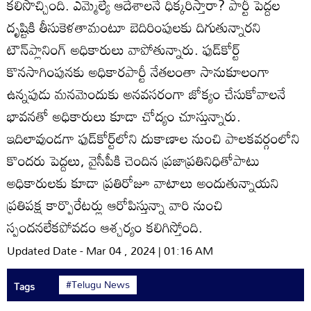
కలిసొచ్చింది. ఎమ్మెల్యే ఆదేశాలనే ధిక్కరిస్తారా? పార్టీ పెద్దల
దృష్టికి తీసుకెళతామంటూ బెదిరింపులకు దిగుతున్నారని
టౌన్‌ప్లానింగ్‌ అధికారులు వాపోతున్నారు. ఫుడ్‌కోర్ట్‌
కొనసాగింపునకు అధికారపార్టీ నేతలంతా సానుకూలంగా
ఉన్నపుడు మనమెందుకు అనవసరంగా జోక్యం చేసుకోవాలనే
భావనతో అధికారులు కూడా చోద్యం చూస్తున్నారు.
ఇదిలావుండగా ఫుడ్‌కోర్ట్‌లోని దుకాణాల నుంచి పాలకవర్గంలోని
కొందరు పెద్దలు, వైసీపీకి చెందిన ప్రజాప్రతినిధితోపాటు
అధికారులకు కూడా ప్రతిరోజూ వాటాలు అందుతున్నాయని
ప్రతిపక్ష కార్పొరేటర్లు ఆరోపిస్తున్నా వారి నుంచి
స్పందనలేకపోవడం ఆశ్చర్యం కలిగిస్తోంది.
Updated Date - Mar 04 , 2024 | 01:16 AM
#Telugu News
Tags