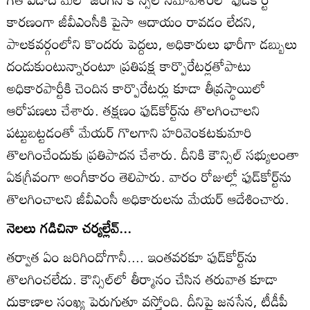
కారణంగా జీవీఎంసీకి పైసా ఆదాయం రావడం లేదని,
పాలకవర్గంలోని కొందరు పెద్దలు, అధికారులు భారీగా డబ్బులు
దండుకుంటున్నారంటూ ప్రతిపక్ష కార్పొరేటర్లతోపాటు
అధికారపార్టీకి చెందిన కార్పొరేటర్లు కూడా తీవ్రస్థాయిలో
ఆరోపణలు చేశారు. తక్షణం ఫుడ్‌కోర్ట్‌ను తొలగించాలని
పట్టుబట్టడంతో మేయర్‌ గొలగాని హరివెంకటకుమారి
తొలగించేందుకు ప్రతిపాదన చేశారు. దీనికి కౌన్సిల్‌ సభ్యులంతా
ఏకగ్రీవంగా అంగీకారం తెలిపారు. వారం రోజుల్లో ఫుడ్‌కోర్ట్‌ను
తొలగించాలని జీవీఎంసీ అధికారులను మేయర్‌ ఆదేశించారు.
నెలలు గడిచినా చర్యల్లేవ్‌...
తర్వాత ఏం జరిగిందోగానీ.... ఇంతవరకూ ఫుడ్‌కోర్ట్‌ను
తొలగించలేదు. కౌన్సిల్‌లో తీర్మానం చేసిన తరువాత కూడా
దుకాణాల సంఖ్య పెరుగుతూ వస్తోంది. దీనిపై జనసేన, టీడీపీ