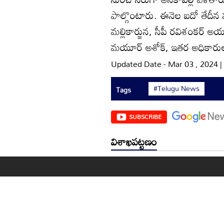
పాల్గొంటారు. ఈనెల ఐదో తేదీన 
మల్లికార్జున, సీపీ రవిశంకర్‌ అయ
మయూర్‌ అశోక్‌, ఇతర అధికారుల
Updated Date - Mar 03 , 2024 
#Telugu News
Tags
SUBSCRIBE
విశాఖపట్టణం