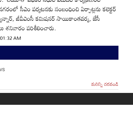
నగరంలో సీఎం పర్యటనకు సంబంధించి ఏర్పాట్లను కలెక్టర్‌
్యన్నార్‌, జీవీఎంసీ కమిషనర్‌ సాయికాంతవర్మ, జేసీ
ు శనివారం పరిశీలించారు.
| 01:32 AM
మరిన్ని చదవండి