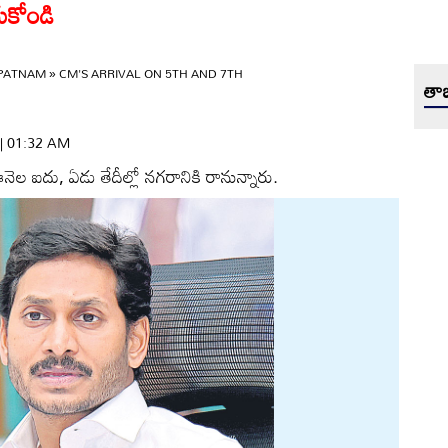
ుకోండి
APATNAM
»
CM'S ARRIVAL ON 5TH AND 7TH
తాజ
 | 01:32 AM
 ఈనెల ఐదు, ఏడు తేదీల్లో నగరానికి రానున్నారు.