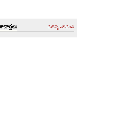
ావార్తలు
మరిన్ని చదవండి