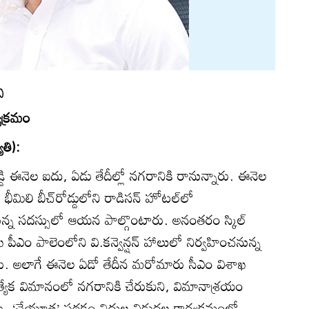
ు
యక్రమం
తి):
ెడ్డి ఈనెల ఐదు, ఏడు తేదీల్లో నగరానికి రానున్నారు. ఈనెల
ో భీమిలి బీచ్‌రోడ్డులోని రాడిసన్‌ హోటల్‌లో
నున్న సదస్సులో ఆయన పాల్గొంటారు. అనంతరం స్కిల్‌
 పీఎం పాలెంలోని వి.కన్వెన్షన్‌ హాలులో నిర్వహించనున్న
ారు. అలాగే ఈనెల ఏడో తేదీన మరోమారు సీఎం విశాఖ
రత్యేక విమానంలో నగరానికి చేరుకుని, విమానాశ్రయం
ారు. ‘చేయూత’ పథకం నిధుల విడుదల కార్యక్రమంలో