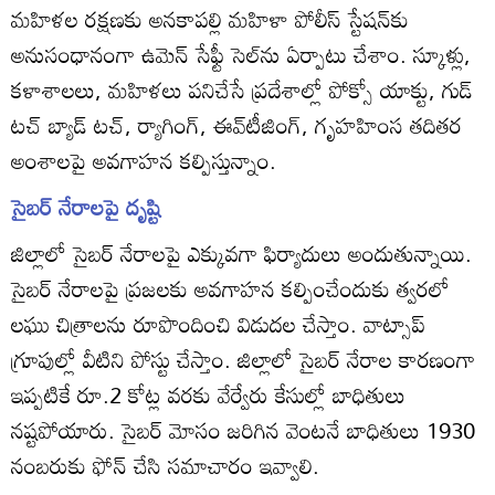
మహిళల రక్షణకు అనకాపల్లి మహిళా పోలీస్‌ స్టేషన్‌కు
అనుసంధానంగా ఉమెన్‌ సేఫ్టీ సెల్‌ను ఏర్పాటు చేశాం. స్కూళ్లు,
కళాశాలలు, మహిళలు పనిచేసే ప్రదేశాల్లో పోక్సో యాక్టు, గుడ్‌
టచ్‌ బ్యాడ్‌ టచ్‌, ర్యాగింగ్‌, ఈవ్‌టీజింగ్‌, గృహహింస తదితర
అంశాలపై అవగాహన కల్పిస్తున్నాం.
సైబర్‌ నేరాలపై దృష్టి
జిల్లాలో సైబర్‌ నేరాలపై ఎక్కువగా ఫిర్యాదులు అందుతున్నాయి.
సైబర్‌ నేరాలపై ప్రజలకు అవగాహన కల్పించేందుకు త్వరలో
లఘు చిత్రాలను రూపొందించి విడుదల చేస్తాం. వాట్సాప్‌
గ్రూపుల్లో వీటిని పోస్టు చేస్తాం. జిల్లాలో సైబర్‌ నేరాల కారణంగా
ఇప్పటికే రూ.2 కోట్ల వరకు వేర్వేరు కేసుల్లో బాధితులు
నష్టపోయారు. సైబర్‌ మోసం జరిగిన వెంటనే బాధితులు 1930
నంబరుకు ఫోన్‌ చేసి సమాచారం ఇవ్వాలి.