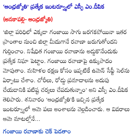
‘ఆంధ్రజ్యోతి’ ప్రత్యేక ఇంటర్వ్యూలో ఎస్పీ ఎం.దీపిక
(అనకాపల్లి- ఆంధ్రజ్యోతి)
‘జిల్లా పరిధిలో ఎక్కడా గంజాయి సాగు జరగకపోయినా ఇతర
ప్రాంతాల నుంచి జిల్లా మీదుగానే రవాణా జరుగుతోందని
గుర్తించాం. నిషేధిత గంజాయి రవాణాను అడ్డుకొనేందుకు
ప్రత్యేక నిఘా పెట్టాం. గంజాయి రవాణాపై ఉక్కుపాదం
మోపుతాం. మహిళల రక్షణ కోసం ఇప్పటికే ఉమెన్‌ సేఫ్టీ సెల్‌ను
ఏర్పాటు చేశాం. చోరీలు, రోడ్డు ప్రమాదాలను అదుపు
చేయడానికి పటిష్ట చర్యలు చేపడుతున్నాం’ అని ఎస్పీ ఎం.దీపిక
తెలిపారు. శనివారం ‘ఆంధ్రజ్యోతి’కి ఇచ్చిన ప్రత్యేక
ఇంటర్వ్యూలో ఆమె పలు అంశాలను వెల్లడించారు. ఆ వివరాలు
ఆమె మాటల్లోనే...
గంజాయి రవాణాకు చెక్‌ పెడతాం