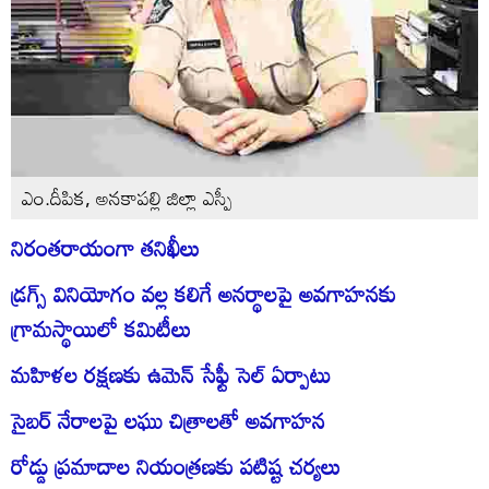
ఎం.దీపిక, అనకాపల్లి జిల్లా ఎస్పీ
నిరంతరాయంగా తనిఖీలు
డ్రగ్స్‌ వినియోగం వల్ల కలిగే అనర్థాలపై అవగాహనకు
గ్రామస్థాయిలో కమిటీలు
మహిళల రక్షణకు ఉమెన్‌ సేఫ్టీ సెల్‌ ఏర్పాటు
సైబర్‌ నేరాలపై లఘు చిత్రాలతో అవగాహన
రోడ్డు ప్రమాదాల నియంత్రణకు పటిష్ట చర్యలు