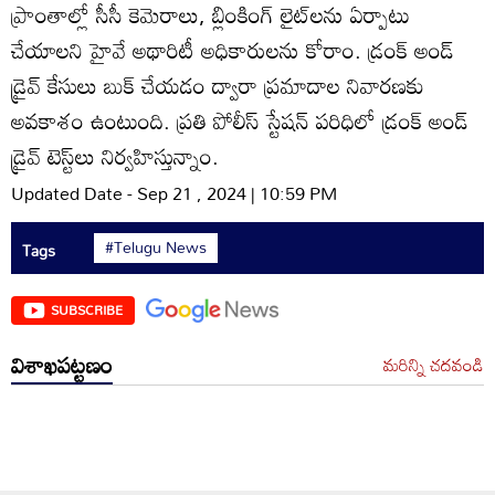
ప్రాంతాల్లో సీసీ కెమెరాలు, బ్లింకింగ్‌ లైట్‌లను ఏర్పాటు
చేయాలని హైవే అథారిటీ అధికారులను కోరాం. డ్రంక్‌ అండ్‌
డ్రైవ్‌ కేసులు బుక్‌ చేయడం ద్వారా ప్రమాదాల నివారణకు
అవకాశం ఉంటుంది. ప్రతి పోలీస్‌ స్టేషన్‌ పరిధిలో డ్రంక్‌ అండ్‌
డ్రైవ్‌ టెస్ట్‌లు నిర్వహిస్తున్నాం.
Updated Date - Sep 21 , 2024 | 10:59 PM
#Telugu News
Tags
SUBSCRIBE
విశాఖపట్టణం
మరిన్ని చదవండి