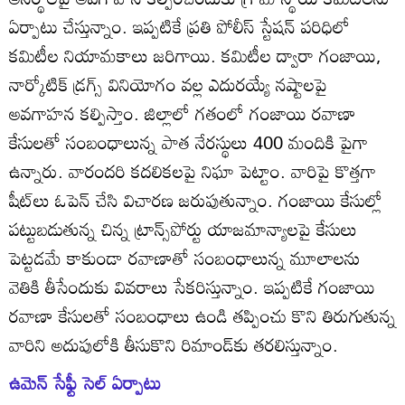
ఏర్పాటు చేస్తున్నాం. ఇప్పటికే ప్రతి పోలీస్‌ స్టేషన్‌ పరిధిలో
కమిటీల నియామకాలు జరిగాయి. కమిటీల ద్వారా గంజాయి,
నార్కోటిక్‌ డ్రగ్స్‌ వినియోగం వల్ల ఎదురయ్యే నష్టాలపై
అవగాహన కల్పిస్తాం. జిల్లాలో గతంలో గంజాయి రవాణా
కేసులతో సంబంధాలున్న పాత నేరస్థులు 400 మందికి పైగా
ఉన్నారు. వారందరి కదలికలపై నిఘా పెట్టాం. వారిపై కొత్తగా
షీట్‌లు ఓపెన్‌ చేసి విచారణ జరుపుతున్నాం. గంజాయి కేసుల్లో
పట్టుబడుతున్న చిన్న ట్రాన్స్‌పోర్టు యాజమాన్యాలపై కేసులు
పెట్టడమే కాకుండా రవాణాతో సంబంధాలున్న మూలాలను
వెతికి తీసేందుకు వివరాలు సేకరిస్తున్నాం. ఇప్పటికే గంజాయి
రవాణా కేసులతో సంబంధాలు ఉండి తప్పించు కొని తిరుగుతున్న
వారిని అదుపులోకి తీసుకొని రిమాండ్‌కు తరలిస్తున్నాం.
ఉమెన్‌ సేఫ్టీ సెల్‌ ఏర్పాటు