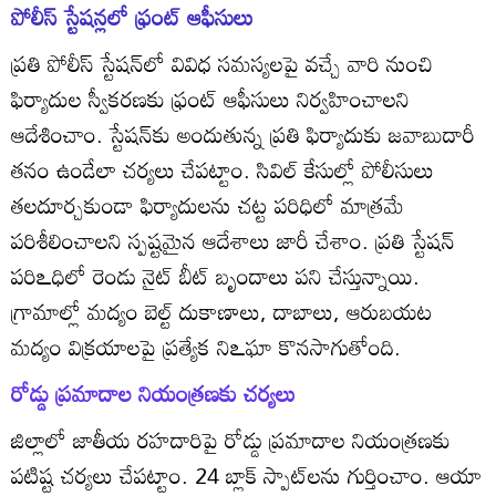
పోలీస్‌ స్టేషన్లలో ఫ్రంట్‌ ఆఫీసులు
ప్రతి పోలీస్‌ స్టేషన్‌లో వివిధ సమస్యలపై వచ్చే వారి నుంచి
ఫిర్యాదుల స్వీకరణకు ఫ్రంట్‌ ఆఫీసులు నిర్వహించాలని
ఆదేశించాం. స్టేషన్‌కు అందుతున్న ప్రతి ఫిర్యాదుకు జవాబుదారీ
తనం ఉండేలా చర్యలు చేపట్టాం. సివిల్‌ కేసుల్లో పోలీసులు
తలదూర్చకుండా ఫిర్యాదులను చట్ట పరిధిలో మాత్రమే
పరిశీలించాలని స్పష్టమైన ఆదేశాలు జారీ చేశాం. ప్రతి స్టేషన్‌
పరిఽధిలో రెండు నైట్‌ బీట్‌ బృందాలు పని చేస్తున్నాయి.
గ్రామాల్లో మద్యం బెల్ట్‌ దుకాణాలు, దాబాలు, ఆరుబయట
మద్యం విక్రయాలపై ప్రత్యేక నిఽఘా కొనసాగుతోంది.
రోడ్డు ప్రమాదాల నియంత్రణకు చర్యలు
జిల్లాలో జాతీయ రహదారిపై రోడ్డు ప్రమాదాల నియంత్రణకు
పటిష్ట చర్యలు చేపట్టాం. 24 బ్లాక్‌ స్పాట్‌లను గుర్తించాం. ఆయా