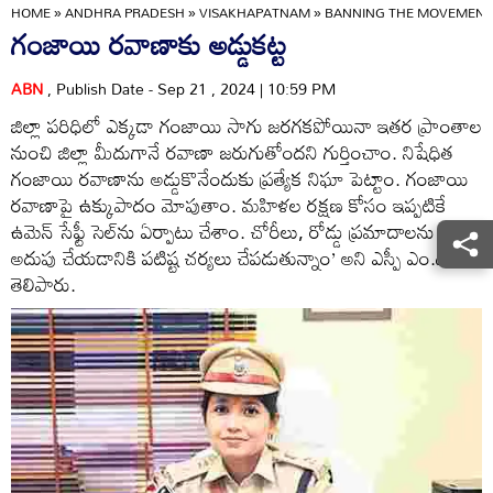
HOME
»
ANDHRA PRADESH
»
VISAKHAPATNAM
»
BANNING THE MOVEMENT
గంజాయి రవాణాకు అడ్డుకట్ట
ABN
, Publish Date - Sep 21 , 2024 | 10:59 PM
జిల్లా పరిధిలో ఎక్కడా గంజాయి సాగు జరగకపోయినా ఇతర ప్రాంతాల
నుంచి జిల్లా మీదుగానే రవాణా జరుగుతోందని గుర్తించాం. నిషేధిత
గంజాయి రవాణాను అడ్డుకొనేందుకు ప్రత్యేక నిఘా పెట్టాం. గంజాయి
రవాణాపై ఉక్కుపాదం మోపుతాం. మహిళల రక్షణ కోసం ఇప్పటికే
ఉమెన్‌ సేఫ్టీ సెల్‌ను ఏర్పాటు చేశాం. చోరీలు, రోడ్డు ప్రమాదాలను
అదుపు చేయడానికి పటిష్ట చర్యలు చేపడుతున్నాం’ అని ఎస్పీ ఎం.దీపిక
తెలిపారు.