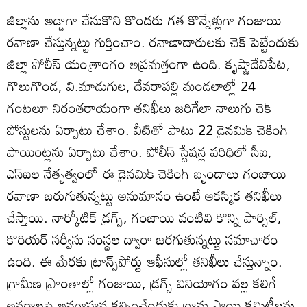
జిల్లాను అడ్డాగా చేసుకొని కొందరు గత కొన్నేళ్లుగా గంజాయి
రవాణా చేస్తున్నట్టు గుర్తించాం. రవాణాదారులకు చెక్‌ పెట్టేందుకు
జిల్లా పోలీస్‌ యంత్రాంగం అప్రమత్తంగా ఉంది. కృష్ణాదేవిపేట,
గొలుగొండ, వి.మాడుగుల, దేవరాపల్లి మండలాల్లో 24
గంటలూ నిరంతరాయంగా తనిఖీలు జరిగేలా నాలుగు చెక్‌
పోస్టులను ఏర్పాటు చేశాం. వీటితో పాటు 22 డైనమిక్‌ చెకింగ్‌
పాయింట్లను ఏర్పాటు చేశాం. పోలీస్‌ స్టేషన్ల పరిధిలో సీఐ,
ఎస్‌ఐల నేతృత్వంలో ఈ డైనమిక్‌ చెకింగ్‌ బృందాలు గంజాయి
రవాణా జరుగుతున్నట్టు అనుమానం ఉంటే ఆకస్మిక తనిఖీలు
చేస్తాయి. నార్కోటిక్‌ డ్రగ్స్‌, గంజాయి వంటివి కొన్ని పార్సిల్‌,
కొరియర్‌ సర్వీసు సంస్థల ద్వారా జరగుతున్నట్టు సమాచారం
ఉంది. ఈ మేరకు ట్రాన్స్‌పోర్టు ఆఫీసుల్లో తనిఖీలు చేస్తున్నాం.
గ్రామీణ ప్రాంతాల్లో గంజాయి, డ్రగ్స్‌ వినియోగం వల్ల కలిగే
అనర్థాలపై అవగాహన కల్పించేందుకు గ్రామ స్థాయి కమిటీలను