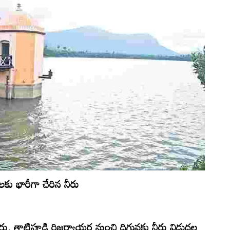
కు భారీగా చేరిన నీరు
రు, తాటిపూడి రిజర్వాయర్ల నుంచి దిగువకు నీరు విడుదల