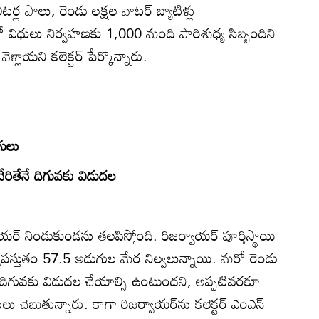
టర్ల పాలు, రెండు లక్షల వాటర్‌ బ్యాటిళ్లు
ిధులు నిర్వహణకు 1,000 మంది పారిశుధ్య సిబ్బందిని
ళ్లాయని కలెక్టర్‌ పేర్కొన్నారు.
గులు
రితేనే దిగువకు విడుదల
వాయర్‌ నిండుకుండను తలపిస్తోంది. రిజర్వాయర్‌ పూర్తిస్థాయి
ప్రస్తుతం 57.5 అడుగుల మేర నిల్వలున్నాయి. మరో రెండు
త్తి దిగువకు విడుదల చేయాల్సి ఉంటుందని, అప్పటివరకూ
 చెబుతున్నారు. కాగా రిజర్వాయర్‌ను కలెక్టర్‌ ఎంఎన్‌