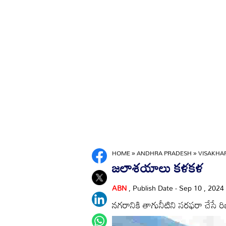
HOME
»
ANDHRA PRADESH
»
VISAKH
జలాశయాలు కళకళ
ABN
, Publish Date - Sep 10 , 2024
నగరానికి తాగునీటిని సరఫరా చేసే ర