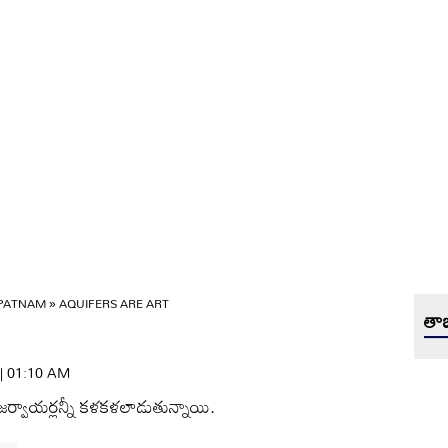
APATNAM
»
AQUIFERS ARE ART
తాజ
 | 01:10 AM
ిజర్వాయర్లన్నీ కళకళలాడుతున్నాయి.