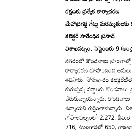
రక్షణకు ప్రత్యేక కార్యాచరణ
మేహాద్రిగెడ్డ గేట్లు మరమ్మతులకు
కలెక్టర్‌ హరేంధిర ప్రసాద్‌
విశాఖపట్నం, సెప్టెంబరు 9 (ఆంధ్ర
నగరంలో కొండవాలు ప్రాంతాల్లో న
కార్యాచరణ రూపొందించి అమలు చేస్త
తెలిపారు. సోమవారం కలెక్టరేట
కురుస్తున్న వర్షాలకు కొండవాలు ప
చేరుకున్నాయన్నారు. కొండవాలు 
ఉన్నాయని గుర్తించామన్నారు. 
గోపాలపట్నంలో 2,272, భీమిలి
716, ములగాడలో 650, గాజువ