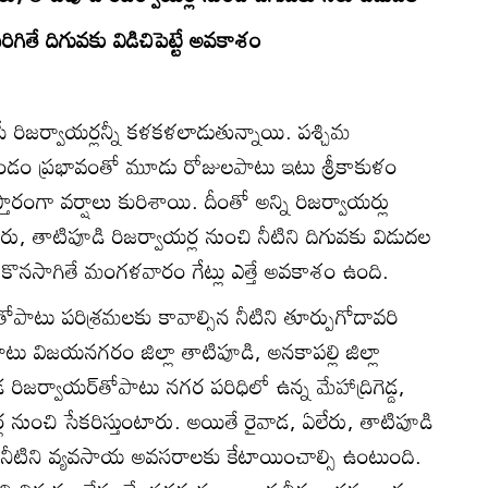
రిగితే దిగువకు విడిచిపెట్టే అవకాశం
ే రిజర్వాయర్లన్నీ కళకళలాడుతున్నాయి. పశ్చిమ
డం ప్రభావంతో మూడు రోజులపాటు ఇటు శ్రీకాకుళం
స్తారంగా వర్షాలు కురిశాయి. దీంతో అన్ని రిజర్వాయర్లు
ఏలేరు, తాటిపూడి రిజర్వాయర్ల నుంచి నీటిని దిగువకు విడుదల
‌ఫ్లో కొనసాగితే మంగళవారం గేట్లు ఎత్తే అవకాశం ఉంది.
ాటు పరిశ్రమలకు కావాల్సిన నీటిని తూర్పుగోదావరి
పాటు విజయనగరం జిల్లా తాటిపూడి, అనకాపల్లి జిల్లా
ిజర్వాయర్‌తోపాటు నగర పరిధిలో ఉన్న మేహాద్రిగెడ్డ,
ల నుంచి సేకరిస్తుంటారు. అయితే రైవాడ, ఏలేరు, తాటిపూడి
ం నీటిని వ్యవసాయ అవసరాలకు కేటాయించాల్సి ఉంటుంది.