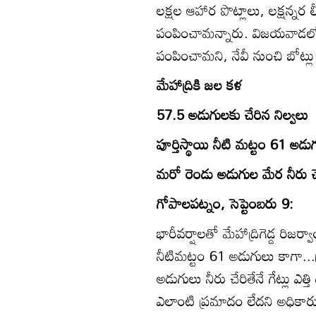
లక్షల ఆహార పొట్లాలు, లక్షన్నర లీ
పంపించామన్నారు. విజయవాడలో వ
పంపించామని, నేవీ నుంచి బోట్లు వె
మేహాద్రికి జల కళ
57.5 అడుగులకు చేరిన నిల్వలు
పూర్తిస్థాయి నీటి మట్టం 61 అడు
మరో రెండు అడుగుల మేర నీరు చే
గోపాలపట్నం, సెప్టెంబరు 9:
భారీవర్షాలతో మేహాద్రిగెడ్డ రిజర్
నీటిమట్టం 61 అడుగులు కాగా...
అడుగులు నీరు చేరితేనే గేట్లు ఎ
ఎలాంటి ప్రమాదం లేదని అధికారులు