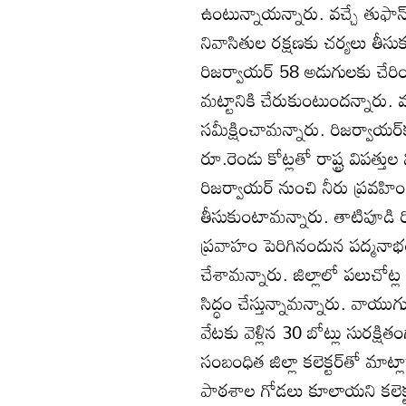
ఉంటున్నాయన్నారు. వచ్చే తుఫాన్
నివాసితుల రక్షణకు చర్యలు తీసుకు
రిజర్వాయర్‌ 58 అడుగులకు చేరి
మట్టానికి చేరుకుంటుందన్నారు. వర
సమీక్షించామన్నారు. రిజర్వాయర్‌
రూ.రెండు కోట్లతో రాష్ట్ర విపత్
రిజర్వాయర్‌ నుంచి నీరు ప్రవహ
తీసుకుంటామన్నారు. తాటిపూడి రి
ప్రవాహం పెరిగినందున పద్మనాభం
చేశామన్నారు. జిల్లాలో పలుచోట్ల 
సిద్ధం చేస్తున్నామన్నారు. వాయు
వేటకు వెళ్లిన 30 బోట్లు సురక్ష
సంబంధిత జిల్లా కలెక్టర్‌తో మాట
పాఠశాల గోడలు కూలాయని కలెక్ట