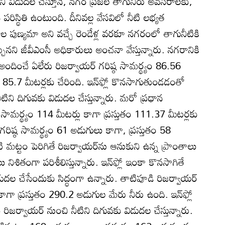
ీటిని విడుదల చేస్తూనే, నగర ప్రజల తాగునీరు అవసరాలకు,
రిస్థితి ఉంటుంది. దీనివల్ల వేసవిలో నీటి లభ్యత
ర్షాల పుణ్యమా అని వచ్చే రెండేళ్ల వరకూ నగరంలో తాగునీటికి
చ్చునని జీవీఎంసీ అధికారులు అంచనా వేస్తున్నారు. నగరానికి
ించే ఏలేరు రిజర్వాయర్‌ గరిష్ఠ సామర్థ్యం 86.56
టం 85.7 మీటర్లకు చేరింది. ఇన్‌ఫ్లో కొనసాగుతుండడంతో
టిని దిగువకు విడుదల చేస్తున్నారు. మరో ప్రధాన
 సామర్థ్యం 114 మీటర్లు కాగా ప్రస్తుతం 111.37 మీటర్లకు
్‌ గరిష్ఠ సామర్థ్యం 61 అడుగులు కాగా, ప్రస్తుతం 58
 మట్టం పెరిగితే రిజర్వాయర్‌ను ఆనుకుని ఉన్న ప్రాంతాలు
నిశితంగా పరిశీలిస్తున్నారు. ఇన్‌ఫ్లో ఇంకా కొనసాగితే
దల చేసేందుకు సిద్ధంగా ఉన్నారు. తాటిపూడి రిజర్వాయర్‌
ాగా ప్రస్తుతం 290.2 అడుగుల మేరు నీరు ఉంది. ఇన్‌ఫ్లో
ర్వాయర్‌ నుంచి నీటిని దిగువకు విడుదల చేస్తున్నారు.