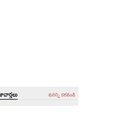
ావార్తలు
మరిన్ని చదవండి