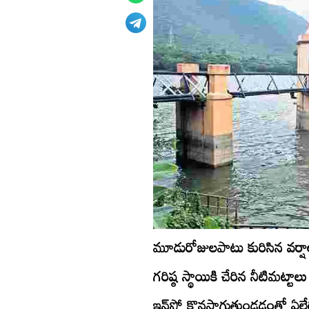
మూడురోజులపాటు కురిసిన వర్షాల
గరిష్ఠ స్థాయికి చేరిన నీటిమట్టాలు
ఇన్‌ఫ్లో కొనసాగుతుండడంతో ఏలే