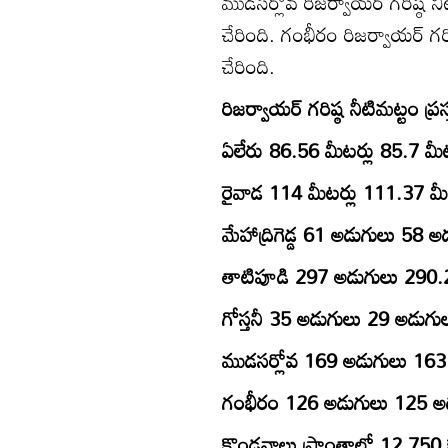
ముడసర్లోవ రిజర్వాయర్‌ గరిష్ఠ
చేరింది. గంభీరం రిజర్వాయర్‌ గ
చేరింది.
రిజర్వాయర్‌ గరిష్ఠ నీటిమట్టం ప్రస
ఏలేరు 86.56 మీటర్లు 85.7 మీట
రైవాడ 114 మీటర్లు 111.37 మీట
మేహాద్రిగెడ్డ 61 అడుగులు 58 అ
తాటిపూడి 297 అడుగులు 290.
గోస్తనీ 35 అడుగులు 29 అడుగు
ముడసర్లోవ 169 అడుగులు 163
గంభీరం 126 అడుగులు 125 అ
కొండవాలు ప్రాంతాల్లో 12,750