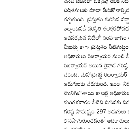
వేసవి సీజన్‌లో ఒకవైపు రబీకి న
పరిశ్రమలకు కూడా తీసుకోవాల్సిన ప
తగ్గుతుంది. ప్రస్తుతం కురిసిన వ
ఇబ్బందిపడే పరిస్థితి తలెత్తకపోవ
అవసరమైన నీటిలో సింహభాగం అంద
మీటర్లు కాగా ప్రస్తుతం నీటిమట్
అధికారులు రిజర్వాయర్‌ నుంచి నీ
రిజర్వాయర్‌ అయిన రైవాడ గరిష్ఠ
చేరింది. మేహాద్రిగెడ్డ రిజర్వాయర
అడుగులకు చేరుకుంది. ఇంకా నీటి
మునిగిపోతాయి కాబట్టి అధికారులు 
మంగళవారం నీటిని దిగువకు విడు
గరిష్ఠ సామర్థ్యం 297 అడుగులు క
కొనసాగుతుండడంతో అధికారులు రిజ