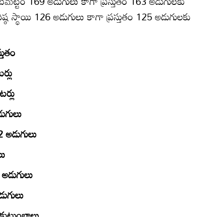
 నీటిమట్టం 169 అడుగులు కాగా ప్రస్తుతం 163 అడుగులకు
రిష్ఠ స్థాయి 126 అడుగులు కాగా ప్రస్తుతం 125 అడుగులకు
్తుతం
ర్లు
ర్లు
డుగులు
2 అడుగులు
లు
 అడుగులు
డుగులు
 కుటుంబాలు