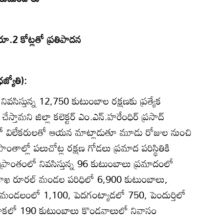
 రూ.2 కోట్లతో ప్రతిపాదన
జ్యోతి):
ివసిస్తున్న 12,750 కుటుంబాల రక్షణకు ప్రత్యేక
ామని జిల్లా కలెక్టర్‌ ఎం.ఎన్‌.హరేంధిర్‌ ప్రసాద్‌
్‌లో విలేకరులతో ఆయన మాట్లాడుతూ మూడు రోజుల నుంచి
్రాంతాల్లో పలుచోట్ల రక్షణ గోడలు ప్రమాద పరిస్థితికి
ప్రాంతంలో నివసిస్తున్న 96 కుటుంబాలు ప్రమాదంలో
విశాఖ రూరల్‌ మండల పరిధిలో 6,900 కుటుంబాలు,
 మండలంలో 1,100, పెదగంట్యాడలో 750, పెందుర్తిలో
ాకలో 190 కుటుంబాలు కొండవాలులో నివాసం