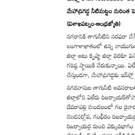
మేహాద్రిగెడ్డ నీటిమట్టం మరింత పె
(విశాఖపట్నం-ఆంధ్రజ్యోతి)
నగరానికి తాగునీటిని సరఫరా చేస
బంగాళాఖాతంలో ఉన్న వాయుగుం
జిల్లా అటు కృష్ణా జిల్లా వరకూ వి
గరిష్ఠ స్థాయికి చేరుకున్నాయి. 
చేస్తుండగా, మేహాద్రిగెడ్డకు ఇన్
నగరవాసుల తాగునీటి అవసరాలతోప
జిల్లాలోని ఏలేరు రిజర్వాయర్‌తో
దేవరాపల్లి మండలంలో గల రైవాడ ర
ముడసర్లోవ, గంభీరం రిజర్వాయర్
రిజర్వాయర్ల నుంచి ఎక్కువభాగ