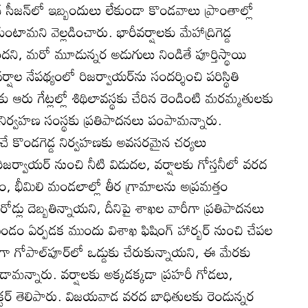
‌ సీజన్‌లో ఇబ్బందులు లేకుండా కొండవాలు ప్రాంతాల్లో
ంటామని వెల్లడించారు. భారీవర్షాలకు మేహాద్రిగెడ్డ
ందని, మరో మూడున్నర అడుగులు నిండితే పూర్తిస్థాయి
్షాల నేపథ్యంలో రిజర్వాయర్‌ను సందర్శించి పరిస్థితి
కు ఆరు గేట్లల్లో శిథిలావస్థకు చేరిన రెండింటి మరమ్మతులకు
తుల నిర్వహణ సంస్థకు ప్రతిపాదనలు పంపామన్నారు.
ించే కొండగెడ్డ నిర్వహణకు అవసరమైన చర్యలు
జర్వాయర్‌ నుంచి నీటి విడుదల, వర్షాలకు గోస్తనీలో వరద
, భీమిలి మండలాల్లో తీర గ్రామాలను అప్రమత్తం
రోడ్లు దెబ్బతిన్నాయని, దీనిపై శాఖల వారీగా ప్రతిపాదనలు
గుండం ఏర్పడక ముందు విశాఖ ఫిషింగ్‌ హార్బర్‌ నుంచి చేపల
ితంగా గోపాల్‌పూర్‌లో ఒడ్డుకు చేరుకున్నాయని, ఈ మేరకు
్లాడామన్నారు. వర్షాలకు అక్కడక్కడా ప్రహరీ గోడలు,
ర్‌ తెలిపారు. విజయవాడ వరద బాధితులకు రెండున్నర