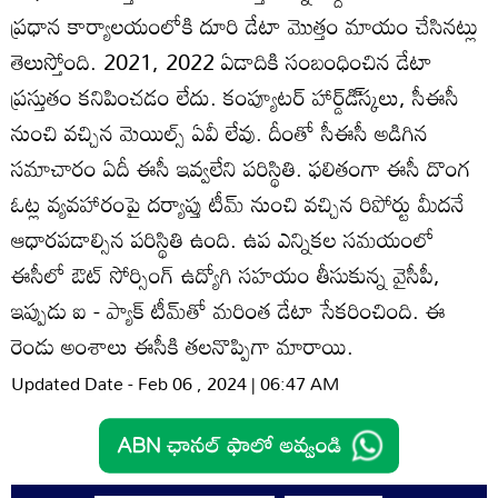
ప్రధాన కార్యాలయంలోకి దూరి డేటా మొత్తం మాయం చేసినట్లు
తెలుస్తోంది. 2021, 2022 ఏడాదికి సంబంధించిన డేటా
ప్రస్తుతం కనిపించడం లేదు. కంప్యూటర్‌ హార్డ్‌డి్‌స్కలు, సీఈసీ
నుంచి వచ్చిన మెయిల్స్‌ ఏవీ లేవు. దీంతో సీఈసీ అడిగిన
సమాచారం ఏదీ ఈసీ ఇవ్వలేని పరిస్థితి. ఫలితంగా ఈసీ దొంగ
ఓట్ల వ్యవహారంపై దర్యాప్తు టీమ్‌ నుంచి వచ్చిన రిపోర్టు మీదనే
ఆధారపడాల్సిన పరిస్థితి ఉంది. ఉప ఎన్నికల సమయంలో
ఈసీలో ఔట్‌ సోర్సింగ్‌ ఉద్యోగి సహయం తీసుకున్న వైసీపీ,
ఇప్పుడు ఐ - ప్యాక్‌ టీమ్‌తో మరింత డేటా సేకరించింది. ఈ
రెండు అంశాలు ఈసీకి తలనొప్పిగా మారాయి.
Updated Date - Feb 06 , 2024 | 06:47 AM