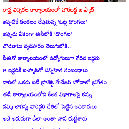
రాష్ట్ర ఎన్నికల కార్యాలయంలో చొరబడ్డ ఐ-ప్యాక్‌
ఇప్పటికే కలకలం రేపుతున్న ‘ఓట్ల దొంగలు’
ఇప్పుడు ఏకంగా ఈసీలోకి ‘దొంగల’
చొరబాటు వ్యవహారం వెలుగులోకి..
సీఈవో కార్యాలయంలో ఉద్యోగులుగా చేరిన ఇద్దరు
ఆ ఇద్దరికీ ఐ-ప్యాక్‌తో సన్నిహిత సంబంధాలు
వారిలో ఒకరు ఐటీ ప్రాజెక్ట్‌ మేనేజర్‌ హోదాలో ప్రవేశం
ఈసీ కార్యాలయంలోని కీలక విభాగాలపై కన్ను
నమ్మి లాగిన్లు వారిద్దరి చేతిలో పెట్టిన అధికారులు
అదే అదునుగా డేటా అంతా చాప చుట్టేశారు