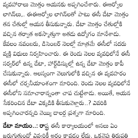
వ్యవహారాలు మొత్తం ఆయనకు అప్పగించేశారు. ఈఆర్వోల
లాగిన్‌లు,. ఈఈఆర్వోల లాగిన్‌లతో పాటు ఈసీ డేటా మొత్తం
తన చేతుల్లో ఆయన తీసుకున్నారు. డేటా మొత్తం చేతుల్లోకి
వచ్చిన తర్వాత అకస్మాత్తుగా అతడు ఉద్యోగం మానేశాడు.
కేవలం నవంబరు, డిసెంబర్‌ నెలల్లో మాత్రమే ఈసీలో సదరు
వ్యక్తి విధులు నిర్వహించారు. ఈ రెండు నెలల వ్యవధిలోనే ఈసీ
సర్వర్‌లో ఉన్న డేటా, హార్ట్‌డిస్కుల్లో ఉన్న డేటా మొత్తం కాపీ
చేసుకున్నారు. ఆలస్యంగా వెలుగులోకి వచ్చిన ఈ వ్యవహరం
ఈసీలో చర్చనీయాంశంగా మారింది. రెండు నెలల వ్యవధిలోనే
ఈసీలోని సమాచారాన్నంతా చాప చుట్టేశాడు. అయితే, ఆయన
సేకరించిన డేటా ఎక్కడికి తీసుకువెళ్లారు..? ఎవరికి
అప్పగించారన్నది వెయ్యి డాలర్ల ప్రశ్నగా మారింది.
డేటా మాయం..: రా
ష్ట్ర ఈసీ కార్యాలయంలో అసలు ఏం
జరుగుతుందో ఎవ్వరికీ అర్థం కావడం లేదు. ఒకవైపు తిరుపతి