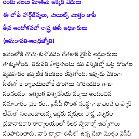
రెండు నెలలు మాత్రమే అక్కడ విధులు
ఈ లోపే హార్డ్‌డి్‌స్కలు, మెయిల్స్‌ మొత్తం కాపీ
తీవ్ర ఆందోళనలో రాష్ట్ర ఈసీ అధికారులు
(అమరావతి-ఆంధ్రజ్యోతి)
జనంలోకి చొచ్చుకుపోవడం చేతకాక వైసీపీ అడ్డదారులు
తొక్కుతోంది. తిరుపతి పార్లమెంటు ఉప ఎన్నికల్లో ఓట్ల దొంగల
వ్యవహారం ఇప్పటికే కలకలం రేపుతోంది. ఇప్పుడు ఏకంగా
సీఈవో కార్యాలయంలోకే దొంగలు చొరబడడం తాజా
సంచలనం. అత్యంత విశ్వసనీయ వర్గాలు అందించిన
సమాచారం ప్రకారం.. వైసీపీ సొంత సంస్థగా భావించే ఐ-ప్యాక్‌
టీమ్‌తో సంబంధాలున్న ఇద్దరు వ్యక్తులు రాష్ట్ర ఎన్నికల
ప్రధానాధికారి కార్యాలయంలో కీలక స్థానాల్లో ఉద్యోగాలు
సంపాదించారు. వారి ద్వారా ఈసీలో ఉన్న డేటా మొత్తం వైసీపీ