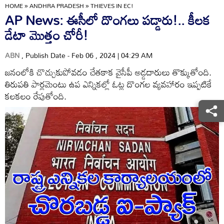
HOME
»
ANDHRA PRADESH
»
THIEVES IN EC!
AP News: ఈసీలో దొంగలు పడ్డారు!.. కీలక
డేటా మొత్తం చోరీ!
ABN
, Publish Date - Feb 06 , 2024 | 04:29 AM
జనంలోకి చొచ్చుకుపోవడం చేతకాక వైసీపీ అడ్డదారులు తొక్కుతోంది.
తిరుపతి పార్లమెంటు ఉప ఎన్నికల్లో ఓట్ల దొంగల వ్యవహారం ఇప్పటికే
కలకలం రేపుతోంది.