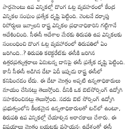
పార్లమెంటు ఉప ఎన్నికల్లో దొంగ ఓట్ల వ్యవహరంలో కేంద్ర
ఎన్నికల సంఘం ప్రత్యేక దృష్టి పెట్టింది. వెంటనే దర్యాప్తు
రిపోర్టులు ఇవ్వాలని రాష్ట్ర ఎన్నికల ప్రధానాధికారిని గట్టిగానే
ఆదేశించింది. సీఈసీ ఆదేశాల మేరకు తిరుపతి ఉప ఎన్నికలకు
సంబంధించి దొంగ ఓట్ల వ్యవహారంలో తిరుపతిలో ఏం
జరిగింది..? తిరుపతి కలెక్టరేట్‌కు ఈసీకి జరిగిన
ఉత్తరప్రత్యుత్తరాలు ఏమిటన్న దానిపై ఈసీ ప్రత్యేక దృష్టి పెట్టింది.
కానీ సీఈసీ అడిగిన డేటా ఏదీ ఇప్పుడు రాష్ట్ర ఈసీలో
కనిపించడం లేదు. ఈ డేటా మొత్తం అప్పటి ఉన్నతాధికారులు
మాయం చేసినట్లు తెలుస్తోంది. దీనికి ఒక ఔట్‌సోర్సింగ్‌ ఉద్యోగి
సహకరించినట్లు తెలుస్తోంది. సదరు ఔట్‌ సోర్సింగ్‌ ఉద్యోగి
ప్రభుత్వంలోని కీలకమైన ఉన్నతాధికారులతో టచ్‌లో ఉంటూ,
తిరుపతి ఉప ఎన్నికల్లో చేయాల్సిన అరాచకాలు చేశారు. ఈ
విషయాలు మొత్తం బయటకు వస్తాయన్న ఉద్దేశంతో ఈసీ