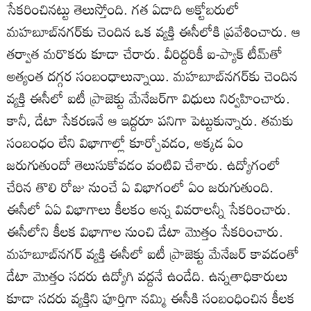
సేకరించినట్టు తెలుస్తోంది. గత ఏడాది అక్టోబరులో
మహబూబ్‌నగర్‌కు చెందిన ఒక వ్యక్తి ఈసీలోకి ప్రవేశించారు. ఆ
తర్వాత మరొకరు కూడా చేరారు. వీరిద్దరికీ ఐ-ప్యాక్‌ టీమ్‌తో
అత్యంత దగ్గర సంబంధాలున్నాయి. మహబూబ్‌నగర్‌కు చెందిన
వ్యక్తి ఈసీలో ఐటీ ప్రాజెక్టు మేనేజర్‌గా విధులు నిర్వహించారు.
కానీ, డేటా సేకరణనే ఆ ఇద్దరూ పనిగా పెట్టుకున్నారు. తమకు
సంబంధం లేని విభాగాల్లో కూర్చోవడం, అక్కడ ఏం
జరుగుతుందో తెలుసుకోవడం వంటివి చేశారు. ఉద్యోగంలో
చేరిన తొలి రోజు నుంచే ఏ విభాగంలో ఏం జరుగుతుంది.
ఈసీలో ఏఏ విభాగాలు కీలకం అన్న వివరాలన్నీ సేకరించారు.
ఈసీలోని కీలక విభాగాల నుంచి డేటా మొత్తం సేకరించారు.
మహబూబ్‌నగర్‌ వ్యక్తి ఈసీలో ఐటీ ప్రాజెక్టు మేనేజర్‌ కావడంతో
డేటా మొత్తం సదరు ఉద్యోగి వద్దనే ఉండేది. ఉన్నతాధికారులు
కూడా సదరు వ్యక్తిని పూర్తిగా నమ్మి ఈసీకి సంబంధించిన కీలక