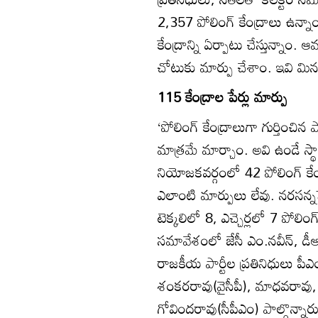
2,357 పోలింగ్‌ కేంద్రాలు ఉన
కేంద్రాన్ని ఏర్పాటు చేస్తున్నా
చోటుకు మార్పు చేశాం. ఇవి మినహ
115 కేంద్రాల పేర్లు మార్పు
‘పోలింగ్‌ కేంద్రాలుగా గుర్తించిన
మాత్రమే మార్చాం. అవి ఉండే స్
నియోజకవర్గంలో 42 పోలింగ్‌ కేంద
ఎలాంటి మార్పులు లేవు. నరస
టెక్కలిలో 8, ఎచ్చెర్లలో 7 పోలింగ్‌
సమావేశంలో జేసీ ఎం.నవీన్‌, డీఆ
రాజకీయ పార్టీల ప్రతినిధులు పీఎం
శంకరరావు(వైసీపీ), మాధవరావు, మల
గోవిందరావు(సీపీఎం) పాల్గొన్నార