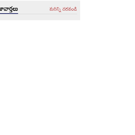
ావార్తలు
మరిన్ని చదవండి