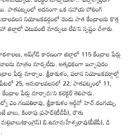
్నాయి. పాతపట్నంలో అదనంగా ఒక సహాయ పోలింగ్‌
ం. ఆమదాలవలస నియోజకవర్గంలో రెండు పాత కేంద్రాలను కొత్త
ా జిల్లాలో ఎటువంటి మార్పులు లేవ’ని స్పష్టం చేశారు.
 పాఠశాలలు, అప్‌గ్రేడ్‌ కారణంగా జిల్లాలో 115 కేంద్రాల పేర్లు
థానాలను మాత్రం మార్చలేదు. అత్యధికంగా ఇచ్ఛాపురం
్రాల పేర్లు మార్చాం. శ్రీకాకుళం, పలాస నియోజకవర్గాల్లో
న్నపేటలో 25, ఆమదాలవలసలో 22, పాతపట్నంలో 11,
 కేంద్రాల పేర్లు మార్చామ’ని కలెక్టర్‌ తెలిపారు.
ర్వో ఎం.గణపతిరావు, శ్రీకాకుళం ఆర్డీవో హెచ్‌.రంగయ్య,
జే బాబు, కింరాపు ప్రసాద్‌(టీడీపీ), రౌతు
్లిబాబు(కాంగ్రెస్‌) బి.ఉమామహేశ్వర్రావు(బీజేపీ), డి
ు.