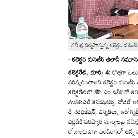
సమీక్ష నిర్వహిస్తున్న కలెక్టర్‌ మన్‌జ
- కలెక్టర్‌ మన్‌జీర్‌ జిలానీ సమూన్‌
కలెక్టరేట్‌, మార్చి 4:
కొత్తగా ఓట
పరిష్కరించాలని కలెక్టర్‌ మన్‌
కలెక్టరేట్‌లో జేసీ ఎం.నవీన్‌తో క
మునిసిపల్‌ కమిషనర్లు, నోడల్‌ అధ
రీ వెరిఫికేషన్‌, ఎన్నికలు, ఆరోగ
ఎద్దడికి పరిష్కార మార్గాలపై సమ
రోజులకుపైగా పెండింగ్‌లో ఉన్న