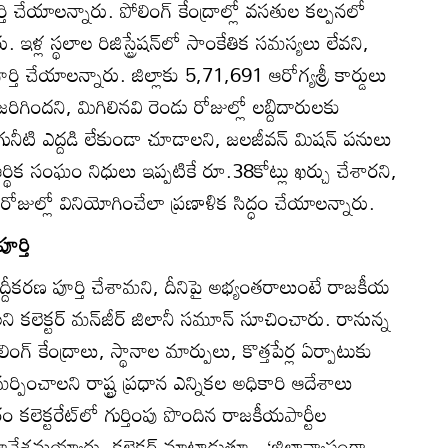
తి చేయాలన్నారు. పోలింగ్‌ కేంద్రాల్లో వసతుల కల్పనలో
ారు. ఇళ్ల స్థలాల రిజిస్ట్రేషన్‌లో సాంకేతిక సమస్యలు లేవని,
ర్తి చేయాలన్నారు. జిల్లాకు 5,71,691 ఆరోగ్యశ్రీ కార్డులు
ిగిందని, మిగిలినవి రెండు రోజుల్లో లబ్దిదారులకు
నీటి ఎద్దడి లేకుండా చూడాలని, జలజీవన్‌ మిషన్‌ పనులు
ర్థిక సంఘం నిధులు ఇప్పటికే రూ.38కోట్లు ఖర్చు చేశారని,
ోజుల్లో వినియోగించేలా ప్రణాళిక సిద్ధం చేయాలన్నారు.
ూర్తి
ుబద్దీకరణ పూర్తి చేశామని, దీనిపై అభ్యంతరాలుంటే రాజకీయ
లని కలెక్టర్‌ మన్‌జీర్‌ జిలానీ సమూన్‌ సూచించారు. రానున్న
్‌ కేంద్రాలు, స్థానాల మార్పులు, కొత్తపేర్ల ఏర్పాటుకు
ించాలని రాష్ట్ర ప్రధాన ఎన్నికల అధికారి ఆదేశాలు
లెక్టరేట్‌లో గుర్తింపు పొందిన రాజకీయపార్టీల
ావేశమయ్యారు. కలెక్టర్‌ మాట్లాడుతూ.. ‘జిల్లావ్యాప్తంగా