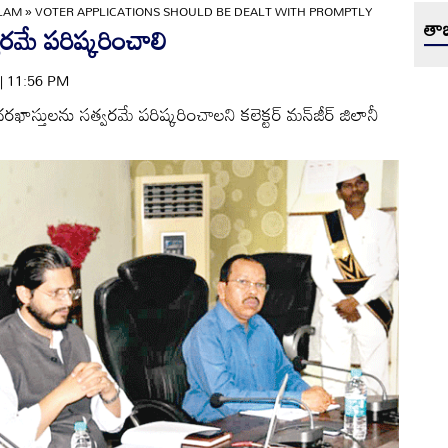
ULAM
»
VOTER APPLICATIONS SHOULD BE DEALT WITH PROMPTLY
తాజ
రమే పరిష్కరించాలి
 | 11:56 PM
ాస్తులను సత్వరమే పరిష్కరించాలని కలెక్టర్‌ మన్‌జీర్‌ జిలానీ