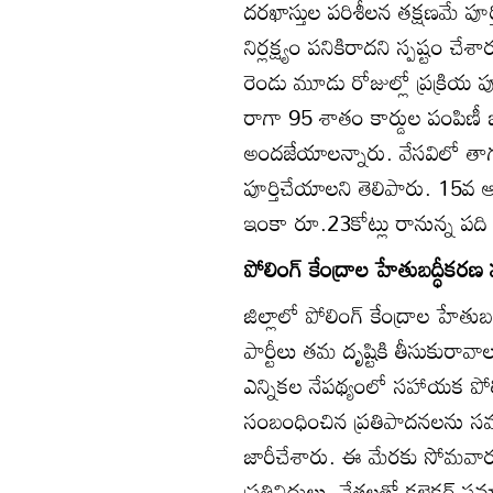
దరఖాస్తుల పరిశీలన తక్షణమే పూర్
నిర్లక్ష్యం పనికిరాదని స్పష్టం చేశ
రెండు మూడు రోజుల్లో ప్రక్రియ పూ
రాగా 95 శాతం కార్డుల పంపిణీ జర
అందజేయాలన్నారు. వేసవిలో తాగు
పూర్తిచేయాలని తెలిపారు. 15వ ఆ
ఇంకా రూ.23కోట్లు రానున్న పది ర
పోలింగ్‌ కేంద్రాల హేతుబద్ధీకరణ ప
జిల్లాలో పోలింగ్‌ కేంద్రాల హేత
పార్టీలు తమ దృష్టికి తీసుకురావా
ఎన్నికల నేపథ్యంలో సహాయక పోలింగ
సంబంధించిన ప్రతిపాదనలను సమర్ప
జారీచేశారు. ఈ మేరకు సోమవారం క
ప్రతినిధులు, నేతలతో కలెక్టర్‌ సమ