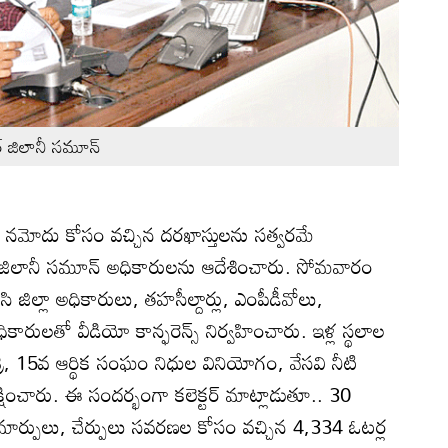
ీర్‌ జిలానీ సమూన్‌
ు నమోదు కోసం వచ్చిన దరఖాస్తులను సత్వరమే
జీర్‌ జిలానీ సమూన్‌ అధికారులను ఆదేశించారు. సోమవారం
లిసి జిల్లా అధికారులు, తహసీల్దార్లు, ఎంపీడీవోలు,
ికారులతో వీడియో కాన్ఫరెన్స్‌ నిర్వహించారు. ఇళ్ల స్థలాల
్యశ్రీ, 15వ ఆర్థిక సంఘం నిధుల వినియోగం, వేసవి నీటి
ీక్షించారు. ఈ సందర్భంగా కలెక్టర్‌ మాట్లాడుతూ.. 30
 మార్పులు, చేర్పులు సవరణల కోసం వచ్చిన 4,334 ఓటర్ల