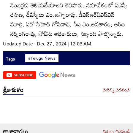
నెంబర్లకు తెలియజేయాలని తెలిపారు. సమావేశంలో ఏఎస్పీ
రమణ, డీఏస్పీలు ఎం.అప్పారావు, డీఎస్‌ఆర్‌వీఎస్‌ఎన్‌
మూర్తి, ఏవో సీహెచ్‌ గోపినాధ్‌, సీఐ ఎం.అవతారం, ఆర్‌ఐ
నర్శింగరావు, పోలీసు అధికారులు, సిబ్బంది పాల్గొన్నారు.
Updated Date - Dec 27 , 2024 | 12:08 AM
#Telugu News
Tags
SUBSCRIBE
శ్రీకాకుళం
మరిన్ని చదవండి
తాజావార్తలు
మరిన్ని చదవండి