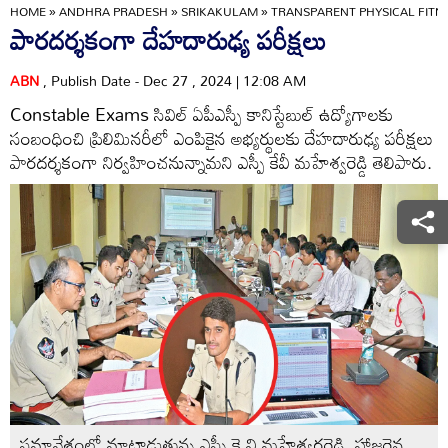
HOME
»
ANDHRA PRADESH
»
SRIKAKULAM
»
TRANSPARENT PHYSICAL FITN
పారదర్శకంగా దేహదారుఢ్య పరీక్షలు
ABN
, Publish Date - Dec 27 , 2024 | 12:08 AM
Constable Exams సివిల్‌ ఏపీఎస్పీ కానిస్టేబుల్‌ ఉద్యోగాలకు
సంబంధించి ప్రిలిమినరీలో ఎంపికైన అభ్యర్థులకు దేహదారుఢ్య పరీక్షలు
పారదర్శకంగా నిర్వహించనున్నామని ఎస్పీ కేవీ మహేశ్వరెడ్డి తెలిపారు.
సమావేశంలో మాట్లాడుతున్న ఎస్పీ కె.వి.మహేశ్వరరెడ్డి, హాజరైన