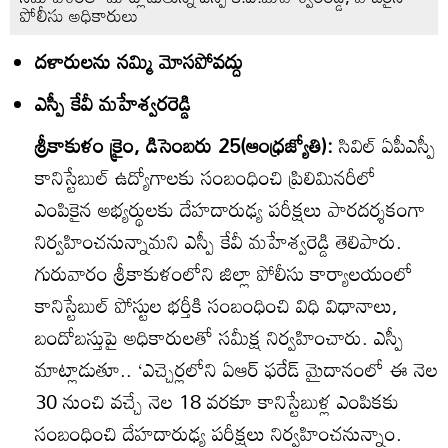
పోలీసు అధికారులు
దళారులను నమ్మి మోసపోవద్దు
ఎస్పీ కేవీ మహేశ్వరరెడ్డి
శ్రీకాకుళం క్రైం, డిసెంబరు 25(ఆంధ్రజ్యోతి):
సివిల్‌ ఏపీఎస్పీ
కానిస్టేబుల్‌ ఉద్యోగాలకు సంబంధించి ప్రిలిమినరీలో
ఎంపికైన అభ్యర్థులకు దేహదారుఢ్య పరీక్షలు పారదర్శకంగా
నిర్వహించనున్నామని ఎస్పీ కేవీ మహేశ్వరెడ్డి తెలిపారు.
గురువారం శ్రీకాకుళంలోని జిల్లా పోలీసు కార్యాలయంలో
కానిస్టేబుల్‌ పోస్టుల భర్తీకి సంబంధించి విధి విధానాలు,
బందోబస్తుపై అధికారులతో సమీక్ష నిర్వహించారు. ఎస్పీ
మాట్లాడుతూ.. ‘ఎచ్చెర్లలోని ఏఆర్‌ ఫరేడ్‌ మైదానంలో ఈ నెల
30 నుంచి వచ్చే నెల 18 వరకూ కానిస్టేబుళ్ల ఎంపికకు
సంబంధించి దేహదారుఢ్య పరీక్షలు నిర్వహించనున్నాం.