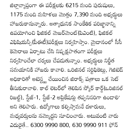
జిల్లావ్యాప్తంగా ఈ పరీక్షలకు 6215 మంది పురుషులు,
1175 మంది మహిళలు మొత్తం 7,390 మంది అభ్యర్థులు
హాజరుకానున్నారు. అత్యాధునిక సాంకేతిక పరిజ్ఞానాన్ని
ఉపయోగించి ఫిజికల్‌ మెజర్‌మెంట్‌(పిఎంటి), ఫిజికల్‌
ఎఫిషియన్సీ(పీఈటీ)పరీక్షలు నిర్వహిస్తాం. మైదానంలో సీసీ
కెమెరాలు ఏర్పాటు చేసి నిష్పక్షపాతంగా పరీక్షలు
నిర్వహించేలా చర్యలు చేపడుతున్నాం. అభ్యర్థులు నిర్ణీత
సమయానికి హాజరు కావాలి. ఒరిజినల్‌ సర్టిఫికెట్లు, గెజిటెడ్‌
అధికారితో అటెస్ట్ట్ట్‌ చేయించిన జిరాక్స్‌ పత్రాలు ఒక సెట్‌
తీసుకురావాలి. కాల్‌ లెటర్‌లో తెలిపిన స్కోర్‌ కార్డ్‌(ఒరిజినల్‌
రిజల్ట్‌), స్టేజ్‌-1, స్టేజ్‌-2 అప్లికేషన్లు తప్పనిసరిగా ఉండాలి’
అని తెలిపారు. ఉద్యోగాలు కల్పిస్తామనే దళారులు,
మధ్యవర్తులను నమ్మొద్దని సూచించారు. అటువంటి వారు
ఎదురైతే.. 6300 9990 800, 630 9990 911 ఫోన్‌