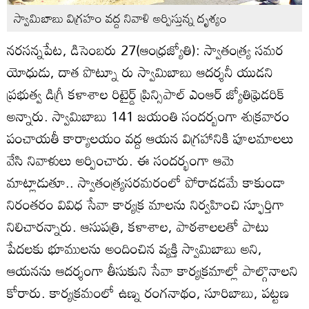
స్వామిబాబు విగ్రహం వద్ద నివాళి అర్పిస్తున్న దృశ్యం
నరసన్నపేట, డిసెంబరు 27(ఆంధ్రజ్యోతి): స్వాతంత్య్ర సమర
యోధుడు, దాత పొట్నూ రు స్వామిబాబు ఆదర్శనీ యుడని
ప్రభుత్వ డిగ్రీ కళాశాల రిటైర్డ్‌ ప్రిన్సిపాల్‌ ఎంఆర్‌ జ్యోతిఫ్రెడరిక్‌
అన్నారు. స్వామిబాబు 141 జయంతి సందర్బంగా శుక్రవారం
పంచాయతీ కార్యాలయం వద్ద ఆయన విగ్రహానికి పూలమాలలు
వేసి నివాళులు అర్పించారు. ఈ సందర్భంగా ఆమె
మాట్లాడుతూ.. స్వాతంత్య్రసరమరంలో పోరాడడమే కాకుండా
నిరంతరం వివిధ సేవా కార్యక్ర మాలను నిర్వహించి స్ఫూర్తిగా
నిలిచారన్నారు. ఆసుపత్రి, కళాశాల, పాఠశాలలతో పాటు
పేదలకు భూములను అందించిన వ్యక్తి స్వామిబాబు అని,
ఆయనను ఆదర్శంగా తీసుకుని సేవా కార్యక్రమాల్లో పాల్గొనాలని
కోరారు. కార్యక్రమంలో ఉణ్న రంగనాథం, సూరిబాబు, పట్టణ