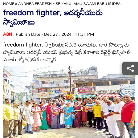
HOME
»
ANDHRA PRADESH
»
SRIKAKULAM
»
SWAMI BABU IS IDEAL
freedom fighter, ఆదర్శనీయుడు
స్వామిబాబు
ABN
, Publish Date - Dec 27 , 2024 | 11:31 PM
freedom fighter, స్వాతంత్య్ర సమర యోధుడు, దాత పొట్నూ రు
స్వామిబాబు ఆదర్శనీ యుడని ప్రభుత్వ డిగ్రీ కళాశాల రిటైర్డ్‌ ప్రిన్సిపాల్‌
ఎంఆర్‌ జ్యోతిఫ్రెడరిక్‌ అన్నారు.