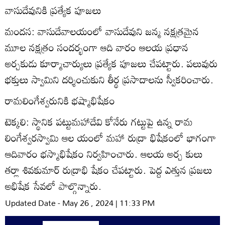
వాసుదేవునికి ప్రత్యేక పూజలు
మందస: వాసుదేవాలయంలో వాసుదేవుని జన్మ నక్షత్రమైన
మూల నక్షత్రం సందర్భంగా ఆది వారం ఆలయ ప్రధాన
అర్చకుడు కూర్మాచార్యులు ప్రత్యేక పూజలు చేపట్టారు. పలువురు
భక్తులు స్వామిని దర్శించుకుని తీర్థ ప్రసాదాలను స్వీకరించారు.
రామలింగేశ్వరునికి భష్మాభిషేకం
టెక్కలి: స్థానిక పట్టుమహాదేవి కోనేరు గట్టుపై ఉన్న రామ
లింగేశ్వరస్వామి ఆల యంలో మహా రుద్రా భిషేకంలో భాగంగా
ఆదివారం భస్మాభిషేకం నిర్వహించారు. ఆలయ అర్చ కులు
తర్లా శివకుమార్‌ రుద్రాభి షేకం చేపట్టారు. పెద్ద ఎత్తున ప్రజలు
అభిషేక సేవలో పాల్గొన్నారు.
Updated Date - May 26 , 2024 | 11:33 PM