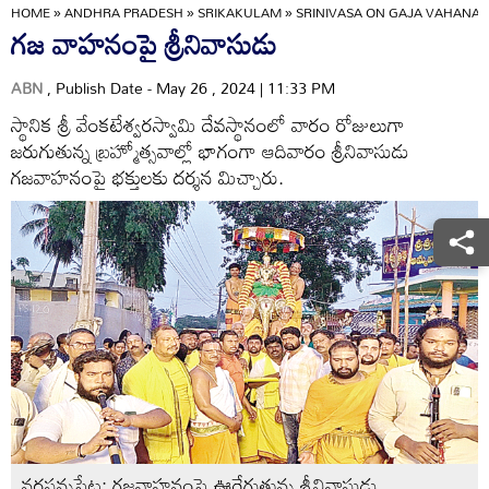
HOME
»
ANDHRA PRADESH
»
SRIKAKULAM
»
SRINIVASA ON GAJA VAHANA
గజ వాహనంపై శ్రీనివాసుడు
ABN
, Publish Date - May 26 , 2024 | 11:33 PM
స్థానిక శ్రీ వేంకటేశ్వరస్వామి దేవస్థానంలో వారం రోజులుగా
జరుగుతున్న బ్రహ్మోత్సవాల్లో భాగంగా ఆదివారం శ్రీనివాసుడు
గజవాహనంపై భక్తులకు దర్శన మిచ్చారు.
నరసన్నపేట: గజవాహనంపై ఊరేగుతున్న శ్రీనివాసుడు