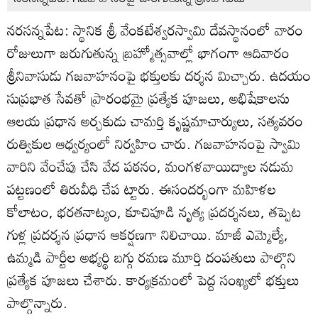
నరసన్నపేట: స్థానిక శ్రీ వేంకటేశ్వరస్వామి దేవస్థానంలో వారం
రోజులుగా జరుగుతున్న బ్రహ్మోత్సవాల్లో భాగంగా ఆదివారం
శ్రీనివాసుడు గజవాహనంపై భక్తులకు దర్శన మిచ్చారు. ఉదయం
సుప్రభాత సేవతో ప్రారంభమై ప్రత్యేక పూజలు, అభిషేకాలను
ఆలయ ప్రధాన అర్చకుడు చామర్తి కృష్ణమాచార్యులు, సత్యవరం
రుత్వికుల ఆధ్వర్యంలో నిర్వహిం చారు. గజవాహనంపై స్వామి
వారిని వేంచేపు చేసి వేద పఠనం, మంగళవాయిద్యాల నడుమ
పట్టణంలో తిరువీధి చేప ట్టారు. ఈసందర్భంగా మహిళల
కోలాటం, భరతనాట్యం, కూచిపూడి నృత్య ప్రదర్శనలు, తప్పెట
గుళ్ల ప్రదర్శన ప్రధాన ఆకర్షణగా నిలిచాయి. మాజీ ఎమ్మెల్యే,
ఉమ్మడి పార్టీల అభ్యర్థి బగ్గు రమణ మూర్తి దంపతులు పాల్గొని
ప్రత్యేక పూజలు చేశారు. కార్యక్రమంలో పెద్ద సంఖ్యలో భక్తులు
పాల్గొన్నారు.