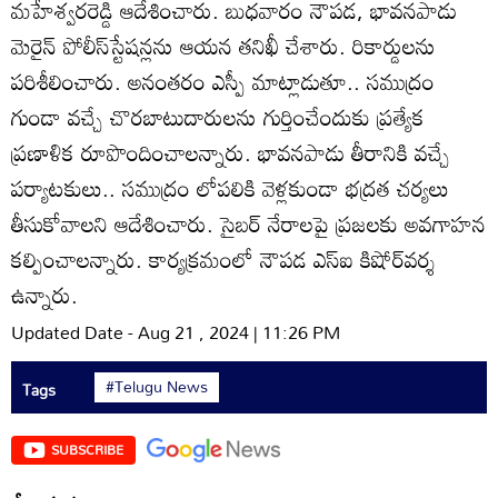
మహేశ్వరరెడ్డి ఆదేశించారు. బుధవారం నౌపడ, భావనపాడు
మెరైన్‌ పోలీస్‌స్టేషన్లను ఆయన తనిఖీ చేశారు. రికార్డులను
పరిశీలించారు. అనంతరం ఎస్పీ మాట్లాడుతూ.. సముద్రం
గుండా వచ్చే చొరబాటుదారులను గుర్తించేందుకు ప్రత్యేక
ప్రణాళిక రూపొందించాలన్నారు. భావనపాడు తీరానికి వచ్చే
పర్యాటకులు.. సముద్రం లోపలికి వెళ్లకుండా భద్రత చర్యలు
తీసుకోవాలని ఆదేశించారు. సైబర్‌ నేరాలపై ప్రజలకు అవగాహన
కల్పించాలన్నారు. కార్యక్రమంలో నౌపడ ఎస్‌ఐ కిషోర్‌వర్శ
ఉన్నారు.
Updated Date - Aug 21 , 2024 | 11:26 PM
#Telugu News
Tags
SUBSCRIBE