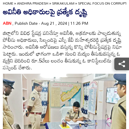
HOME
»
ANDHRA PRADESH
»
SRIKAKULAM
»
SPECIAL FOCUS ON CORRUPT 
అవినీతి అధికారులపై ప్రత్యేక దృష్టి
ABN
, Publish Date - Aug 21 , 2024 | 11:26 PM
జిల్లాలోని వివిధ స్టేషన్ల పనిచేస్తూ అవినీతి, అక్రమాలకు పాల్పడుతున్న
పోలీసు అధికారులు, సిబ్బందిపై ఎస్పీ కేవీ మహేశ్వరరెడ్డి ప్రత్యేక దృష్టి
సారించారు. అవినీతి ఆరోపణలు వస్తున్న కొన్ని పోలీసుస్టేషన్లపై నిఘా
పెట్టారు. ఇందులో భాగంగా ఒడిశా నుంచి మద్యం తీసుకువస్తున్న ఓ
వ్యక్తిని బెదిరించి రూ.5వేలు లంచం తీసుకున్న ఓ కానిస్టేబుల్‌ను
సస్పెండ్‌ చేశారు.