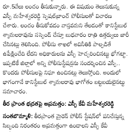
రూ.5వేలు లంచం తీసుకున్నారు. ఈ విషయం తెలుసుకున్న
ఎస్పీ మహేశ్వరరెడ్డి స్పెషల్‌బ్రాంచ్‌ పోలీసులతో విచారణ
చేశారు. లంచం తీసుకోవడం వాస్తవమని తేలడంతో కానిస్టేబుల్‌
శ్యామలరావును సస్పెండ్‌ చేస్తూ బుధవారం రాత్రి ఉత్తర్వులు జారీ
చేసినట్లు తెలిసింది. పోలీసు శాఖలో అవినీతికి పాల్పడితే
ఉపేక్షించేది లేదని అధికారులను ఎస్పీ హెచ్చరించినట్టు భోగట్టా.
ఇప్పటికే జిల్లాలో అన్ని పోలీసుస్టేషన్లను సందర్శించిన ఎస్పీ..
కొందరు పోలీసులపై నిఘా ఉంచినట్లు తెలుస్తోంది. అందులో
భాగంగానే కానిస్టేబుల్‌ శ్యామలరావు భాగోతం బట్టబయలైనట్టు
సమాచారం.
తీర ప్రాంత భద్రతపై అప్రమత్తం: ఎస్పీ కేవీ మహేశ్వరరెడ్డి
సంతబొమ్మాళి:
తీరప్రాంత మైరెన్‌ పోలీస్‌ స్టేషన్‌లో పనిచేస్తున్న
సిబ్బంది నిరంతరం అప్రమత్తంగా ఉండాలని ఎస్పీ కేవీ