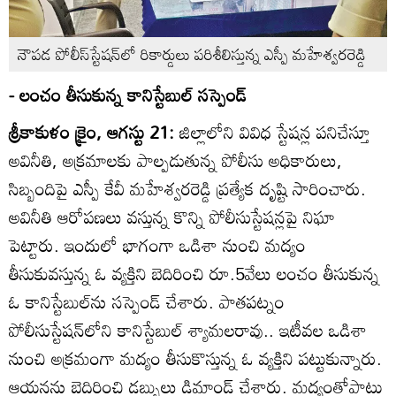
నౌపడ పోలీస్‌స్టేషన్‌లో రికార్డులు పరిశీలిస్తున్న ఎస్పీ మహేశ్వరరెడ్డి
- లంచం తీసుకున్న కానిస్టేబుల్‌ సస్పెండ్‌
శ్రీకాకుళం క్రైం, ఆగస్టు 21:
జిల్లాలోని వివిధ స్టేషన్ల పనిచేస్తూ
అవినీతి, అక్రమాలకు పాల్పడుతున్న పోలీసు అధికారులు,
సిబ్బందిపై ఎస్పీ కేవీ మహేశ్వరరెడ్డి ప్రత్యేక దృష్టి సారించారు.
అవినీతి ఆరోపణలు వస్తున్న కొన్ని పోలీసుస్టేషన్లపై నిఘా
పెట్టారు. ఇందులో భాగంగా ఒడిశా నుంచి మద్యం
తీసుకువస్తున్న ఓ వ్యక్తిని బెదిరించి రూ.5వేలు లంచం తీసుకున్న
ఓ కానిస్టేబుల్‌ను సస్పెండ్‌ చేశారు. పాతపట్నం
పోలీసుస్టేషన్‌లోని కానిస్టేబుల్‌ శ్యామలరావు.. ఇటీవల ఒడిశా
నుంచి అక్రమంగా మద్యం తీసుకొస్తున్న ఓ వ్యక్తిని పట్టుకున్నారు.
ఆయనను బెదిరించి డబ్బులు డిమాండ్‌ చేశారు. మద్యంతోపాటు