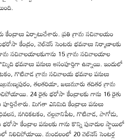
యింది.
ేంద్రాలు ఏర్పాటుచేశారు. ప్రతి గ్రామ సచివాలయం
రోసా కేంద్రం, వెల్‌నెస్‌ సెంటరు భవనాలు నిర్మాణాలకు
24 గ్రామ సచివాలయాలకుగాను 15 గ్రామ సచివాలయాల
తొమ్మిది భవనాలు పనులు అసంపూర్తిగా ఉన్నాయి. ఇందులో
ికటకం, గొటివాడ గ్రామ సచివాలయ భవనాల పనులు
సుబ్రమణ్యపురం, తలతరియా, జలుమూరు తదితర గ్రామ
చిపోయాయి. 24 రైతు భరోసా కేంద్రాలకు గాను 16 రైతు
పూర్తిచేశారు. మిగతా ఎనిమిది కేంద్రాలు పనులు
ివలస, నగిరికటకం, చల్లవానిపేట, గొటివాడ, పాగోడు,
భరోసా కేంద్రాల పనులకు గాను కొన్ని పునాదుల స్థాయిలో
థాయిలో నిలిచిపోయాయి. మండలంలో 20 వెల్‌నెస్‌ సెంటర్ల