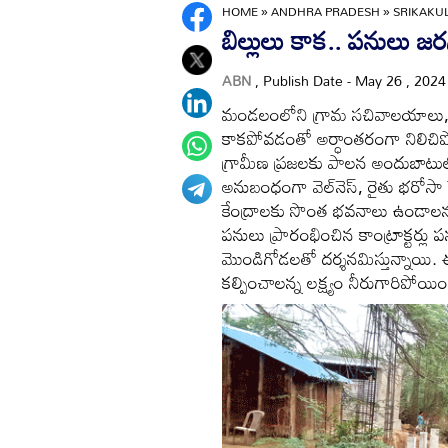
HOME
»
ANDHRA PRADESH
»
SRIKAK
బిల్లులు కాక.. పనులు జ
ABN
, Publish Date - May 26 , 202
మండలంలోని గ్రామ సచివాలయాలు, రైతు భ
కాకపోవడంతో అర్ధాంతరంగా నిలిచిపో
గ్రామీణ ప్రజలకు పాలన అందుబాటులోక
అనుబంధంగా వెల్‌నెస్‌, రైతు భరోసా కే
కేంద్రాలకు సొంత భవనాలు ఉండాలన్న
పనులు ప్రారంభించిన కాంట్రాక్టర్లు
మొండిగోడలతో దర్శనమిస్తున్నాయి.
కల్పించాలన్న లక్ష్యం నీరుగారిపోయిం