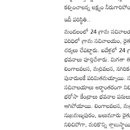
కల్పించాలన్న లక్ష్యం నీరుగారిపో
ఇదీ పరిస్థితి..
మండలంలో 24 గ్రామ సచివాలయ క
పరిధిలో గ్రామ సచివాలయం, రైతుభ
చర్యలు చేపట్టారు. ఐదేళ్లలో 
భవనాలు పూర్తిచేశారు. మిగతా 
లింగాలవలస, మర్రివలస, నగిర
పునాదులకే పరిమితమయ్యాయి. 
సచివాలయాలు అర్ధాంతరంగా నిలి
భరోసా కేంద్రాలు భవనాల పనులు 
ఆగిపోయాయి. లింగాలవలస, మర్ర
సుబ్రమణ్యపురం, జలుమూరు రైతు 
నిలిచిపోగా, మరికొన్ని శ్లాబుస్