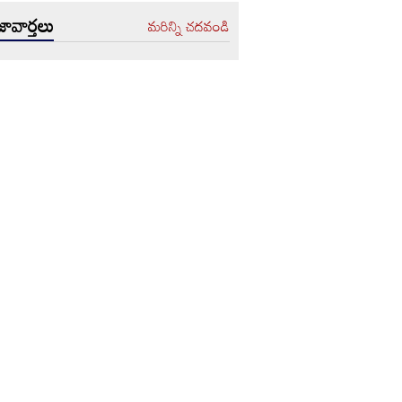
ావార్తలు
మరిన్ని చదవండి