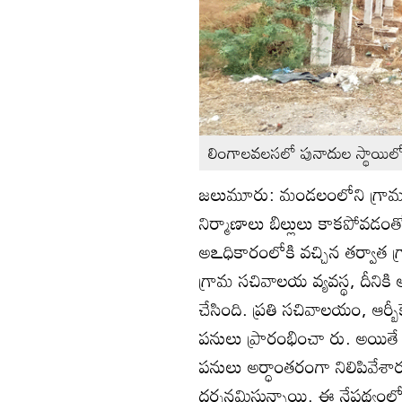
లింగాలవలసలో పునాదుల స్థాయిల
జలుమూరు: మండలంలోని గ్రామ సచి
నిర్మాణాలు బిల్లులు కాకపోవడంత
అఽధికారంలోకి వచ్చిన తర్వాత గ
గ్రామ సచివాలయ వ్యవస్థ, దీనికి 
చేసింది. ప్రతి సచివాలయం, ఆర్బీక
పనులు ప్రారంభించా రు. అయితే బ
పనులు అర్ధాంతరంగా నిలిపివేశా
దర్శనమిస్తున్నాయి. ఈ నేపథ్యం