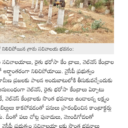
ో నిలిచిపోయిన గ్రామ సచివాలయ భవనం:
వాలయాలు, రైతు భరోసా కేం ద్రాలు, వెల్‌నెస్‌ కేంద్రాల
ో అర్ధాంతరంగా నిలిచిపోయాయి. వైసీపీ ప్రభుత్వం
్రామీణ ప్రజలకు పాలన అందుబాటులోకి తీసుకువచ్చేందుకు
అనుబంధంగా వెల్‌నెస్‌, రైతు భరోసా కేంద్రాలు ఏర్పాటు
ే, వెల్‌నెస్‌ కేంద్రాలకు సొంత భవనాలు ఉండాలన్న లక్ష్యం
ిల్లులు కాకపోవడంతో పనులు ప్రారంభించిన కాంట్రాక్టర్లు
రు. దీంతో పలు చోట్ల పునాదులు, మొండిగోడలతో
లో వైసీపీ ప్రభుత్వం సచివాలయా లకు సొంత భవనాలు