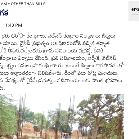
ULAM
»
OTHER THAN BILLS
తాజ
రగక
4 | 11:43 PM
రోసా కేం ద్రాలు, వెల్‌నెస్‌ కేంద్రాల నిర్మాణాలు బిల్లులు
యాయి. వైసీపీ ప్రభుత్వం అఽధికారంలోకి వచ్చిన తర్వాత
ి తీసుకువచ్చేందుకు గ్రామ సచివాలయ వ్యవస్థ, దీనికి
ంద్రాలు ఏర్పాటు చేసింది. ప్రతి సచివాలయం, ఆర్బీకే, వెల్‌నెస్‌
 లక్ష్యం పనులు ప్రారంభించా రు. అయితే బిల్లులు కాకపోవడంతో
 పనులు అర్ధాంతరంగా నిలిపివేశారు. దీంతో పలు చోట్ల పునాదులు,
 ఈ నేపథ్యంలో వైసీపీ ప్రభుత్వం సచివాలయా లకు సొంత భవనాలు
ది.