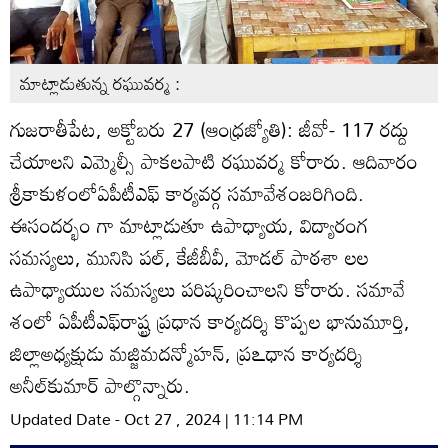
మాట్లాడుతున్న రఘువర్మ :
గుజరాతీపేట, అక్టోబరు 27 (ఆంధ్రజ్యోతి): జీవో- 117 రద్దు
చేయాలని ఎమ్మెల్సీ పాకలపాటి రఘువర్మ కోరారు. ఆదివారం
శ్రీకాకుళంలోఏపీటీఎఫ్‌ కార్యవర్గ సమావేశంజరిగింది.
ఈసందర్భం గా మాట్లాడుతూ ఉపాధ్యాయ, విద్యారంగ
సమస్యలు, మునిసి పల్‌, కేజీబీవీ, మోడల్‌ పాఠశా లల
ఉపాధ్యాయుల సమస్యలు పరిష్కరించాలని కోరారు. సమావే
శంలో ఏపీటీఎఫ్‌రాష్ట్ర ప్రధాన కార్యదర్శి కొప్పల భానుమూర్తి,
జిల్లాఅధ్యక్షుడు మజ్జిమదన్మోహన్‌, ప్రఽధాన కార్యదర్శి
అనీల్‌కుమార్‌ పాల్గొన్నారు.
Updated Date - Oct 27 , 2024 | 11:14 PM