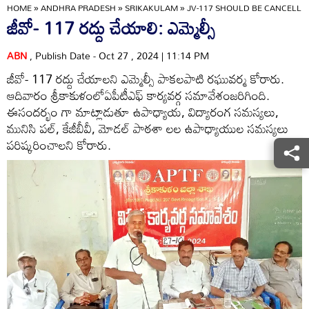
HOME
»
ANDHRA PRADESH
»
SRIKAKULAM
»
JV-117 SHOULD BE CANCELLE
జీవో- 117 రద్దు చేయాలి: ఎమ్మెల్సీ
ABN
, Publish Date - Oct 27 , 2024 | 11:14 PM
జీవో- 117 రద్దు చేయాలని ఎమ్మెల్సీ పాకలపాటి రఘువర్మ కోరారు.
ఆదివారం శ్రీకాకుళంలోఏపీటీఎఫ్‌ కార్యవర్గ సమావేశంజరిగింది.
ఈసందర్భం గా మాట్లాడుతూ ఉపాధ్యాయ, విద్యారంగ సమస్యలు,
మునిసి పల్‌, కేజీబీవీ, మోడల్‌ పాఠశా లల ఉపాధ్యాయుల సమస్యలు
పరిష్కరించాలని కోరారు.