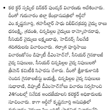
కలె క్టర్‌ స్వప్నిల్‌ దిన్‌కర్‌ పుండ్కర్‌ విచారణకు ఆదేశించారు.
దీంతో గురువారం జిల్లా కేంద్రాసుపత్రిలో ఆర్డీవో
ఎం.కృష్ణమూర్తి, తహసీల్దార్‌ సాధు దిలీప్‌చక్రవర్తి వైద్యు రాలు
ధనలక్ష్మి, శ్రవంతి, చిన్నపిల్లల వైద్యులు రామ్మోహనరావు,
సీనియర్‌ వైద్యులు లక్ష్మణరావు, హెడ్‌నర్స్‌ నీలవేణి
తదితరులను విచారించారు. తర్వాత పూర్తిసాయి
విచారణకోసం డిప్యూటీ డీఎంహెచ్‌వో, సీనియర్‌ గైనకాలజీ
వైద్య నిపుణులు, సీనియర్‌ చిన్నపిల్లల వైద్య నిపుణులతో
త్రీమెన్‌ కమిటీకి సిఫారసు చేశారు. దీంతో శ్రీకాకుళానికి
చెందిన గైనకాలజీస్టు జయశ్రీ, చిన్నపిల్లల వైద్య నిపుణులు
సుధారాణి, డిప్యూటీ డీఎంహెచ్‌వోలు విచారణ నిర్వహించి
24గంటల్లో నివేదిక అందజేయాలని కలెక్టర్‌ అధికారులకు
సూచించారు. కాగా ఆర్డీవో కృష్ణమూర్తి ఆసుపత్రిలో
గురువారం వైద్యులు,సిబ్బందితో ప్రాథమిక విచారణచేసి