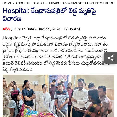
HOME
»
ANDHRA PRADESH
»
SRIKAKULAM
»
INVESTIGATION INTO THE DEA
Hospital: కేంద్రాసుపత్రిలో బిడ్డ మృతిపై
విచారణ
ABN
, Publish Date - Dec 27 , 2024 | 12:05 AM
Hospital: టెక్కలి జిల్లా కేంద్రాసుపత్రిలో బిడ్డ మృతిపై గురువారం
ఆర్డీవో కృష్ణమూర్తి ప్రాథమికంగా విచారణ నిర్వహించారు. జిల్లా కేం
ద్రాసుపత్రి ప్రసూతి విభాగంలో బుధవారం నందిగాం మండలంలోని
కైజోల గ్రా మానికి చెందిన పడ్డ శ్రావణి మగబిడ్డకు జన్మనిచ్చింది.
అయితే డెలివరీ సమయం లో బిడ్డ మెడకు పేగులు చుట్టుకోవడంతో ఆ
బిడ్డ మృతిచెందింది.