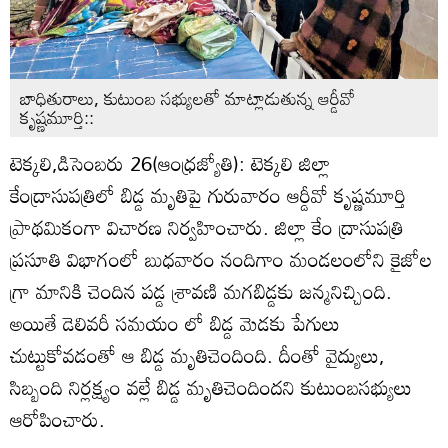
బాధితురాలు, కుటుంబ సభ్యులతో మాట్లాడుతున్న ఆర్డీవో
కృష్ణమూర్తి::
టెక్కలి,డిసెంబరు 26(ఆంధ్రజ్యోతి): టెక్కలి జిల్లా
కేంద్రాసుపత్రిలో బిడ్డ మృతిపై గురువారం ఆర్డీవో కృష్ణమూర్తి
ప్రాథమికంగా విచారణ నిర్వహించారు. జిల్లా కేం ద్రాసుపత్రి
ప్రసూతి విభాగంలో బుధవారం నందిగాం మండలంలోని కైజోల
గ్రా మానికి చెందిన పడ్డ శ్రావణి మగబిడ్డకు జన్మనిచ్చింది.
అయితే డెలివరీ సమయం లో బిడ్డ మెడకు పేగులు
చుట్టుకోవడంతో ఆ బిడ్డ మృతిచెందింది. దీంతో వైద్యులు,
సిబ్బంది నిర్లక్ష్యం వల్లే బిడ్డ మృతిచెందిందని కుటుంబసభ్యులు
ఆరోపించారు.