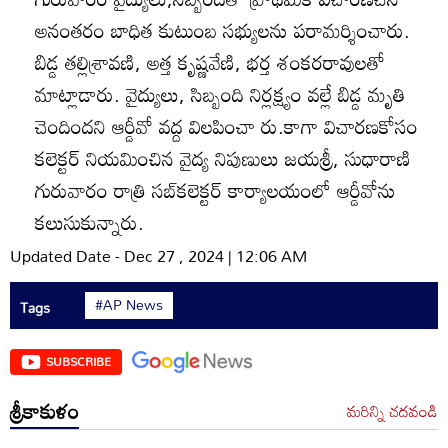
అనంతరం బాధిత కుటుంబ సభ్యులను పరామర్శించారు.
బిడ్డ తల్లిశ్రావణి, అత్త కృష్ణవేణి, భర్త శంకరరావులతో
మాట్లాడారు. వైద్యులు, సిబ్బంది నిర్లక్ష్యం వల్లే బిడ్డ మృతి
చెందిందని ఆర్డీవో వద్ద విలపించా రు.కాగా విచారణకోసం
కలెక్టర్‌ నియమించిన వైద్య నిపుణులు జయశ్రీ, సుధారాణి
గురువారం రాత్రి సబ్‌కలెక్టర్‌ కార్యాలయంలో ఆర్డీవోను
కలుసుకున్నారు.
Updated Date - Dec 27 , 2024 | 12:06 AM
#AP News
Tags
SUBSCRIBE
శ్రీకాకుళం
మరిన్ని చదవండి